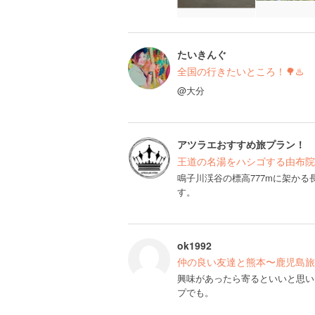
たいきんぐ
全国の行きたいところ！🌳♨️
@大分
アツラエおすすめ旅プラン！
王道の名湯をハシゴする由布院
鳴子川渓谷の標高777mに架かる
す。
ok1992
仲の良い友達と熊本〜鹿児島旅
興味があったら寄るといいと思い
プでも。