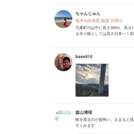
ちゃんじゅん
熊本⇆由布院 散策 日帰り
九重町の山中に長さ390m、高さ1
る吊り橋としては高さ日本一！四
base810
森山博瑛
橋を渡るのが超怖い。止まると揺
すくみます