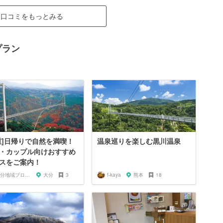
口コミをもっとみる
プラン
重]日帰りで自然を満喫！
温泉巡りを楽しむ黒川温泉
・カップル向けおすすめ
スをご案内！
大分地域ブロガーマス太＆SUMI
大分
3
f-kaya
熊本
18