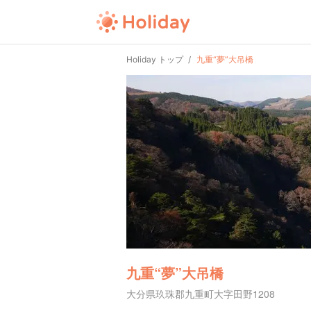
Holiday トップ
九重“夢”大吊橋
九重“夢”大吊橋
大分県玖珠郡九重町大字田野1208