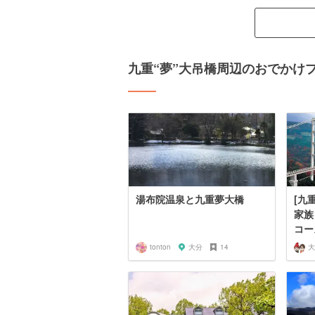
九重“夢”大吊橋周辺のおでかけ
湯布院温泉と九重夢大橋
[九
家族
コー
tonton
大分
14