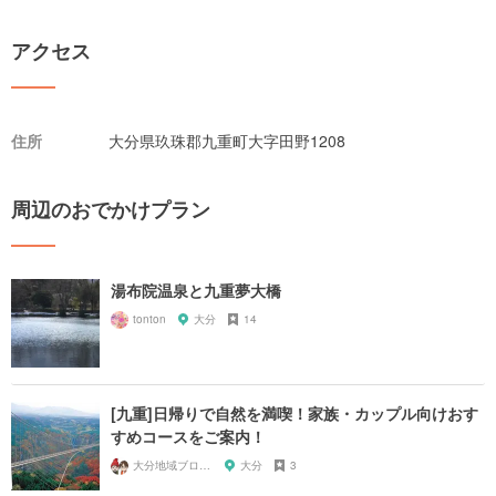
アクセス
住所
大分県玖珠郡九重町大字田野1208
周辺のおでかけプラン
湯布院温泉と九重夢大橋
tonton
大分
14
[九重]日帰りで自然を満喫！家族・カップル向けおす
すめコースをご案内！
大分地域ブロガーマス太＆SUMI
大分
3