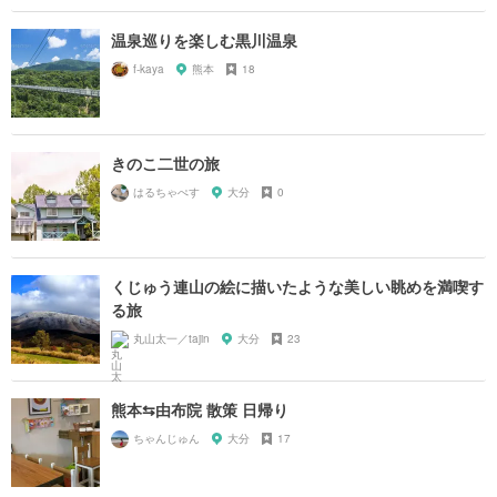
温泉巡りを楽しむ黒川温泉
f-kaya
熊本
18
きのこ二世の旅
はるちゃぺす
大分
0
くじゅう連山の絵に描いたような美しい眺めを満喫す
る旅
丸山太一／tajin
大分
23
熊本⇆由布院 散策 日帰り
ちゃんじゅん
大分
17