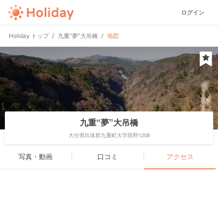
ログイン
Holiday トップ
九重“夢”大吊橋
地図
九重“夢”大吊橋
大分県玖珠郡九重町大字田野1208
写真・動画
口コミ
アクセス