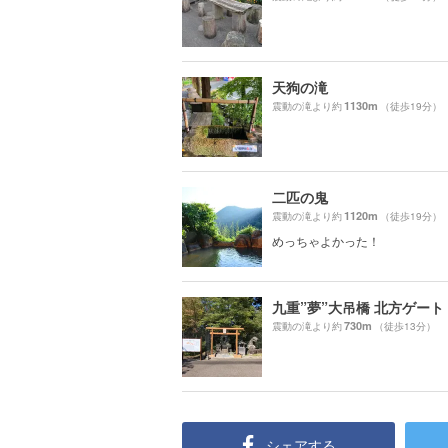
天狗の滝
1130m
震動の滝より約
（徒歩19分）
二匹の鬼
1120m
震動の滝より約
（徒歩19分）
めっちゃよかった！
九重”夢”大吊橋 北方ゲート
730m
震動の滝より約
（徒歩13分）
シェアする