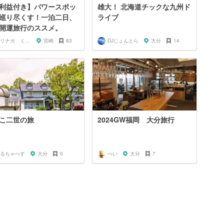
利益付き】パワースポッ
雄大！ 北海道チックな九州ド
巡り尽くす！一泊二日、
ライブ
開運旅行のススメ。
モリナガ ミツヒロ
宮崎
83
DJじょんとら
大分
14
こ二世の旅
2024GW福岡 大分旅行
るちゃぺす
大分
0
ぺい
大分
7