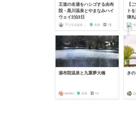
王道の名湯をハシゴする由布
【ご
院・黒川温泉とやまなみハイ
トを
ウェイ2泊3日
弾丸
アツラエおすすめ旅プラン！
大分
18
湯布院温泉と九重夢大橋
きの
tonton
大分
14
は