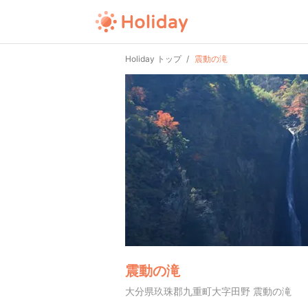
Holiday トップ
震動の滝
震動の滝
大分県玖珠郡九重町大字田野 震動の滝