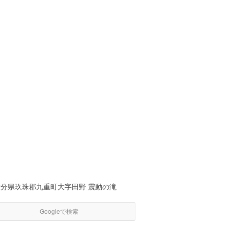
大分県玖珠郡九重町大字田野 震動の滝
Googleで検索