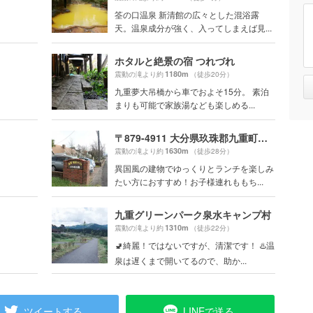
筌の口温泉 新清館の広々とした混浴露
天。温泉成分が強く、入ってしまえば見...
ホタルと絶景の宿 つれづれ
1180m
震動の滝より約
（徒歩20分）
九重夢大吊橋から車でおよそ15分。 素泊
まりも可能で家族湯なども楽しめる...
〒879-4911 大分県玖珠郡九重町田野１６６６−１
1630m
震動の滝より約
（徒歩28分）
異国風の建物でゆっくりとランチを楽しみ
たい方におすすめ！お子様連れももち...
九重グリーンパーク泉水キャンプ村
1310m
震動の滝より約
（徒歩22分）
🚽綺麗！ではないですが、清潔です！ ♨️温
泉は遅くまで開いてるので、助か...
ツイートする
LINEで送る