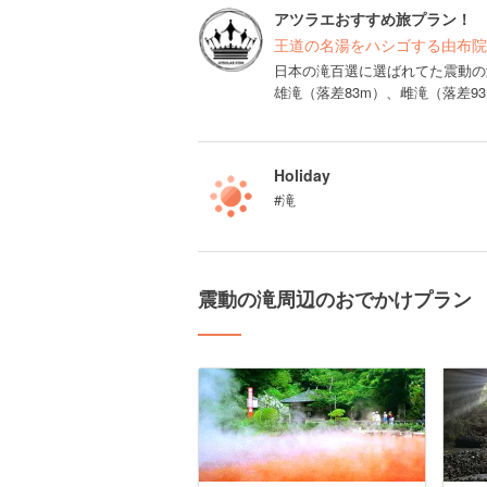
アツラエおすすめ旅プラン！
王道の名湯をハシゴする由布院
日本の滝百選に選ばれてた震動の
雄滝（落差83m）、雌滝（落差9
Holiday
#滝
震動の滝周辺のおでかけプラン