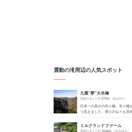
震動の滝周辺の人気スポット
九重“夢”大吊橋
270m
震動の滝より約
（徒歩5分）
日本一の高さの吊り橋。吊り橋
つ見えました。周りの山々も含めて
ミルクランドファーム
1630m
震動の滝より約
（徒歩28分）