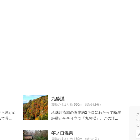
九酔渓
660m
震動の滝より約
（徒歩12分）
から滝が2
玖珠川流域の両岸約2キロにわたって断崖
ス
景...
絶壁がそそり立つ「九酔渓」。この渓...
い
る
筌ノ口温泉
160m
震動の滝より約
（徒歩3分）