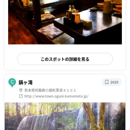
このスポットの詳細を見る
鍋ヶ滝
C
2025
熊本県阿蘇郡小国町黒渕４１０１
http://www.town.oguni.kumamoto.jp/