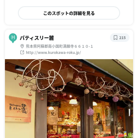
このスポットの詳細を見る
パティスリー麓
H
215
熊本県阿蘇郡南小国町満願寺６６１０-１
http://www.kurokawa-roku.jp/