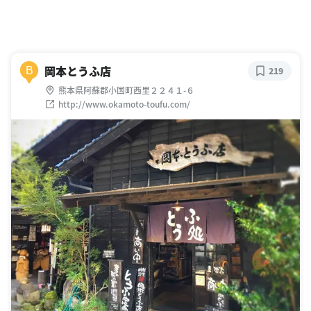
岡本とうふ店
B
219
熊本県阿蘇郡小国町西里２２４１-６
http://www.okamoto-toufu.com/