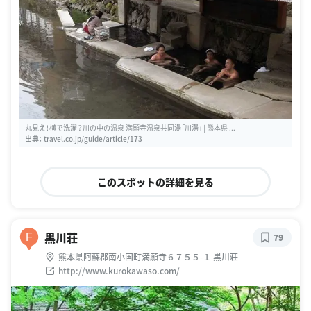
丸見え！横で洗濯？川の中の温泉 満願寺温泉共同湯「川湯」 | 熊本県 ...
出典：
travel.co.jp/guide/article/173
このスポットの詳細を見る
黒川荘
F
79
熊本県阿蘇郡南小国町満願寺６７５５-１ 黒川荘
http://www.kurokawaso.com/