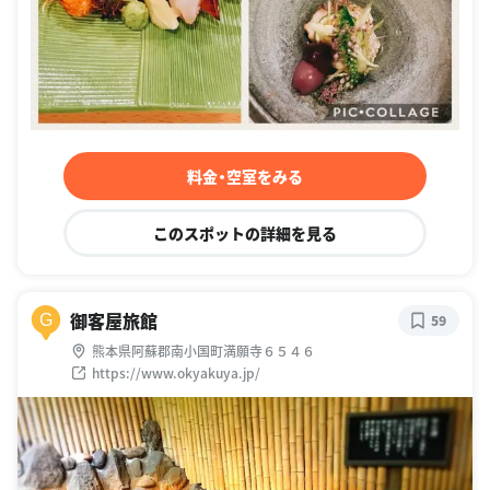
料金・空室をみる
このスポットの詳細を見る
御客屋旅館
G
59
熊本県阿蘇郡南小国町満願寺６５４６
https://www.okyakuya.jp/