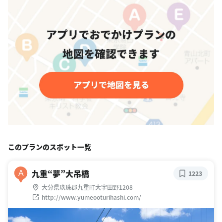
このプランのスポット一覧
九重“夢”大吊橋
A
1223
大分県玖珠郡九重町大字田野1208
http://www.yumeooturihashi.com/