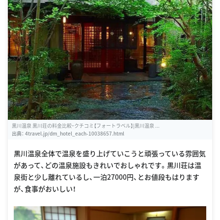
黒川温泉 黒川荘の料金比較・クチコミ【フォートラベル】|黒川温泉 ...
出典：
4travel.jp/dm_hotel_each-10038657.html
黒川温泉全体で温泉を盛り上げていこうと頑張っている雰囲気
があって、どの温泉施設もきれいでおしゃれです。黒川荘は温
泉街と少し離れているし、一泊27000円、とお値段もはります
が、食事がおいしい！