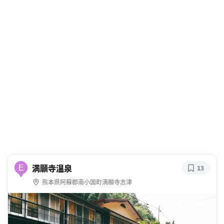
満願寺温泉
E
13
熊本県阿蘇郡南小国町満願寺志津