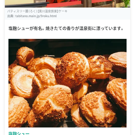
パティスリー麓（ろく）【黒川温泉旅楽】ケーキ
出典：
tabitano.main.jp/9roku.html
塩麹シューが有名。焼きたての香りが温泉街に漂っています。
塩麹シュー