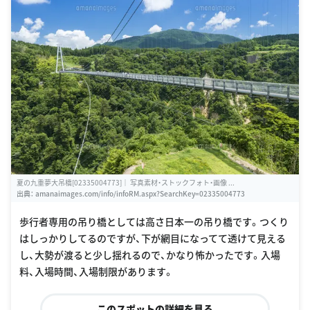
夏の九重夢大吊橋[02335004773]｜ 写真素材・ストックフォト・画像 ...
出典：
amanaimages.com/info/infoRM.aspx?SearchKey=02335004773
歩行者専用の吊り橋としては高さ日本一の吊り橋です。つくり
はしっかりしてるのですが、下が網目になってて透けて見える
し、大勢が渡ると少し揺れるので、かなり怖かったです。入場
料、入場時間、入場制限があります。
このスポットの詳細を見る