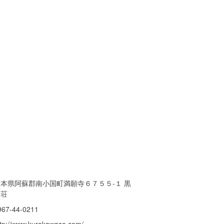
熊本県阿蘇郡南小国町満願寺６７５５-１ 黒
川荘
967-44-0211