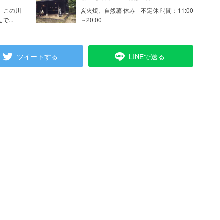
 この川
炭火焼、自然薯 休み：不定休 時間：11:00
...
～20:00
ツイートする
LINEで送る