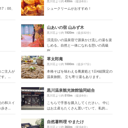
430m
黒川荘より約
（徒歩8分）
17：00、
シュークリームがおすすめ！
山あいの宿 山みず木
1920m
黒川荘より約
（徒歩32分）
渓流沿いの温泉宿で源泉かけ流しの湯を楽
しめる。自然と一体になれる憩いの高級
宿。
草太郎庵
1000m
黒川荘より約
（徒歩17分）
のご主人が
本格そばを味わえる蕎麦処と1日4組限定の
。...
温泉旅館。 立ち寄り湯もあります。
黒川温泉観光旅館協同組合
510m
黒川荘より約
（徒歩9分）
覚の和スイ
こちらで手形を購入してください。 中に
き...
はお土産もたくさん置いていて、私的...
自然薯料理 やまたけ
360m
黒川荘より約
（徒歩6分）