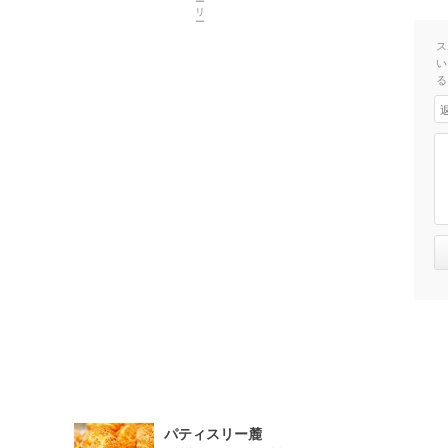
ス
い
る
パティスリー麓