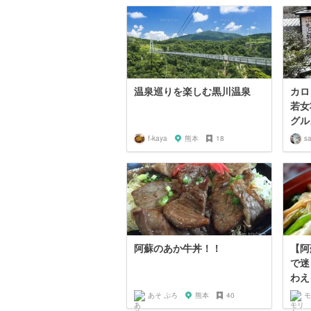
温泉巡りを楽しむ黒川温泉
カロ
若女
グル
f-kaya
熊本
18
s
阿蘇のあか牛丼！！
【阿
で迷
わえ
あそ ぷろ
熊本
40