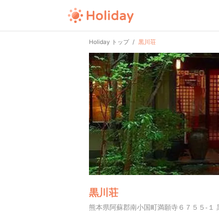
Holiday トップ
黒川荘
黒川荘
熊本県阿蘇郡南小国町満願寺６７５５-１ 