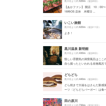
520m
黒川荘より約
（徒歩9分）
【あかファン】 開店 10：00〜
16時OS 店休 木曜日 ...
いこい旅館
620m
黒川荘より約
（徒歩11分）
よき！
黒川温泉 新明館
430m
黒川荘より約
（徒歩8分）
怪しい雰囲気の洞窟風呂はここ
自ら掘ったといわれる名物風呂です
どらどら
440m
黒川荘より約
（徒歩8分）
どら焼きで大福をはさんだ新感
ーツ〈どらどらバーガー〉は食べ歩
田の原川
730m
黒川荘より約
（徒歩13分）