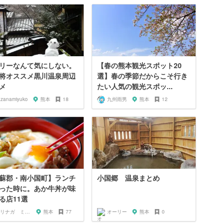
リーなんて気にしない。
【春の熊本観光スポット20
将オススメ黒川温泉周辺
選】春の季節だからこそ行き
メ
たい人気の観光スポッ...
azanamiyuko
熊本
18
九州雨男
熊本
12
蘇郡・南小国町】ランチ
小国郷 温泉まとめ
った時に。あか牛丼が味
る店11選
モリナガ ミツヒロ
熊本
77
オーリー
熊本
0