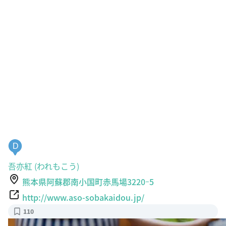
D
吾亦紅 (われもこう)
熊本県阿蘇郡南小国町赤馬場3220ｰ5
http://www.aso-sobakaidou.jp/
110