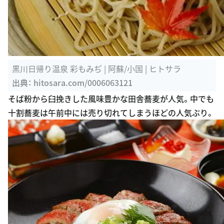
黒川日帰り温泉 彩もみぢ | 阿蘇/小国 | ヒトサラ
出典：
hitosara.com/0006063121
そば粉から臼挽きした風味豊かな田舎蕎麦が人気。中でも
十割蕎麦は午前中には売り切れてしまうほどの人気ぶり。