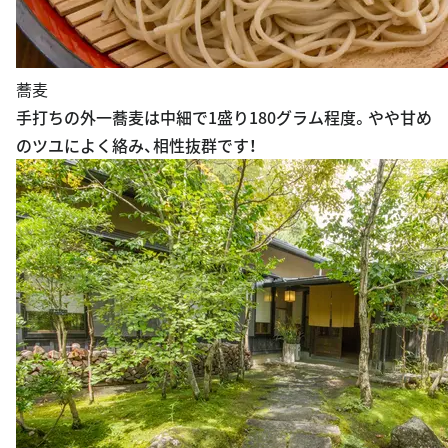
蕎麦
手打ちの外一蕎麦は中細で1盛り180グラム程度。やや甘め
のツユによく絡み、相性抜群です！