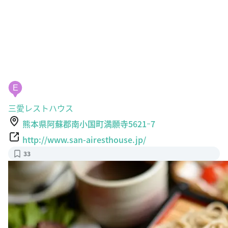
E
三愛レストハウス
熊本県阿蘇郡南小国町満願寺5621ｰ7
http://www.san-airesthouse.jp/
33