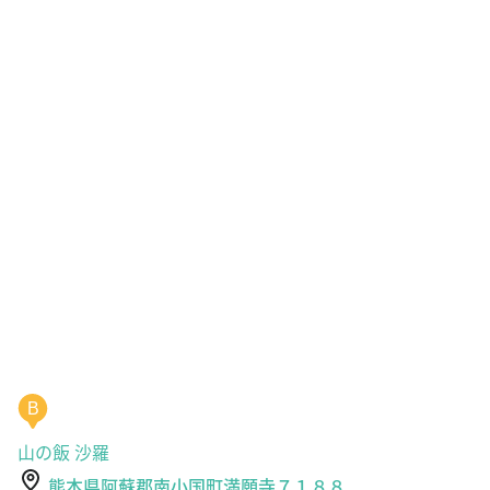
B
山の飯 沙羅
熊本県阿蘇郡南小国町満願寺７１８８