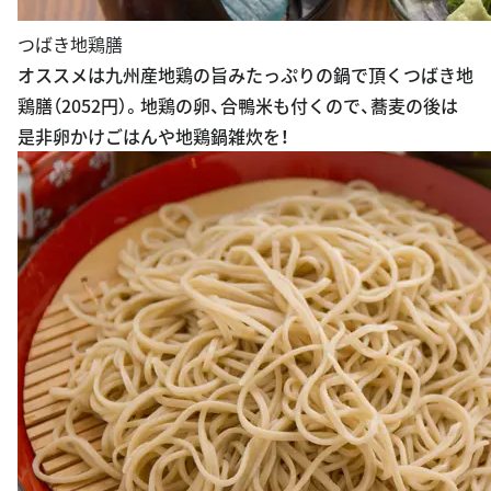
つばき地鶏膳
オススメは九州産地鶏の旨みたっぷりの鍋で頂くつばき地
鶏膳（2052円）。地鶏の卵、合鴨米も付くので、蕎麦の後は
是非卵かけごはんや地鶏鍋雑炊を！