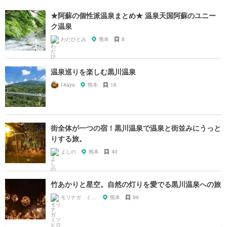
★阿蘇の個性派温泉まとめ★ 温泉天国阿蘇のユニー
ク温泉
わだひとみ
熊本
8
温泉巡りを楽しむ黒川温泉
f-kaya
熊本
18
街全体が一つの宿！黒川温泉で温泉と街並みにうっと
りする旅。
よしの
熊本
40
竹あかりと星空。自然の灯りを愛でる黒川温泉への旅
モリナガ ミツヒロ
熊本
99