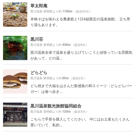
草太郎庵
1190m
黒川温泉 新明館より約
（徒歩20分）
本格そばを味わえる蕎麦処と1日4組限定の温泉旅館。 立ち寄
り湯もあります。
黒川荘
430m
黒川温泉 新明館より約
（徒歩8分）
黒川温泉全体で温泉を盛り上げていこうと頑張っている雰囲気
があって、どの温...
どらどら
60m
黒川温泉 新明館より約
（徒歩2分）
どら焼きで大福をはさんだ新感覚の和スイーツ〈どらどらバー
ガー〉は食べ歩き...
黒川温泉観光旅館協同組合
120m
黒川温泉 新明館より約
（徒歩3分）
こちらで手形を購入してください。 中にはお土産もたくさん
置いていて、私的...