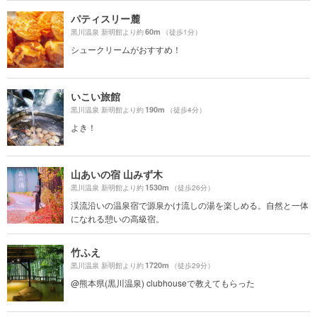
パティスリー麓
60m
黒川温泉 新明館より約
（徒歩1分）
シュークリームがおすすめ！
いこい旅館
190m
黒川温泉 新明館より約
（徒歩4分）
よき！
山あいの宿 山みず木
1530m
黒川温泉 新明館より約
（徒歩26分）
渓流沿いの温泉宿で源泉かけ流しの湯を楽しめる。自然と一体
になれる憩いの高級宿。
竹ふえ
1720m
黒川温泉 新明館より約
（徒歩29分）
@熊本県(黒川温泉) clubhouseで教えてもらった