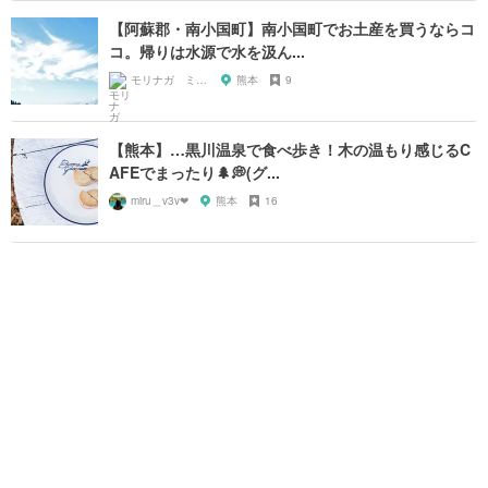
【阿蘇郡・南小国町】南小国町でお土産を買うならコ
コ。帰りは水源で水を汲ん...
モリナガ ミツヒロ
熊本
9
【熊本】…黒川温泉で食べ歩き！木の温もり感じるC
AFEでまったり🌲💭(グ...
miru＿v3v❤︎
熊本
16