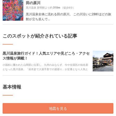
田の原川
310m
黒川温泉 新明館より約
（徒歩6分）
黒川温泉全体に流れる田の原川。 この川沿いに28軒ほどの旅
館が立ち並んで...
このスポットが紹介されている記事
黒川温泉旅行ガイド！人気エリアや見どころ・アクセ
ス情報が満載！
小国杉に覆われた山間部に位置し、九州のみならず、今や全国区の知名度
となった黒川温泉。「浴衣姿で入湯手形での湯巡り」が定番となり人気と
なりました。規模はあまり大きくありませんが、日本の原風景が残る情緒
たっぷりの雰囲気がさらに身も心もリラックスさせてくれます。 熊本と大
分の県境に位置することから、黒川温泉の周辺には観光スポットも盛りだ
基本情報
くさんです。マイナスイオンがたっぷりの自然やパワースポット、フォト
ジェニックスポットなど温泉だけではない魅力をご紹介します。
地図を見る