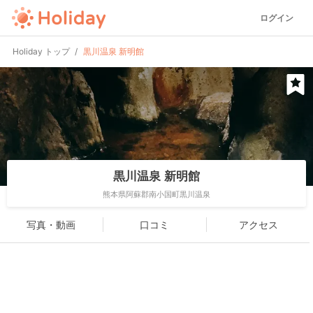
ログイン
Holiday トップ
黒川温泉 新明館
黒川温泉 新明館
熊本県阿蘇郡南小国町黒川温泉
写真・動画
口コミ
アクセス