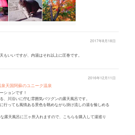
2017年8月18日
天もいいですが、内湯はそれ以上に圧巻です。
2016年12月11日
温泉天国阿蘇のユニーク温泉
ーションです！
る、川沿いに佇む雰囲気バツグンの露天風呂です。
に行っても風情ある景色を眺めながら掛け流しの湯を愉しめる
好きな露天風呂に三ヶ所入れますので、こちらを購入して湯巡り