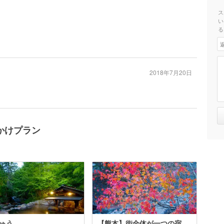
ス
い
る
2018年7月20日
かけプラン
ゅう
【熊本】街全体が一つの宿。