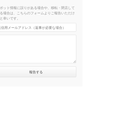
ポット情報に誤りがある場合や、移転・閉店して
る場合は、こちらのフォームよりご報告いただけ
と幸いです。