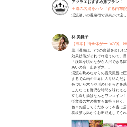
アツラエおすすめ旅プラン！
王道の名湯をハシゴする由布院
渓流沿いの温泉宿で源泉かけ流し
林 美帆子
【熊本】街全体が一つの宿。唯
黒川温泉は、7つの泉質を楽しむ
効果効能がそれぞれ違うので、目
「渓流を眺めながら入浴できる露
あいの宿 山みず木」。
渓流を眺めながらの露天風呂は圧
まるで絵画の世界に入り込んだよ
色づいた木々や川のせせらぎを感
こんなにも贅沢な時間を味わえる
立ち寄り湯はなんとワンコイン！
従業員の方の接客も気持ち良く、
色々お話してくださって本当に居
看板猫も温かくお出迎えしてくれ