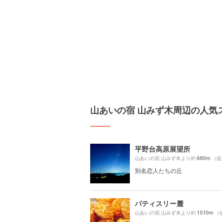
山あいの宿 山みず木周辺の人気
平野台高原展望所
680m
山あいの宿 山みず木より約
（徒
別名恋人たちの丘
パティスリー麓
1510m
山あいの宿 山みず木より約
（