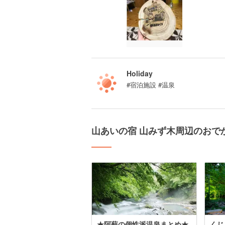
Holiday
#宿泊施設 #温泉
山あいの宿 山みず木周辺のおで
★阿蘇の個性派温泉まとめ★
くじ