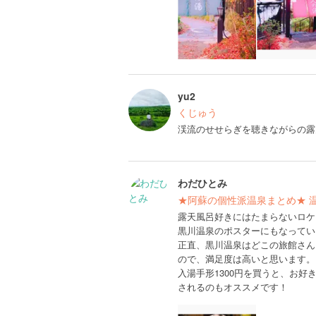
yu2
くじゅう
渓流のせせらぎを聴きながらの露
わだひとみ
★阿蘇の個性派温泉まとめ★ 
露天風呂好きにはたまらないロケ
黒川温泉のポスターにもなってい
正直、黒川温泉はどこの旅館さん
ので、満足度は高いと思います。
入湯手形1300円を買うと、お
されるのもオススメです！