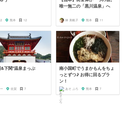
唯一無二の「黒川温泉」へ
u2
熊本
12
林 美帆子
熊本
11
州&下関*温泉まっぷ
南小国町でうまかもんをちょ
っとずつ♪ お得に回るプラ
ン！
ー
佐賀
7
あそ ぷろ
熊本
7