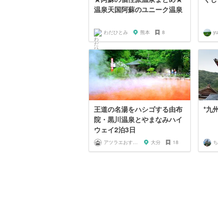
温泉天国阿蘇のユニーク温泉
わだひとみ
熊本
8
y
王道の名湯をハシゴする由布
*九
院・黒川温泉とやまなみハイ
ウェイ2泊3日
アツラエおすすめ旅プラン！
大分
18
ち