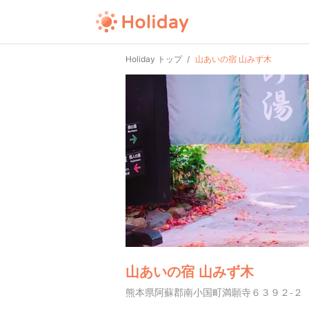
Holiday トップ
山あいの宿 山みず木
山あいの宿 山みず木
熊本県阿蘇郡南小国町満願寺６３９２-２