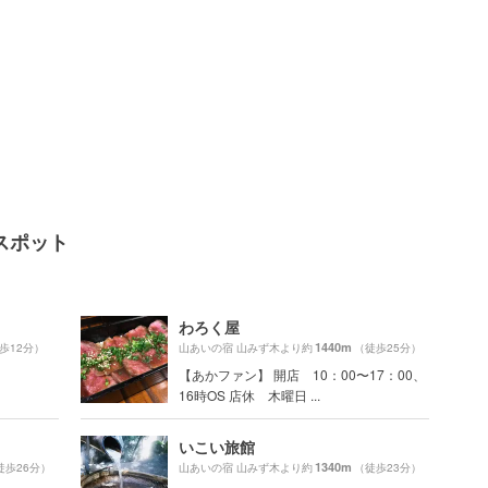
スポット
わろく屋
1440m
歩12分）
山あいの宿 山みず木より約
（徒歩25分）
【あかファン】 開店 10：00〜17：00、
16時OS 店休 木曜日 ...
いこい旅館
1340m
徒歩26分）
山あいの宿 山みず木より約
（徒歩23分）