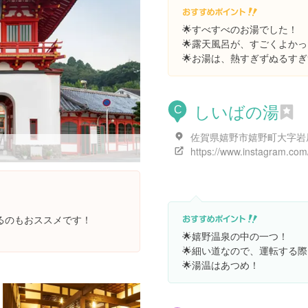
🌟すべすべのお湯でした！
🌟露天風呂が、すごくよか
🌟お湯は、熱すぎずぬるす
しいばの湯
C
るのもおススメです！
🌟嬉野温泉の中の一つ！
🌟細い道なので、運転する
🌟湯温はあつめ！