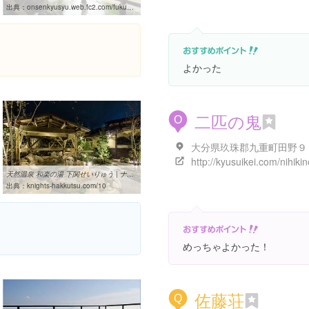
出典：
onsenkyusyu.web.fc2.com/fukuoka/index.html
よかった
二匹の鬼
O
http://kyusuikei.com/nihikin
天然温泉 和楽の湯 下関せいりゅう | ナイツが発掘！HIT商品プロデュース
出典：
knights-hakkutsu.com/10
めっちゃよかった！
佐藤荘
Q