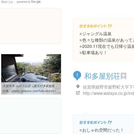
Alvin Liu
Google
Places
⭐️ジャングル温泉
⭐️色々な種類の温泉があっ
⭐️2020.11現在でも日帰
⭐️駐車場あり！
和多屋別荘
I
久留米市 みのう山荘（露天付き家族風呂）|福岡温泉旅 家族風呂と観光情報
出典：
photo.ryokuno.com/fukuoka/201411_fukuoka_kurume_minousansou.html
⭐️おしゃれ空間だった！