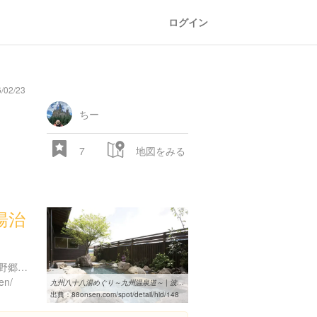
ログイン
02/23
ちー
7
地図をみる
湯治
長崎県東彼杵郡波佐見町長野郷５５８-３
en/
九州八十八湯めぐり～九州温泉道～ | 波佐見温泉：はさみ温泉 湯治楼 ...
出典：
88onsen.com/spot/detail/hid/148