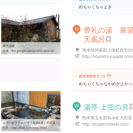
めちゃくちゃよき
豊礼の湯 展
U
天風呂
露天湯椛
熊本県阿蘇郡小国町西里29
出典：
lh3.googleusercontent.com/-Q7qc-oH-krY/UrEhG9ariNI/AAAAAAAAAAY/F-uOq9ra6_4/w460-h310-k
めちゃくちゃながめがよかっ
湯亭 上弦の月
W
山鹿のおすすめ日帰り温泉8選！天然温泉から貸切露天風呂まで | なっぷ
http://jougennotsuki.com/
出典：
nap-camp.com/mag/7632