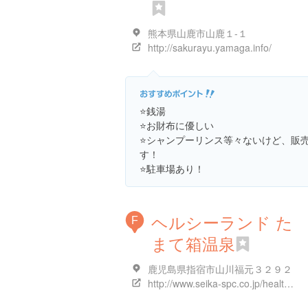
熊本県山鹿市山鹿１-１
http://sakurayu.yamaga.info/
⭐️銭湯
⭐️お財布に優しい
⭐️シャンプーリンス等々ないけど、販
す！
⭐️駐車場あり！
ヘルシーランド た
F
まて箱温泉
鹿児島県指宿市山川福元３２９２
http://www.seika-spc.co.jp/healthy/