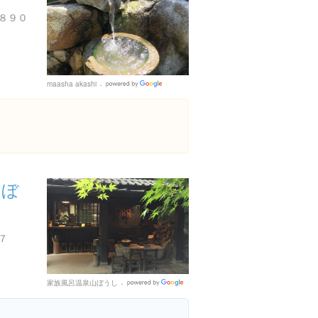
８９０
maasha akashi
Google
Places
山ぼ
７
家族風呂温泉山ぼうし
Google
Places