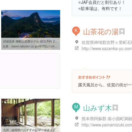
⭐️JAF会員だと割引あり！
⭐️駐車場は、有料です！
山茶花の湯
K
武雄温泉 御船山楽園ホテル 宿泊予約【楽天トラベル】
佐賀県神埼郡吉野ヶ里町石動
出典：
travel.rakuten.co.jp/HOTEL/13417/13417.html
http://www.sazanka-yu.com
！
露天風呂から、佐賀の街が一
山みず木
M
九州 - 福岡県のおすすめ日帰り温泉＆立ち寄り温泉