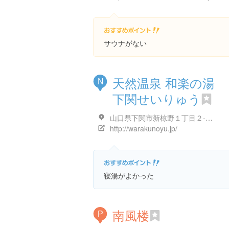
サウナがない
天然温泉 和楽の湯
N
下関せいりゅう
山口県下関市新椋野１丁目２-１５
http://warakunoyu.jp/
寝湯がよかった
南風楼
P