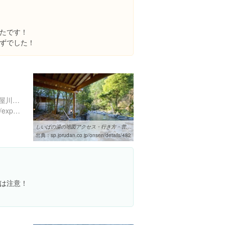
ったです！
ぎずでした！
佐賀県嬉野市嬉野町大字岩屋川内甲２１７４
https://www.instagram.com/explore/locations/1786120
しいばの湯の地図アクセス・行き方・営業案内｜温泉特集
出典：
sp.jorudan.co.jp/onsen/details/482
際は注意！