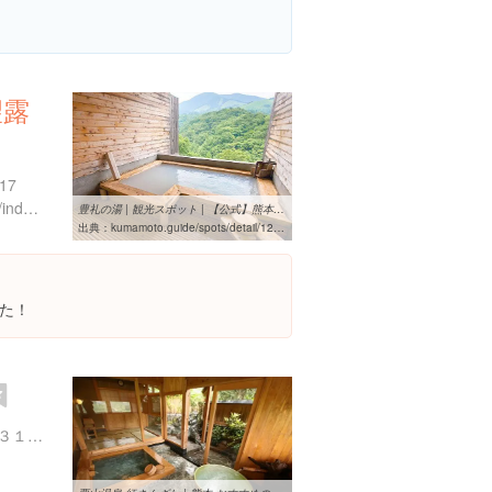
望露
17
http://houreinoyuyado.com/index.html
豊礼の湯 | 観光スポット | 【公式】熊本県観光サイト もっと、もーっ ...
出典：
kumamoto.guide/spots/detail/12750
た！
熊本県玉名郡和水町大田黒３１０-１