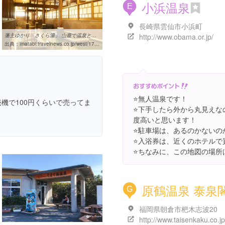
小浜温泉
E
長崎県雲仙市小浜町
藩主ゆかり「さくら湯」 山鹿で温泉と歴史探訪 | 熊本山鹿・名湯の宿場 ...
http://www.obama.or.jp/
出典：
imatabi.travelnews.co.jp/west/17yamaga/01.html
⭐️無人温泉です！
売機で100円くらいで売ってま
⭐️下手したら外から丸見え
度高いと思います！
⭐️駐車場は、あるのかない
⭐️入浴券は、近くのホテル
⭐️ちなみに、この地図の場
原鶴温泉 泰泉
G
福岡県朝倉市杷木志波20
http://www.taisenkaku.co.jp