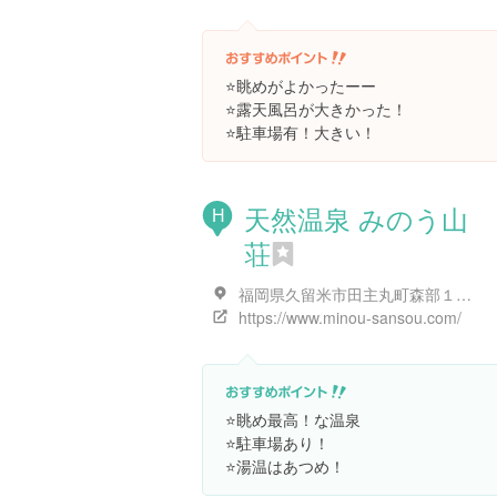
⭐️眺めがよかったーー
⭐️露天風呂が大きかった！
⭐️駐車場有！大きい！
天然温泉 みのう山
H
荘
福岡県久留米市田主丸町森部１２０６
https://www.minou-sansou.com/
⭐️眺め最高！な温泉
⭐️駐車場あり！
⭐️湯温はあつめ！