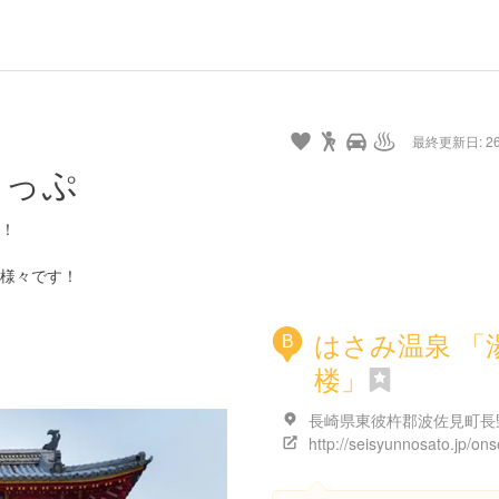
最終更新日: 26/
まっぷ
！
様々です！
はさみ温泉 「
B
楼」
http://seisyunnosato.jp/ons