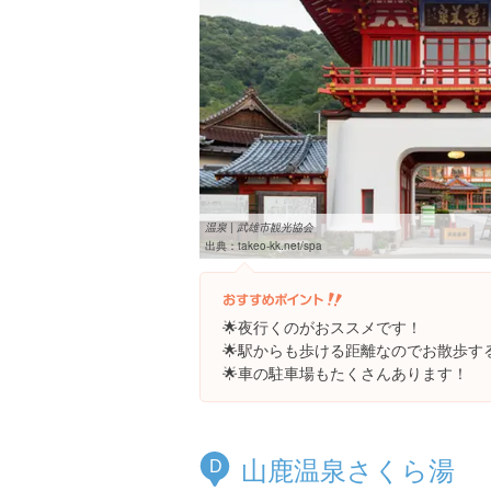
温泉 | 武雄市観光協会
出典：
takeo-kk.net/spa
🌟夜行くのがおススメです！
🌟駅からも歩ける距離なのでお散歩す
🌟車の駐車場もたくさんあります！
山鹿温泉さくら湯
D