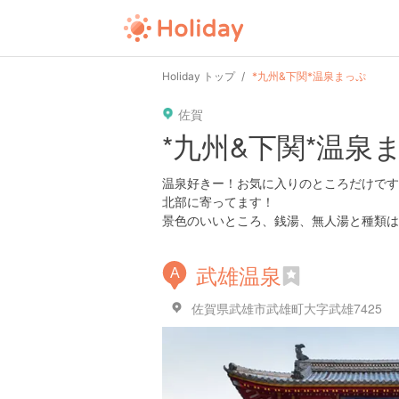
Holiday トップ
*九州&下関*温泉まっぷ
佐賀
*九州&下関*温泉
温泉好きー！お気に入りのところだけです
北部に寄ってます！
景色のいいところ、銭湯、無人湯と種類は
武雄温泉
A
佐賀県武雄市武雄町大字武雄7425