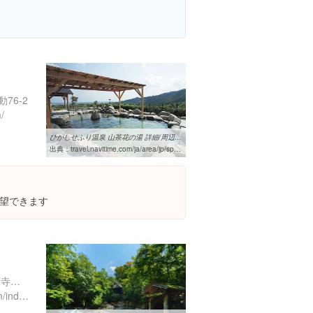
76-2
/
ひがしせふり温泉 山茶花の湯 詳細/周辺情報| NAVITIME Travel
出典：
travel.navitime.com/ja/area/jp/spot/00020-J0052719
望できます
熊本県阿蘇郡 南小国町満願寺６３９２−２
http://www.yamamizuki.com/index.html