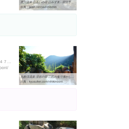
黒川温泉 山あいの宿 山みず木 - 宿泊予約は【じゃらんnet】
出典：
jalan.net/yad356096
大分県玖珠郡九重町田野９４７-５
ooni/
九酔渓温泉 渓谷の宿 二匹の鬼で沸かしなし、加水なし、ろ過なしの上質 ...
出典：
kyusuikei.com/nihikinooni