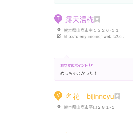
露天湯椛
T
熊本県山鹿市中１３２６-１１
http://rotenyumomoji.web.fc2.com/
めっちゃよかった！
名花 bijinnoyu
V
熊本県山鹿市平山２８１-１