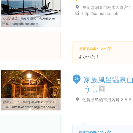
福岡県朝倉市杷木久喜宮１
http://satousou.net/
公式】客室 | 長崎県 雲仙・島原温泉 ホテル 南風楼
出典：
nampuro.com/room
よかった！
家族風呂温泉
S
うし
佐賀県鳥栖市河内町２８６
お宿 ／ いこい旅館 | 黒川温泉公式サイト｜熊本・阿蘇の温泉地
出典：
kurokawaonsen.or.jp/oyado/syosai.php?intYKey=1