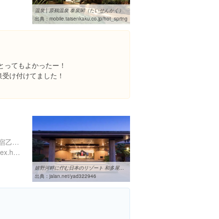
温泉 | 原鶴温泉 泰泉閣（たいせんかく）
出典：
mobile.taisenkaku.co.jp/hot_spring
てとってもよかったー！
り温泉受け付けてました！
佐賀県嬉野市嬉野町大字下宿乙７３８
http://www.wataya.co.jp/index.html
嬉野河畔に佇む日本のリゾート 和多屋別荘 - 宿泊予約は【じゃらんnet】
出典：
jalan.net/yad322946