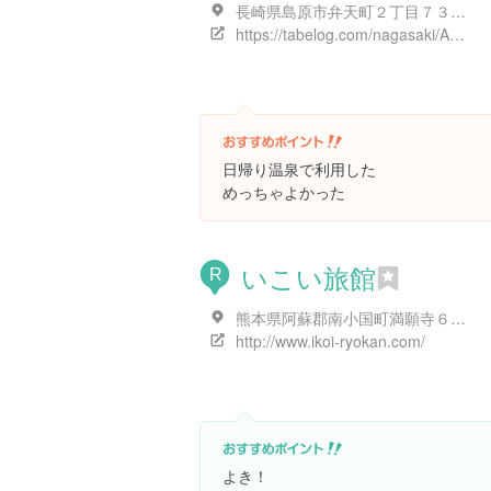
長崎県島原市弁天町２丁目７３３１-１
https://tabelog.com/nagasaki/A4203/A420302/42001326/
日帰り温泉で利用した
めっちゃよかった
いこい旅館
R
熊本県阿蘇郡南小国町満願寺６５４８
http://www.ikoi-ryokan.com/
よき！