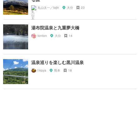
丸山太一／tajin
大分
23
湯布院温泉と九重夢大橋
tonton
大分
14
温泉巡りを楽しむ黒川温泉
f-kaya
熊本
18