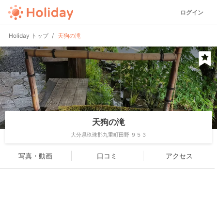
ログイン
Holiday トップ
天狗の滝
天狗の滝
大分県玖珠郡九重町田野 ９５３
写真・動画
口コミ
アクセス