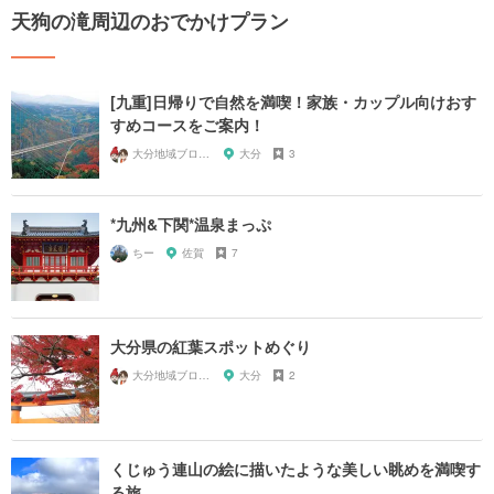
天狗の滝周辺のおでかけプラン
[九重]日帰りで自然を満喫！家族・カップル向けおす
すめコースをご案内！
大分地域ブロガーマス太＆SUMI
大分
3
*九州&下関*温泉まっぷ
ちー
佐賀
7
大分県の紅葉スポットめぐり
大分地域ブロガーマス太＆SUMI
大分
2
くじゅう連山の絵に描いたような美しい眺めを満喫す
る旅