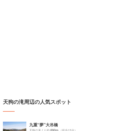
天狗の滝周辺の人気スポット
九重“夢”大吊橋
890m
天狗の滝より約
（徒歩15分）