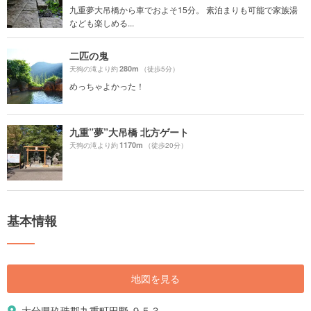
九重夢大吊橋から車でおよそ15分。 素泊まりも可能で家族湯
なども楽しめる...
二匹の鬼
280m
天狗の滝より約
（徒歩5分）
めっちゃよかった！
九重”夢”大吊橋 北方ゲート
1170m
天狗の滝より約
（徒歩20分）
基本情報
地図を見る
大分県玖珠郡九重町田野 ９５３