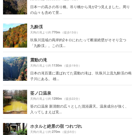
日本一の高さの吊り橋。吊り橋から滝が2つ見えました。周り
の山々も含めて景...
九酔渓
770m
天狗の滝より約
（徒歩13分）
玖珠川流域の両岸約2キロにわたって断崖絶壁がそそり立つ
「九酔渓」。この渓...
震動の滝
1130m
天狗の滝より約
（徒歩19分）
日本の滝百選に選ばれてた震動の滝は、玖珠川上流九酔渓の鳴
子川にある。 雄...
筌ノ口温泉
1290m
天狗の滝より約
（徒歩22分）
筌の口温泉 新清館の広々とした混浴露天。温泉成分が強く、
入ってしまえば見...
ホタルと絶景の宿 つれづれ
270m
天狗の滝より約
（徒歩5分）