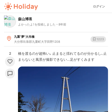
ログイン
森山博瑛
よかったよ！を投稿しました
8年前
九重“夢”大吊橋
1223
大分県玖珠郡九重町大字田野1208
2
橋を渡るのが超怖い。止まると揺れてるのが分かるし、止
まらないと風景が撮影できない…足がすくみます