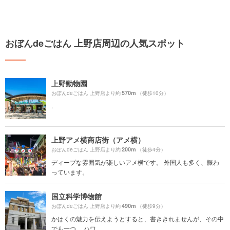
おぼんdeごはん 上野店周辺の人気スポット
上野動物園
570m
おぼんdeごはん 上野店より約
（徒歩10分）
.
上野アメ横商店街（アメ横）
200m
おぼんdeごはん 上野店より約
（徒歩4分）
ディープな雰囲気が楽しいアメ横です。 外国人も多く、賑わ
っています。
国立科学博物館
490m
おぼんdeごはん 上野店より約
（徒歩9分）
かはくの魅力を伝えようとすると、書ききれませんが、その中
でも一つ。 ハワ...