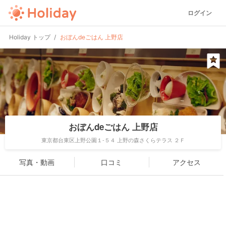
ログイン
Holiday トップ
おぼんdeごはん 上野店
おぼんdeごはん 上野店
東京都台東区上野公園１-５４ 上野の森さくらテラス ２Ｆ
写真・動画
口コミ
アクセス