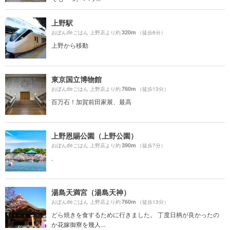
上野駅
320m
おぼんdeごはん 上野店より約
（徒歩6分）
上野から移動
東京国立博物館
760m
おぼんdeごはん 上野店より約
（徒歩13分）
百万石！加賀前田家展、最高
上野恩賜公園（上野公園）
390m
おぼんdeごはん 上野店より約
（徒歩7分）
.
湯島天満宮（湯島天神）
760m
おぼんdeごはん 上野店より約
（徒歩13分）
どら焼きを食するために行きました。 丁度日柄が良かったの
か花嫁御寮を幾人...