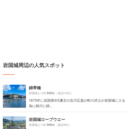
岩国城周辺の人気スポット
錦帯橋
930m
岩国城より約
（徒歩16分）
1673年に岩国第3代藩主の吉川広嘉が町の武士が岩国城に入る
為に錦川に錦...
岩国城ロープウエー
460m
岩国城より約
（徒歩8分）