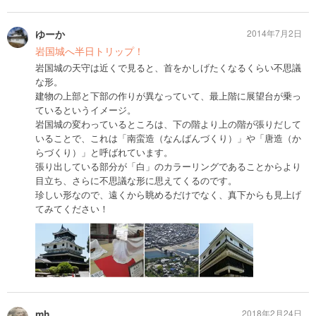
ゆーか
2014年7月2日
岩国城へ半日トリップ！
岩国城の天守は近くで見ると、首をかしげたくなるくらい不思議
な形。
建物の上部と下部の作りが異なっていて、最上階に展望台が乗っ
ているというイメージ。
岩国城の変わっているところは、下の階より上の階が張りだして
いることで、これは「南蛮造（なんばんづくり）」や「唐造（か
らづくり）」と呼ばれています。
張り出している部分が「白」のカラーリングであることからより
目立ち、さらに不思議な形に思えてくるのです。
珍しい形なので、遠くから眺めるだけでなく、真下からも見上げ
てみてください！
mh
2018年2月24日