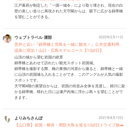
江戸幕府が制定した「一国一城令」により取り壊され、現在の白
壁の美しい造りに再現された天守閣からは、眼下に広がる錦帯橋
を望むことができる。
ウェブトラベル 溝部
2022年2月11日
意外と近い『錦帯橋と宮島を一緒に観光！』公共交通利用、
温泉に宿泊！山口・広島モデルコース【1泊2日】
山頂の城から望む岩国の絶景
錦帯橋とあわせて訪れたい観光スポット岩国城。
錦帯橋を撮影する際、橋の東側の河原から撮ると、錦帯橋と一緒
に山頂の岩国城も入れることができ、このアングルが人気の撮影
スポットです。
天守閣4階の展望台からは、岩国の街並み全体を見渡し、錦川に架
かる錦帯橋、晴れた日には瀬戸内海に浮かぶ島々を望むことがで
きます。
よりみちさんぽ
2021年8月13日
【山口県】岩国・柳井・周防大島を巡る1泊2日ドライブ旅🚗