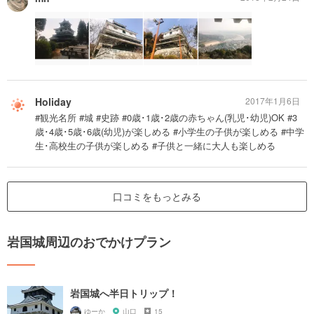
Holiday
2017年1月6日
#観光名所 #城 #史跡 #0歳･1歳･2歳の赤ちゃん(乳児･幼児)OK #3
歳･4歳･5歳･6歳(幼児)が楽しめる #小学生の子供が楽しめる #中学
生･高校生の子供が楽しめる #子供と一緒に大人も楽しめる
口コミをもっとみる
岩国城周辺のおでかけプラン
岩国城へ半日トリップ！
ゆーか
山口
15