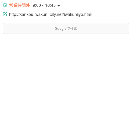
営業時間外
9:00～16:45
http://kankou.iwakuni-city.net/iwakunijyo.html
Googleで検索