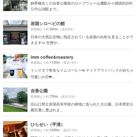
錦帯橋近くの吉香公園前のロープウェー山麓駅から標高約200
㍍の山頂駅まで...
岩国シロヘビの館
500m
岩国城より約
（徒歩9分）
日本の天然記念物に指定されている岩国の白蛇を見ることがで
きます👀 生態や...
imm coffee&roastery
1130m
岩国城より約
（徒歩19分）
インスタで有名なイムコーヒー☕️ テイクアウトバックがめちゃ
可愛いの🥺❤...
吉香公園
720m
岩国城より約
（徒歩12分）
旧山口県立岩国高等学校の跡地に造られた大公園。日本歴史公
園百選に選ばれま...
ひらせい（平清）
1020m
岩国城より約
（徒歩17分）