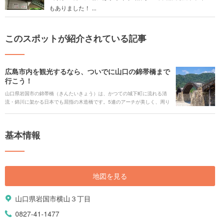
もありました！ ...
このスポットが紹介されている記事
広島市内を観光するなら、ついでに山口の錦帯橋まで
行こう！
山口県岩国市の錦帯橋（きんたいきょう）は、かつての城下町に流れる清
流・錦川に架かる日本でも屈指の木造橋です。5連のアーチが美しく、周り
の自然も調和していて、まさに絶景です。そして、お隣りの広島県廿日市
市にある宮島には、海に浮かぶ木造の社殿が美しい厳島神社があります。2
つの歴史的木造建築は、意外と近いので、広島市内や宮島を訪れたら、合
基本情報
わせて錦帯橋まで行くのがおすすめ。 今回は、錦帯橋と宮島の電車を使っ
ての経路や、錦帯橋について、そして、錦帯橋と一緒に観光したい岩国の
観光スポットをご紹介します。
地図を見る
山口県岩国市横山３丁目
0827-41-1477