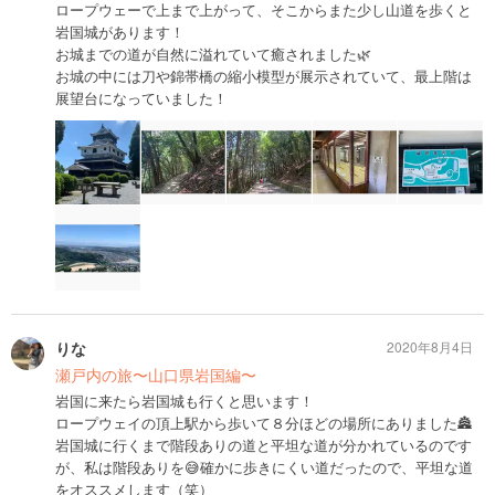
ロープウェーで上まで上がって、そこからまた少し山道を歩くと
岩国城があります！
お城までの道が自然に溢れていて癒されました🌿
お城の中には刀や錦帯橋の縮小模型が展示されていて、最上階は
展望台になっていました！
りな
2020年8月4日
瀬戸内の旅〜山口県岩国編〜
岩国に来たら岩国城も行くと思います！
ロープウェイの頂上駅から歩いて８分ほどの場所にありました🏯
岩国城に行くまで階段ありの道と平坦な道が分かれているのです
が、私は階段ありを😅確かに歩きにくい道だったので、平坦な道
をオススメします（笑）