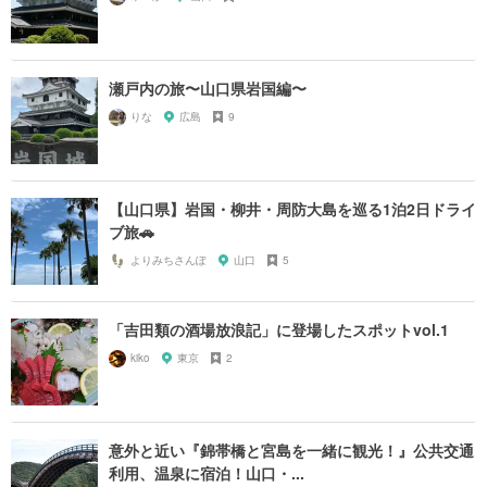
瀬戸内の旅〜山口県岩国編〜
りな
広島
9
【山口県】岩国・柳井・周防大島を巡る1泊2日ドライ
ブ旅🚗
よりみちさんぽ
山口
5
「吉田類の酒場放浪記」に登場したスポットvol.1
kiko
東京
2
意外と近い『錦帯橋と宮島を一緒に観光！』公共交通
利用、温泉に宿泊！山口・...