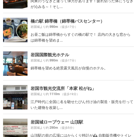
関東のうなぎと違って弾力があります！疲れ切った体にうなぎ
が沁みる～！そし...
橋の駅 錦帯橋（錦帯橋バスセンター）
990m
岩国城より約
（徒歩17分）
お昼ご飯は錦帯橋からすぐの橋の駅で！ 店内の大きな窓から
は錦帯橋を望めま...
岩国国際観光ホテル
990m
岩国城より約
（徒歩17分）
錦帯橋を望める絶景露天風呂が自慢のホテル。
岩国市観光交流所「本家 松がね」
1110m
岩国城より約
（徒歩19分）
江戸時代に全国に名を馳せたびん付け油の製造・販売を行って
いた建物を改築し...
岩国城ロープウェー 山頂駅
290m
岩国城より約
（徒歩5分）
山頂駅の前の広場にはからくり時計が🕰 自動販売機やトイレ