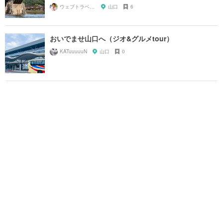
ウェブトラベル 溝部
山口
6
おいでませ山口へ（ジオ&グルメtour）
KATuuuuuN
山口
0