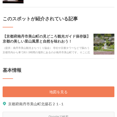
このスポットが紹介されている記事
【京都府南丹市美山町の見どころ観光ガイド保存版】
京都の美しい里山風景と自然を味わおう！
（提供：南丹市美山観光まちづくり協会） 寺社や京都タワーなどで賑わう
京都市内から車で約1.5時間の場所にあるのが南丹市美山町です。そこに広
がるのは、珍しいかやぶき屋根の民家が並ぶ日本の原風景。 写真を撮りに
くる人はもちろん、国内外から様々な観光客が訪れ、美しい自然と暮らし
に癒されています。 美山町には、昔ながらの暮らしを知ることができる民
基本情報
俗資料館や自然美しいダム、美山牛乳のソフトクリーム屋さん、和食が味
わえるお食事どころなど、多くの見どころがあります。今回は、そんな美
山町を楽しむためのおすすめ情報を紹介していきます。
地図を見る
京都府南丹市美山町北揚石２１-１
Googleで検索