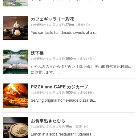
カフェギャラリー彩花
270m
お土産処かやの里より約
（徒歩5分）
You can taste handmade sweets at a r...
沈下橋
1590m
お土産処かやの里より約
（徒歩27分）
かやぶきの里からほど近い【沈下橋】 美山町自然文化村周辺
に位置します。 ...
PIZZA and CAFE カジカーノ
1630m
お土産処かやの里より約
（徒歩28分）
Serving original home-made pizza str...
お食事処きたむら
30m
お土産処かやの里より約
（徒歩1分）
Lunch at a soba restaurant Kitamura....