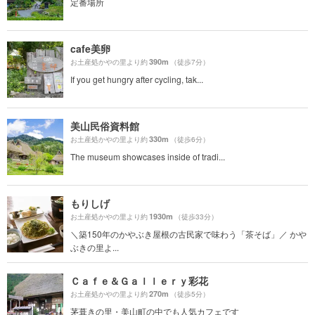
定番場所
cafe美卵
390m
お土産処かやの里より約
（徒歩7分）
If you get hungry after cycling, tak...
美山民俗資料館
330m
お土産処かやの里より約
（徒歩6分）
The museum showcases inside of tradi...
もりしげ
1930m
お土産処かやの里より約
（徒歩33分）
＼築150年のかやぶき屋根の古民家で味わう「茶そば」／ かや
ぶきの里よ...
Ｃａｆｅ＆Ｇａｌｌｅｒｙ彩花
270m
お土産処かやの里より約
（徒歩5分）
茅葺きの里・美山町の中でも人気カフェです