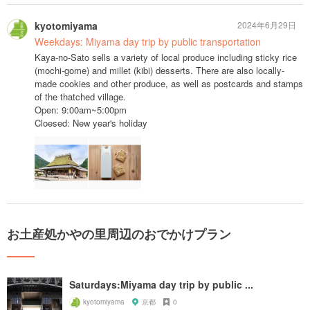
kyotomiyama
2024年6月29日
Weekdays: Miyama day trip by public transportation
Kaya-no-Sato sells a variety of local produce including sticky rice
(mochi-gome) and millet (kibi) desserts. There are also locally-
made cookies and other produce, as well as postcards and stamps
of the thatched village.
Open: 9:00am~5:00pm
Cloesed: New year's holiday
お土産処かやの里周辺のおでかけプラン
Saturdays:Miyama day trip by public ...
kyotomiyama
京都
0