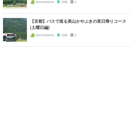
kyotomiyama
京都
4
【京都】バスで巡る美山かやぶきの里日帰りコース
(土曜日編)
kyotomiyama
京都
6