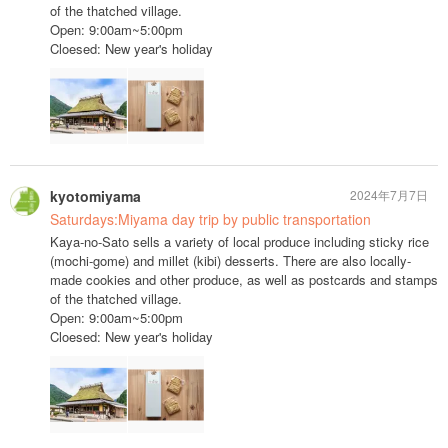
of the thatched village.
Open: 9:00am~5:00pm
Cloesed: New year's holiday
kyotomiyama
2024年7月7日
Saturdays:Miyama day trip by public transportation
Kaya-no-Sato sells a variety of local produce including sticky rice
(mochi-gome) and millet (kibi) desserts. There are also locally-
made cookies and other produce, as well as postcards and stamps
of the thatched village.
Open: 9:00am~5:00pm
Cloesed: New year's holiday