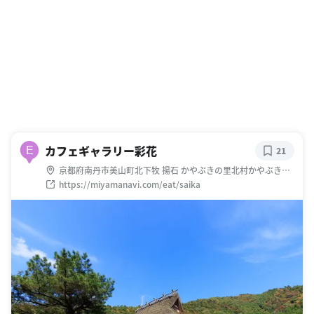
カフェギャラリー彩花
E
21
京都府南丹市美山町北下牧 揚石 かやぶきの里北村かやぶき交
流館内
https://miyamanavi.com/eat/saika