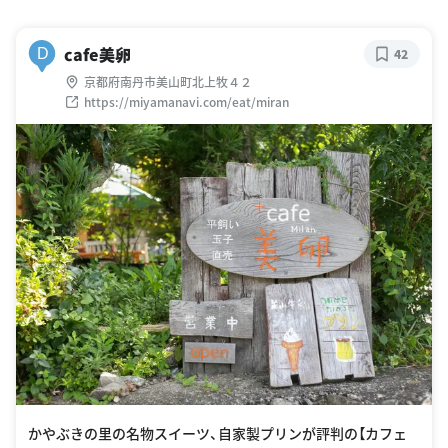
cafe美卵
D
42
京都府南丹市美山町北上牧４２
https://miyamanavi.com/eat/miran
かやぶきの里の名物スイーツ、自家製プリンが評判の【カフェ