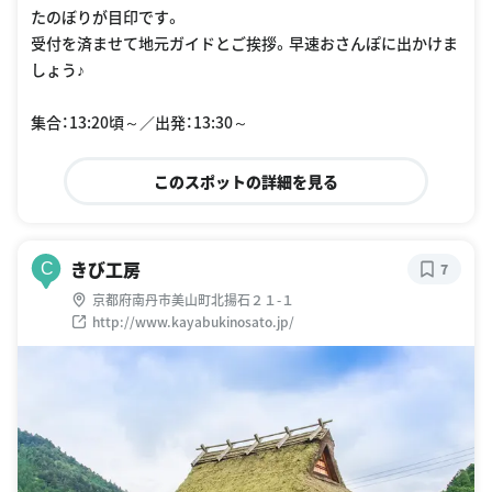
たのぼりが目印です。
受付を済ませて地元ガイドとご挨拶。早速おさんぽに出かけま
しょう♪
集合：13:20頃～／出発：13:30～
このスポットの詳細を見る
きび工房
C
7
京都府南丹市美山町北揚石２１-１
http://www.kayabukinosato.jp/