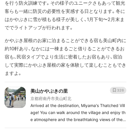
を行う防火訓練です。その様子のユニークさもあって観光
客らも一緒に防災の必要性を実感する日となります。冬に
はかやぶきに雪が積もる様子が美しく、1月下旬〜2月末ま
ででライトアップが行われます。
かやぶき屋根のお家に泊まることができる宿も美山町内に
約10軒あり、なかには一棟まるごと借りることができるお
宿も、民宿タイプでより生活に密着したお宿もあり、宿泊
して実際にかやぶき屋根の家を体験して楽しむこともでき
ますよ。
美山かやぶきの里
326
京都府南丹市美山町北
Arrived at the destination, Miyama's Thatched Vill
age! You can walk around the village and enjoy th
e atmosphere and the breathtaking views of the t
hatched roofs with a mountain backdrop. There a