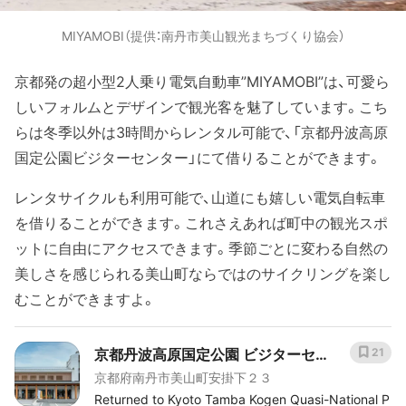
MIYAMOBI（提供：南丹市美山観光まちづくり協会）
京都発の超小型2人乗り電気自動車”MIYAMOBI”は、可愛ら
しいフォルムとデザインで観光客を魅了しています。こち
らは冬季以外は3時間からレンタル可能で、「京都丹波高原
国定公園ビジターセンター」にて借りることができます。
レンタサイクルも利用可能で、山道にも嬉しい電気自転車
を借りることができます。これさえあれば町中の観光スポ
ットに自由にアクセスできます。季節ごとに変わる自然の
美しさを感じられる美山町ならではのサイクリングを楽し
むことができますよ。
京都丹波高原国定公園 ビジターセ
21
京都府南丹市美山町安掛下２３
ンター
Returned to Kyoto Tamba Kogen Quasi-National P