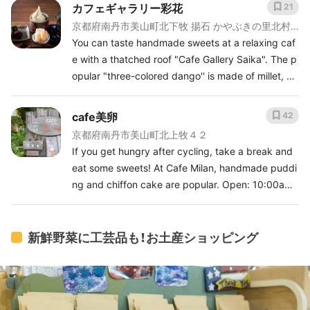
カフェギャラリー彩花
21
京都府南丹市美山町北下牧 揚石 かやぶきの里北村
かやぶき交流館内
You can taste handmade sweets at a relaxing caf
e with a thatched roof "Cafe Gallery Saika". The p
opular "three-colored dango'' is made of millet, no
n-glutinous rice, and mugwort, and goes perfectly
with the black bean tea! Open: 10:00am~5:00pm
cafe美卵
42
(L.O.4:30pm) Closed: Tuesday, New year's holida
京都府南丹市美山町北上牧４２
y
If you get hungry after cycling, take a break and
eat some sweets! At Cafe Milan, handmade puddi
ng and chiffon cake are popular. Open: 10:00am~
5:00pm Closed: Mon, Wed
新鮮野菜に工芸品も！お土産ショッピング