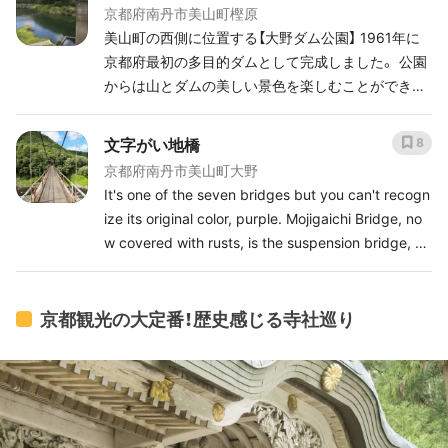
京都府南丹市美山町樫原
美山町の西側に位置する【大野ダム公園】 1961年に
京都府最初の多目的ダムとして完成しました。 公園
からは山とダムの美しい景色を楽しむことができま
す！
文字がい地橋
8
京都府南丹市美山町大野
It's one of the seven bridges but you can't recogn
ize its original color, purple. Mojigaichi Bridge, no
w covered with rusts, is the suspension bridge, m
aking the bridge a part of the landscape. *Do not
to lean over railings of the bridge. They may be fr
agile.
京都観光の大定番！歴史感じる寺社巡り