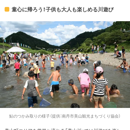
00am~5:00pm Closed: Monday, Tuesday, Friday,
New year's holiday Fee: JPY300
童心に帰ろう！子供も大人も楽しめる川遊び
鮎のつかみ取りの様子（提供：南丹市美山観光まちづくり協会）