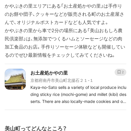
かやぶきの里エリアにある「お土産処かやの里」は手作り
のお餅や団子、クッキーなどが販売される町のお土産屋さ
んで、オリジナルポストカードなども人気ですよ。
かやぶきの里から車で2分の場所にある「美山おもしろ農
民倶楽部」は、無添加でつくるハムとソーセージなどの肉
加工食品のお店。手作りソーセージ体験なども開催してい
るのでぜひ最新情報をチェックしてみてくださいね。
お土産処かやの里
2
京都府南丹市美山町北揚石２１-１
Kaya-no-Sato sells a variety of local produce inclu
ding sticky rice (mochi-gome) and millet (kibi) des
serts. There are also locally-made cookies and ot
her produce, as well as postcards and stamps of t
he thatched village. Open: 9:00am~5:00pm Cloe
sed: New year's holiday
美山町ってどんなところ？