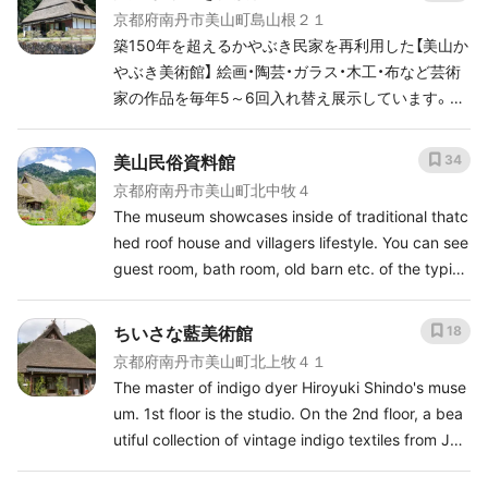
京都府南丹市美山町島山根２１
築150年を超えるかやぶき民家を再利用した【美山か
やぶき美術館】 絵画・陶芸・ガラス・木工・布など芸術
家の作品を毎年5～6回入れ替え展示しています。い
つ訪れても新たな展示を楽しめるおすすめスポット
です。 かやぶき美術館に隣接している【郷土資料館】
美山民俗資料館
34
には、昔ながらの農機具や戦前に使用されていた貴
京都府南丹市美山町北中牧４
重な生活道具が収納されています。 《開館日》 開館
The museum showcases inside of traditional thatc
日：4月～11月 午前10時～午後4時30分 休館日：月
hed roof house and villagers lifestyle. You can see
曜日（祝祭日の場合は翌日）12月～３月冬季休館
guest room, bath room, old barn etc. of the typica
l thatched roof farm house in 19th century. Open:
10:00am~4:00pm Closed: Monday, Approx.8/10-
ちいさな藍美術館
18
8/17, New year's holiday Adult: JPY300 /~age 15:
京都府南丹市美山町北上牧４１
free
The master of indigo dyer Hiroyuki Shindo's muse
um. 1st floor is the studio. On the 2nd floor, a bea
utiful collection of vintage indigo textiles from Jap
an and all over the world are displayed. Open: 11: