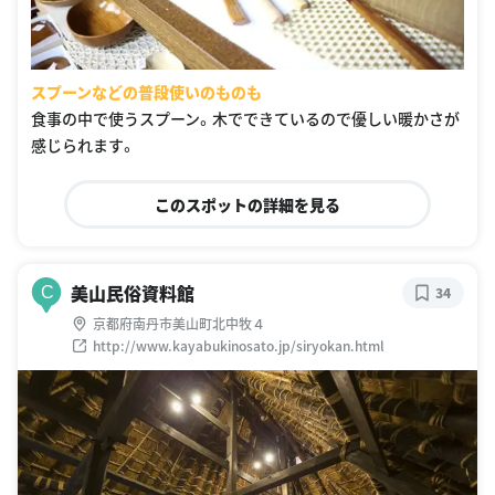
スプーンなどの普段使いのものも
食事の中で使うスプーン。木でできているので優しい暖かさが
感じられます。
このスポットの詳細を見る
美山民俗資料館
C
34
京都府南丹市美山町北中牧４
http://www.kayabukinosato.jp/siryokan.html