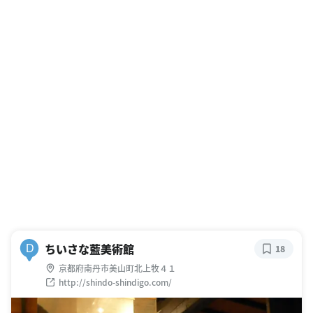
ちいさな藍美術館
D
18
京都府南丹市美山町北上牧４１
http://shindo-shindigo.com/