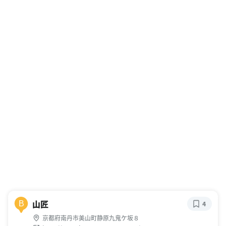
山匠
B
4
京都府南丹市美山町静原九鬼ケ坂８