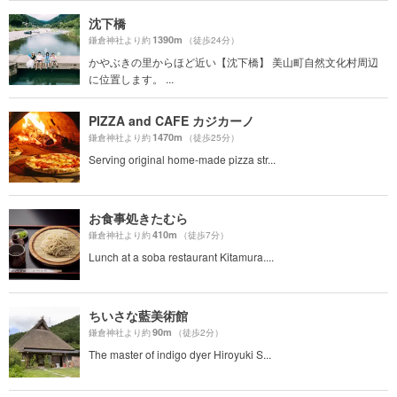
沈下橋
1390m
鎌倉神社より約
（徒歩24分）
かやぶきの里からほど近い【沈下橋】 美山町自然文化村周辺
に位置します。 ...
PIZZA and CAFE カジカーノ
1470m
鎌倉神社より約
（徒歩25分）
Serving original home-made pizza str...
お食事処きたむら
410m
鎌倉神社より約
（徒歩7分）
Lunch at a soba restaurant Kitamura....
ちいさな藍美術館
90m
鎌倉神社より約
（徒歩2分）
The master of indigo dyer Hiroyuki S...