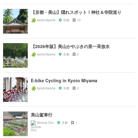
【京都・美山】隠れスポット！神社＆寺院巡り
kyotomiyama
京都
10
【2026年版】美山かやぶきの里一斉放水
kyotomiyama
京都
3
E-bike Cycling in Kyoto Miyama
kyotomiyama
京都
0
美山駕車行
Shania Chu
京都
1