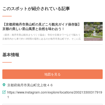
このスポットが紹介されている記事
【京都府南丹市美山町の見どころ観光ガイド保存版】
京都の美しい里山風景と自然を味わおう！
（提供：南丹市美山観光まちづくり協会） 寺社や京都タワーなどで賑わう
京都市内から車で約1.5時間の場所にあるのが南丹市美山町です。そこに広
がるのは、珍しいかやぶき屋根の民家が並ぶ日本の原風景。 写真を撮りに
くる人はもちろん、国内外から様々な観光客が訪れ、美しい自然と暮らし
に癒されています。 美山町には、昔ながらの暮らしを知ることができる民
基本情報
俗資料館や自然美しいダム、美山牛乳のソフトクリーム屋さん、和食が味
わえるお食事どころなど、多くの見どころがあります。今回は、そんな美
山町を楽しむためのおすすめ情報を紹介していきます。
地図を見る
京都府南丹市美山町北上牧４６
https://www.instagram.com/explore/locations/200213300317919
1