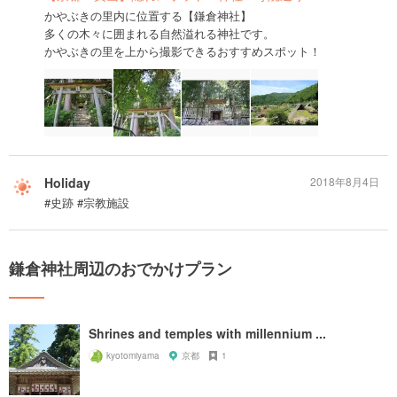
かやぶきの里内に位置する【鎌倉神社】
多くの木々に囲まれる自然溢れる神社です。
かやぶきの里を上から撮影できるおすすめスポット！
Holiday
2018年8月4日
#史跡 #宗教施設
鎌倉神社周辺のおでかけプラン
Shrines and temples with millennium ...
kyotomiyama
京都
1