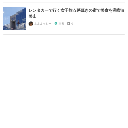
レンタカーで行く女子旅☆茅葺きの宿で美食を満喫in
美山
よよよっしー
京都
0