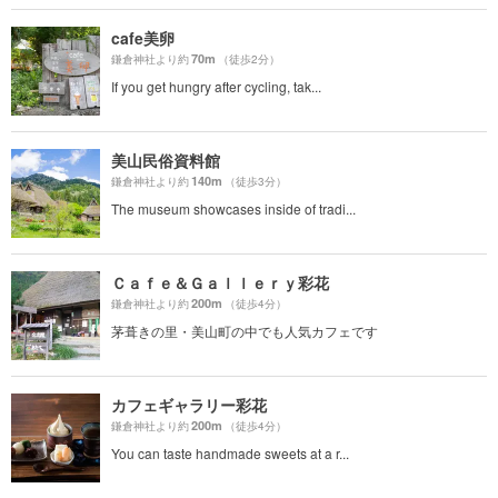
cafe美卵
70m
鎌倉神社より約
（徒歩2分）
If you get hungry after cycling, tak...
美山民俗資料館
140m
鎌倉神社より約
（徒歩3分）
The museum showcases inside of tradi...
Ｃａｆｅ＆Ｇａｌｌｅｒｙ彩花
200m
鎌倉神社より約
（徒歩4分）
茅葺きの里・美山町の中でも人気カフェです
カフェギャラリー彩花
200m
鎌倉神社より約
（徒歩4分）
You can taste handmade sweets at a r...