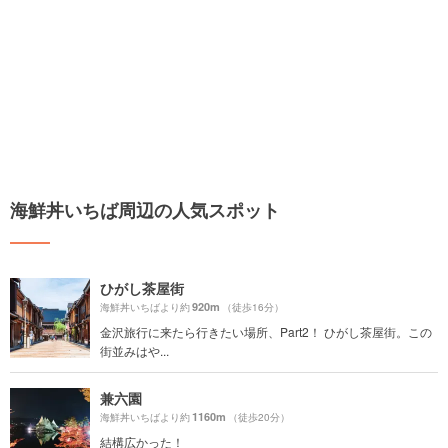
海鮮丼いちば周辺の人気スポット
ひがし茶屋街
920m
海鮮丼いちばより約
（徒歩16分）
金沢旅行に来たら行きたい場所、Part2！ ひがし茶屋街。この
街並みはや...
兼六園
1160m
海鮮丼いちばより約
（徒歩20分）
結構広かった！