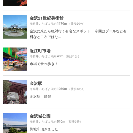
金沢21世紀美術館
1170m
海鮮丼いちばより約
（徒歩20分）
金沢に来たら絶対行く有名なスポット！ 今回はプールなど有
料なところではな...
近江町市場
40m
海鮮丼いちばより約
（徒歩1分）
市場で食べ歩き！
金沢駅
1050m
海鮮丼いちばより約
（徒歩18分）
金沢駅、綺麗
金沢城公園
510m
海鮮丼いちばより約
（徒歩9分）
御城印頂きました！