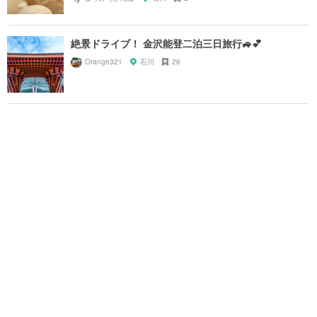
絶景ドライブ！ 金沢能登二泊三日旅行🚙💕
Orange321
石川
26