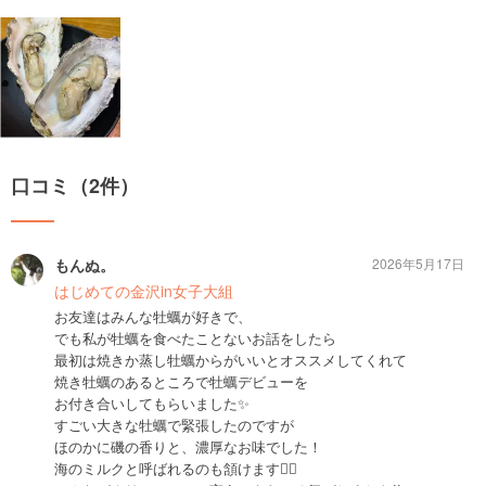
口コミ（2件）
もんぬ。
2026年5月17日
はじめての金沢in女子大組
お友達はみんな牡蠣が好きで、
でも私が牡蠣を食べたことないお話をしたら
最初は焼きか蒸し牡蠣からがいいとオススメしてくれて
焼き牡蠣のあるところで牡蠣デビューを
お付き合いしてもらいました✨️
すごい大きな牡蠣で緊張したのですが
ほのかに磯の香りと、濃厚なお味でした！
海のミルクと呼ばれるのも頷けます🙂‍↕️