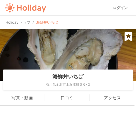
ログイン
Holiday トップ
海鮮丼いちば
海鮮丼いちば
石川県金沢市上近江町３６-２
写真・動画
口コミ
アクセス