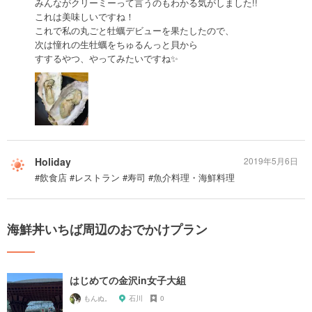
みんながクリーミーって言うのもわかる気がしました!!
これは美味しいですね！
これで私の丸ごと牡蠣デビューを果たしたので、
次は憧れの生牡蠣をちゅるんっと貝から
すするやつ、やってみたいですね✨️
Holiday
2019年5月6日
#飲食店 #レストラン #寿司 #魚介料理・海鮮料理
海鮮丼いちば周辺のおでかけプラン
はじめての金沢in女子大組
もんぬ。
石川
0