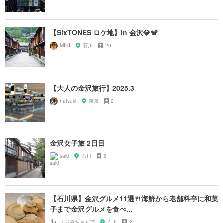
【SixTONES ロケ地】in 金沢💎🐒
MIKI
石川
26
【大人の金沢旅行】2025.3
hatsuki
東京
2
金沢女子旅 2日目
saki
石川
6
【石川県】金沢グルメ11選🍴海鮮から老舗料亭に和菓
子まで金沢グルメを食べ...
よりみちさんぽ
石川
2