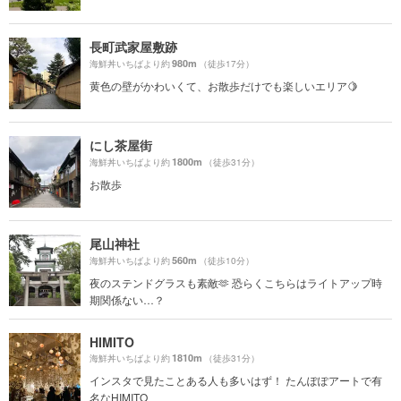
長町武家屋敷跡
980m
海鮮丼いちばより約
（徒歩17分）
黄色の壁がかわいくて、お散歩だけでも楽しいエリア🍋
にし茶屋街
1800m
海鮮丼いちばより約
（徒歩31分）
お散歩
尾山神社
560m
海鮮丼いちばより約
（徒歩10分）
夜のステンドグラスも素敵🫶 恐らくこちらはライトアップ時
期関係ない…？
HIMITO
1810m
海鮮丼いちばより約
（徒歩31分）
インスタで見たことある人も多いはず！ たんぽぽアートで有
名なHIMITO