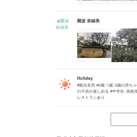
難波 奈緒美
Holiday
#観光名所 #0歳･1歳･2歳の赤ちゃ
の子供が楽しめる #中学生･高校
レストランあり