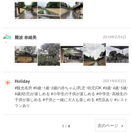
難波 奈緒美
2019年2月4日
Holiday
2021年9月2日
#観光名所 #0歳･1歳･2歳の赤ちゃん(乳児･幼児)OK #3歳･4歳･5歳･
6歳(幼児)が楽しめる #小学生の子供が楽しめる #中学生･高校生の
子供が楽しめる #子供と一緒に大人も楽しめる #売店あり #レスト
ランあり
次のページ
1 / 4