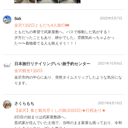
Sak
2022年5月7日
金沢1泊2日ともだち4人旅行🚌
ともだちの希望で武家屋敷へ。バスで移動した気がする！
夕方だったこともあり、静かでした。雰囲気めっちゃよかっ
た〜〜着物着てる人も映えそう！！！
日本旅行リテイリングいい旅予約センター
2021年10月4日
金沢観光1泊2日
金沢市内の中心にあり、突然タイムスリップしたような気分にな
ります。
さくらもち
2021年6月10日
【金沢】食と観光尽くしの旅(2泊3日)★行程あり★
2日目の始まりは武家屋敷跡へ。
昔武家が住んでいた土地で、当時のまま家屋も残っており、令和