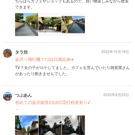
ちらほらカフェやショップもあるので、買い物楽しみながら散策
できます。
タラ坊
2022年10月19日
金沢へ飛行機で1泊2日満足旅✈️
TV？女の子がロケしてました。カフェを営んでいたり雑貨屋さん
があったり飽きませんでした。
つぶあん
2022年9月23日
初めての金沢能登2泊3日③行程表有り♪
・