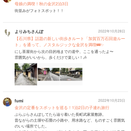
母娘の満喫！秋の金沢2泊3日
街並みがフォトスポット！！
よりみちさんぽ
2022年10月28日
【石川県】話題の新しい街歩きルート「加賀百万石回遊ルー
ト」を通って、ノスタルジックな金沢を満喫🚌✨
にし茶屋街から次の目的地までの道中、ここを通ったよ〜
雰囲気がいいから、歩くだけで楽しい！🎶
fumi
2022年10月23日
金沢の定番をスポットを巡る！1泊2日の子連れ旅行
ぶらぶらさんぽしてたら辿り着いた長町武家屋敷跡。
昔ながらの土塀や石畳の小路や、用水路など、ものすごく雰囲気
のいい場所でした。