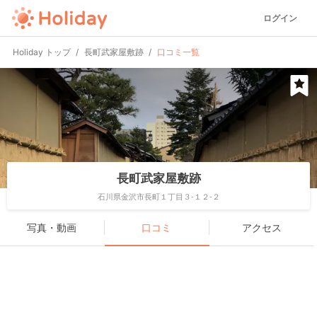
ログイン
Holiday トップ
長町武家屋敷跡
口コミ一覧
長町武家屋敷跡
石川県金沢市長町１丁目３-１２-２
写真・動画
口コミ
アクセス