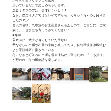
からタイムスリップした気分！
歩いているだけで楽しめちゃいます。
歴史オタクの方は、是非行くべし！！
なお、歴史オタクではない私ですらも、めちゃくちゃ心が躍りま
した(^O^)／
金沢の名物、九谷焼のお土産屋さんもあるので、ご自分に、ご家
族に、、ぜひ立ち寄ってみてください♬
■雑学
藩政時代、武士が暮らしていた屋敷跡。
昔ながらの土塀や石畳の小路が残っており、伝統環境保存区域お
よび景観地区に指されている。
冬になると町並みの土塀を雪や凍結から守るために「こも掛け」
が行われ、冬の風物詩を楽しめる。