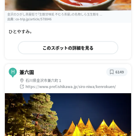
金沢のひがし茶屋街で「生麩甘味処 不むろ茶屋」の名物しら玉生麩を ...
出典：
co-trip.jp/article/578846
ひとやすみ。
このスポットの詳細を見る
兼六園
H
6149
石川県金沢市兼六町１
https://www.pref.ishikawa.jp/siro-niwa/kenrokuen/