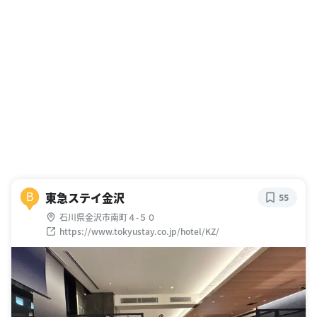
東急ステイ金沢
B
55
石川県金沢市南町４-５０
https://www.tokyustay.co.jp/hotel/KZ/