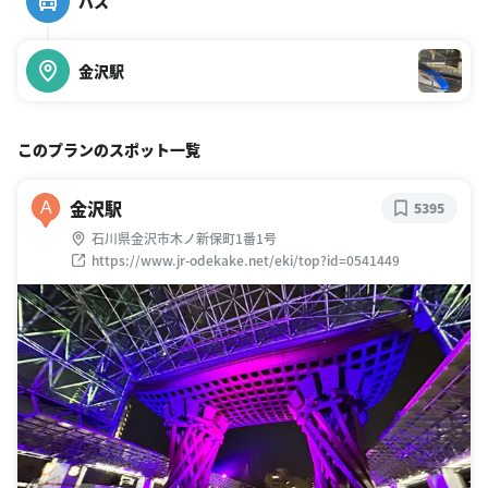
バス
金沢駅
このプランのスポット一覧
金沢駅
A
5395
石川県金沢市木ノ新保町1番1号
https://www.jr-odekake.net/eki/top?id=0541449