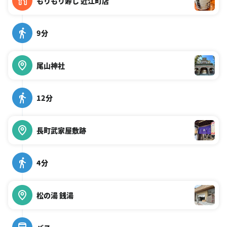
もりもり寿し 近江町店
9分
尾山神社
12分
長町武家屋敷跡
4分
松の湯 銭湯