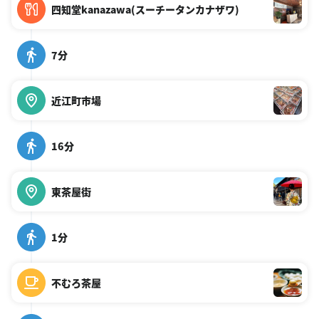
四知堂kanazawa(スーチータンカナザワ)
7分
近江町市場
16分
東茶屋街
1分
不むろ茶屋