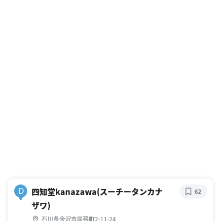
四知堂kanazawa(スーチータンカナ
D
62
ザワ)
石川県金沢市尾張町2-11-24