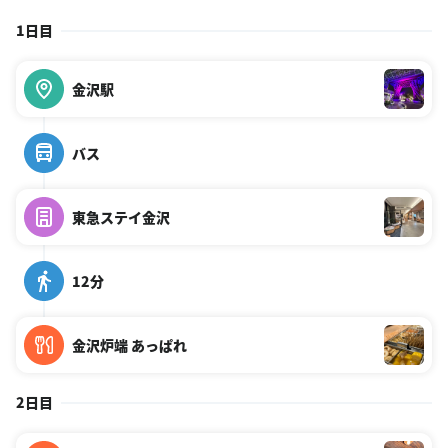
1日目
金沢駅
バス
東急ステイ金沢
12分
金沢炉端 あっぱれ
2日目