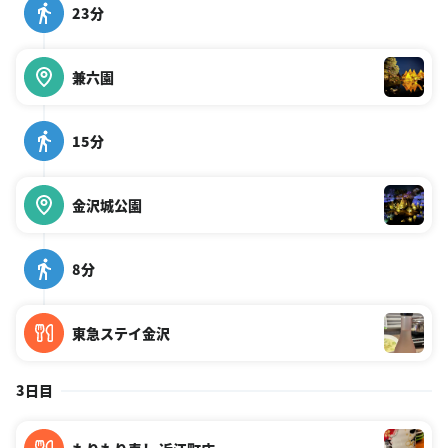
23分
兼六園
15分
金沢城公園
8分
東急ステイ金沢
3日目