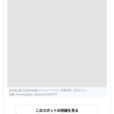
金沢城公園 玉泉院丸庭園 クチコミ・アクセス・営業時間｜金沢【フォー ...
出典：
4travel.jp/dm_shisetsu/10007577
このスポットの詳細を見る