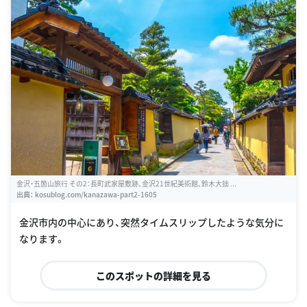
金沢・五箇山旅行 その2：長町武家屋敷跡、金沢21世紀美術館、鈴木大拙 ...
出典：
kosublog.com/kanazawa-part2-1605
金沢市内の中心にあり、突然タイムスリップしたような気分に
なります。
このスポットの詳細を見る