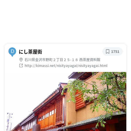
にし茶屋街
D
1751
石川県金沢市野町２丁目２５-１８ 西茶屋資料館
http://kimassi.net/nisityayagai/nisityayagai.html