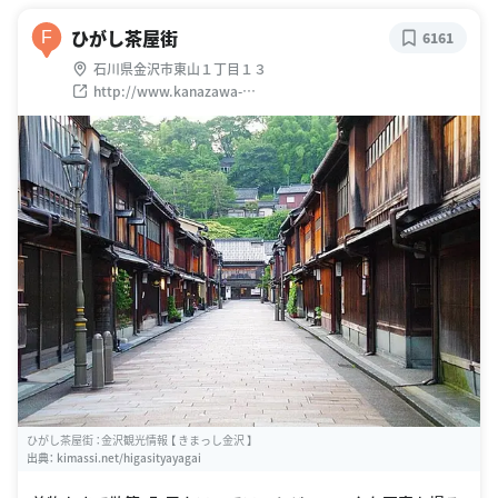
ひがし茶屋街
F
6161
石川県金沢市東山１丁目１３
http://www.kanazawa-
kankoukyoukai.or.jp/spot_search/spot.php?sp_no=85
ひがし茶屋街 ：金沢観光情報 【 きまっし金沢 】
出典：
kimassi.net/higasityayagai