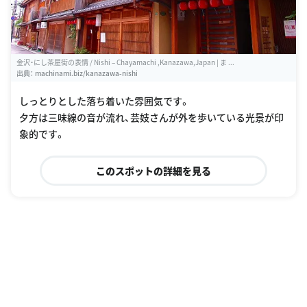
金沢・にし茶屋街の表情 / Nishi – Chayamachi ,Kanazawa,Japan | ま ...
出典：
machinami.biz/kanazawa-nishi
しっとりとした落ち着いた雰囲気です。
夕方は三味線の音が流れ、芸妓さんが外を歩いている光景が印
象的です。
このスポットの詳細を見る