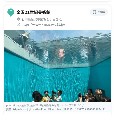
金沢21世紀美術館
C
5964
石川県金沢市広坂１丁目２-１
https://www.kanazawa21.jp/
photo0.jpg - 金沢市、金沢21世紀美術館の写真 - トリップアドバイザー
出典：
tripadvisor.jp/LocationPhotoDirectLink-g298115-d1439759-i266628074-21st
_Century_Museum_of_Contemporary_Art-Kanazawa_Ishikawa_Prefecture_Chu.ht