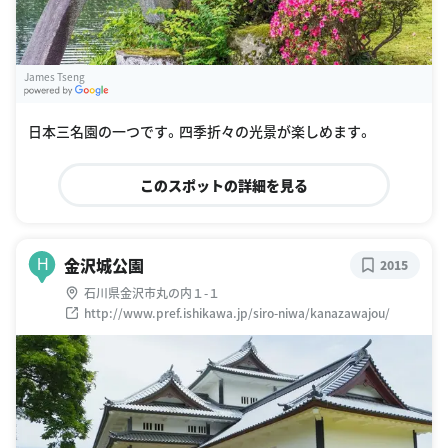
James Tseng
G
oogle Places
日本三名園の一つです。四季折々の光景が楽しめます。
このスポットの詳細を見る
金沢城公園
H
2015
石川県金沢市丸の内１-１
http://www.pref.ishikawa.jp/siro-niwa/kanazawajou/