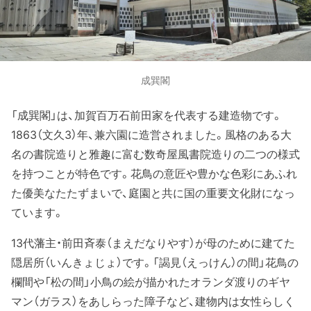
成巽閣
「成巽閣」は、加賀百万石前田家を代表する建造物です。
1863（文久3）年、兼六園に造営されました。風格のある大
名の書院造りと雅趣に富む数奇屋風書院造りの二つの様式
を持つことが特色です。花鳥の意匠や豊かな色彩にあふれ
た優美なたたずまいで、庭園と共に国の重要文化財になっ
ています。
13代藩主・前田斉泰（まえだなりやす）が母のために建てた
隠居所（いんきょじょ）です。「謁見（えっけん）の間」花鳥の
欄間や「松の間」小鳥の絵が描かれたオランダ渡りのギヤ
マン（ガラス）をあしらった障子など、建物内は女性らしく