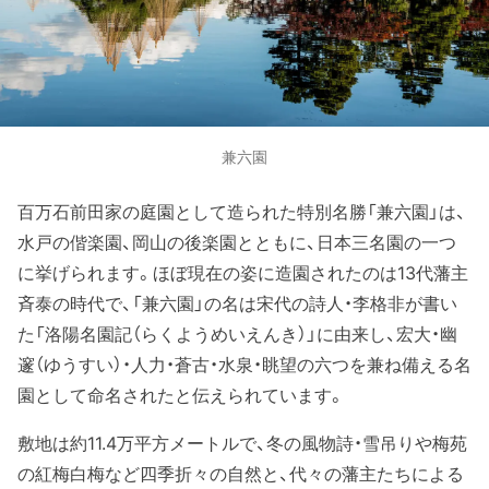
兼六園
百万石前田家の庭園として造られた特別名勝「兼六園」は、
水戸の偕楽園、岡山の後楽園とともに、日本三名園の一つ
に挙げられます。ほぼ現在の姿に造園されたのは13代藩主
斉泰の時代で、「兼六園」の名は宋代の詩人・李格非が書い
た「洛陽名園記（らくようめいえんき）」に由来し、宏大・幽
邃（ゆうすい）・人力・蒼古・水泉・眺望の六つを兼ね備える名
園として命名されたと伝えられています。
敷地は約11.4万平方メートルで、冬の風物詩・雪吊りや梅苑
の紅梅白梅など四季折々の自然と、代々の藩主たちによる