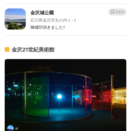
金沢城公園
2014
石川県金沢市丸の内１-１
御城印頂きました！
金沢21世紀美術館
ai