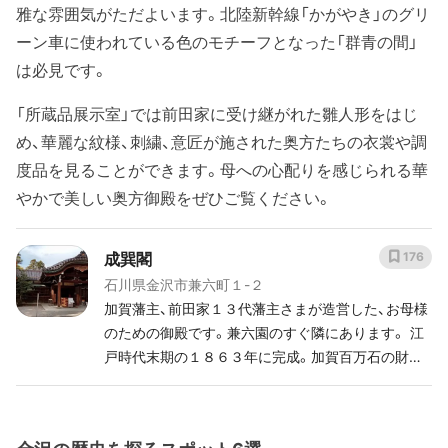
雅な雰囲気がただよいます。北陸新幹線「かがやき」のグリ
ーン車に使われている色のモチーフとなった「群青の間」
は必見です。
「所蔵品展示室」では前田家に受け継がれた雛人形をはじ
め、華麗な紋様、刺繍、意匠が施された奥方たちの衣裳や調
度品を見ることができます。母への心配りを感じられる華
やかで美しい奥方御殿をぜひご覧ください。
成巽閣
176
石川県金沢市兼六町１-２
加賀藩主、前田家１３代藩主さまが造営した、お母様
のための御殿です。兼六園のすぐ隣にあります。 江
戸時代末期の１８６３年に完成。加賀百万石の財力
と高い文化が感じられます。 上の写真は、”謁見の
間”。公式の御対面所で、欄間の彫刻など”和ゴージャ
ス”な空間です。 ２階は、数寄屋風の凝った造りの部