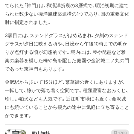
てられた「神門」は、和漢洋折衷の3層式で、明治初期に建て
られた数少ない擬洋風建築遺構の1つであり、国の重要文化
財に指定されました。
3層目には、ステンドグラスがはめ込まれ、夕刻のステンド
グラスが夕日に映える頃や、日没から午後10時までの明か
りが点灯する頃が幻想的です。境内には、琴や琵琶など雅
楽の楽器を模した橋や島を配した庭園や金沢城二ノ丸の門
であった東神門もあります。
金沢駅から歩いて15分ほど、繁華街の近くにありますが、
一転して、静かで落ち着く空間です。種類豊富なおみくじ、
珍しい狛犬なども人気です。近江町市場にも近く、金沢城
にも続いていることから観光の途中に気軽に立ち寄ること
ができます。
尾山神社
1709