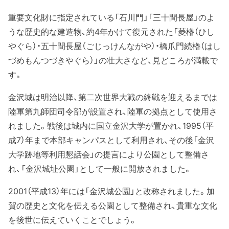
重要文化財に指定されている「石川門」「三十間長屋」のよ
うな歴史的な建造物、約4年かけて復元された「菱櫓（ひし
やぐら）・五十間長屋（ごじっけんながや）・橋爪門続櫓（はし
づめもんつづきやぐら）」の壮大さなど、見どころが満載で
す。
金沢城は明治以降、第二次世界大戦の終戦を迎えるまでは
陸軍第九師団司令部が設置され、陸軍の拠点として使用さ
れました。戦後は城内に国立金沢大学が置かれ、1995（平
成7）年まで本部キャンパスとして利用され、その後「金沢
大学跡地等利用懇話会」の提言により公園として整備さ
れ、「金沢城址公園」として一般に開放されました。
2001（平成13）年には「金沢城公園」と改称されました。加
賀の歴史と文化を伝える公園として整備され、貴重な文化
を後世に伝えていくことでしょう。