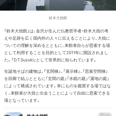
鈴木大拙館
「鈴木大拙館」は、金沢が生んだ仏教哲学者・鈴木大拙の考
えや足跡を広く国内外の人々に伝えることにより、大拙に
ついての理解を深めるとともに、来館者自らが思索する場
として利用することを目的として2011年に開設されまし
た。「D.T.Suzuki」として世界的に知られています。
生誕地そばの建物は、「玄関棟」、「展示棟」、「思索空間棟」
を回廊で結ぶとともに「玄関の庭」「水鏡の庭」「露地の庭」
によって構成されています。単にものを鑑賞する場ではな
く、来館者が大拙と出会うことによって自由に思索できる
場となっています。
鈴木大拙館
737