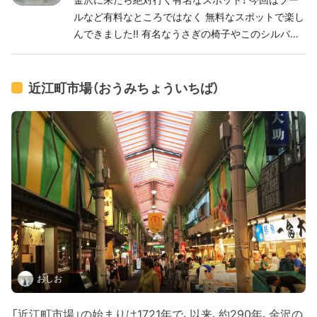
ルなど有料なところではなく 無料なスポットで楽し
んできました!! 有名なうさぎの椅子やこのシルバー
の雲みたいな オブジェなどは無料で見ることが出来
ます。 21世紀美術館には交流ゾーン(無料)と 展覧会
ゾーン(有料)があります。 入場にはチケットが必要
近江町市場（おうみちょういちば）
で、 人気の企画展開催時は日時指定や 予約が必要な
場合もありますので注意です⚠️ さらにプールには当
日の予約が必要そう。 交流ゾーンだけでも結構私た
ちは楽しめたので 大満足です!!
おしお
「近江町市場」の始まりは1721年で、以来、約290年、金沢の