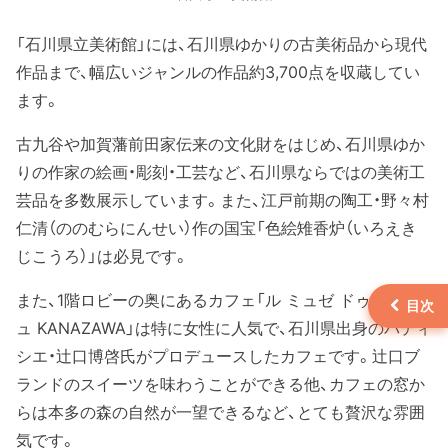
「石川県立美術館」には、石川県ゆかりの古美術品から現代
作品まで、幅広いジャンルの作品約3,700点を収蔵してい
ます。
古九谷や加賀藩前田家伝来の文化財をはじめ、石川県ゆか
りの作家の絵画・彫刻・工芸など、石川県ならではの美術工
芸品を多数展示しています。また、江戸前期の陶工・野々村
仁清（ののむらにんせい）作の国宝「色絵雉香炉（いろえき
じこうろ）」は必見です。
また、1階ロビーの奥にあるカフェ「ル ミュゼ ドゥ アッシ
ュ KANAZAWA」は特に女性に人気で、石川県出身のパティ
シエ・辻口博啓氏がプロデュースしたカフェです。辻口ブ
ランドのスイーツを味わうことができる他、カフェの窓か
らは本多の森の自然が一望できるなど、とても贅沢な雰囲
気です。