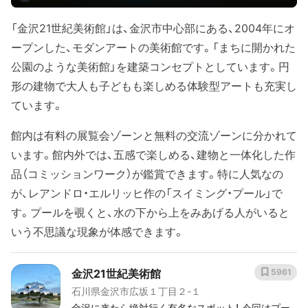
「金沢21世紀美術館」は、金沢市中心部にある、2004年にオ
ープンした、モダンアートの美術館です。「まちに開かれた
公園のような美術館」を建築コンセプトとしています。円
形の建物で大人も子どもも楽しめる体験型アートも充実し
ています。
館内は有料の展覧会ゾーンと無料の交流ゾーンに分かれて
います。館内外では、五感で楽しめる、建物と一体化した作
品（コミッションワーク）が鑑賞できます。特に人気なの
が、レアンドロ・エルリッヒ作の「スイミング・プール」で
す。プールを覗くと、水の下から上をみあげる人がいると
いう不思議な現象が体感できます。
金沢21世紀美術館
5961
石川県金沢市広坂１丁目２-１
金沢に来たら絶対行く有名なスポット！ 今回はプー