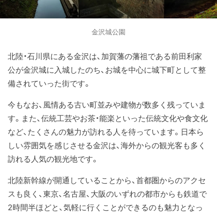
金沢城公園
北陸・石川県にある金沢は、加賀藩の藩祖である前田利家
公が金沢城に入城したのち、お城を中心に城下町として整
備されていった街です。
今もなお、風情ある古い町並みや建物が数多く残っていま
す。また、伝統工芸やお茶・能楽といった伝統文化や食文化
など、たくさんの魅力が訪れる人を待っています。日本ら
しい雰囲気を感じさせる金沢は、海外からの観光客も多く
訪れる人気の観光地です。
北陸新幹線が開通していることから、首都圏からのアクセ
スも良く、東京、名古屋、大阪のいずれの都市からも鉄道で
2時間半ほどと、気軽に行くことができるのも魅力となっ