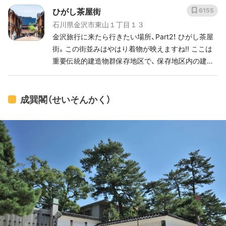
ひがし茶屋街
6155
石川県金沢市東山１丁目１３
金沢旅行に来たら行きたい場所、Part2！ ひがし茶屋
街。この街並みはやはり着物が映えますね!! ここは
重要伝統的建造物群保存地区で、 保存地区内の建築
物140のうち約3分の2が 伝統的建造物となっている
そうで 街並みが本当に最高でした!! 外国人観光客の
方も多く、大きなカメラを持って 散策されていまし
成巽閣（せいそんかく）
た。📸 ひがし茶屋街は食べ歩きが多いのかと思って
ましたが ひがし茶屋街は食べ歩き禁止のようで、 店
内に入るタイプのカフェが多かったように感じま
す。