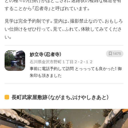
どの種々の仕掛けがほどこされ、迷路状の複雑な構造を有
することから「忍者寺」と呼ばれています。
見学は完全予約制です。堂内は、撮影禁止なので、おもしろ
い仕掛けをぜひ行って、見て、ふれて、体験してみてくださ
い。
妙立寺（忍者寺）
1475
石川県金沢市野町１丁目２-２-１２
事前に電話予約して訪問 とっっっても良かった！ 御
朱印も頂きました
長町武家屋敷跡（ながまちぶけやしきあと）