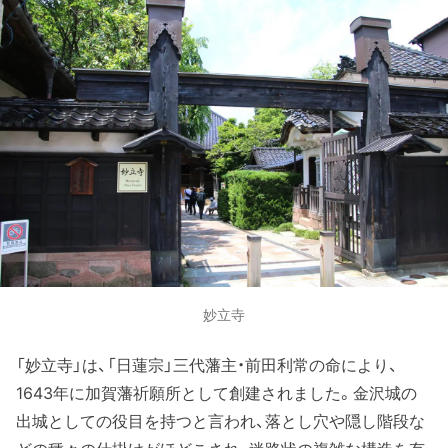
妙立寺
「妙立寺」は、「日蓮宗」三代藩主・前田利常の命により、
1643年に加賀藩祈願所として創建されました。金沢城の
出城としての役目を持つと言われ、落とし穴や隠し階段な