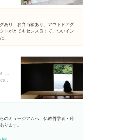
グあり、お弁当箱あり、アウトドアグ
クトがとてもセンス良くて、ついイン
た。
石川県金沢市本多町３丁目４-２０
https://www.kanazawa-museum.jp/daisetz/
らのミュージアムへ。仏教哲学者・鈴
あります。
外観