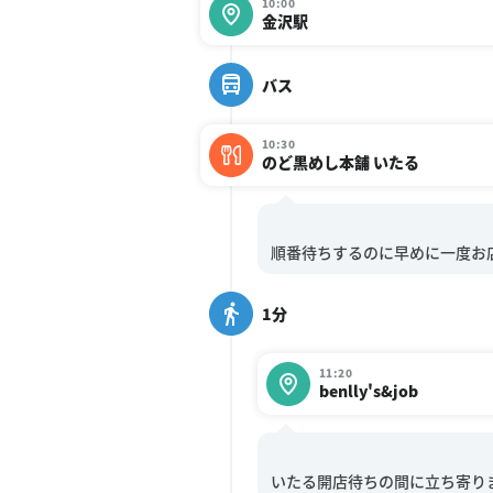
10:00
金沢駅
バス
10:30
のど黒めし本舗 いたる
1分
11:20
benlly's&job