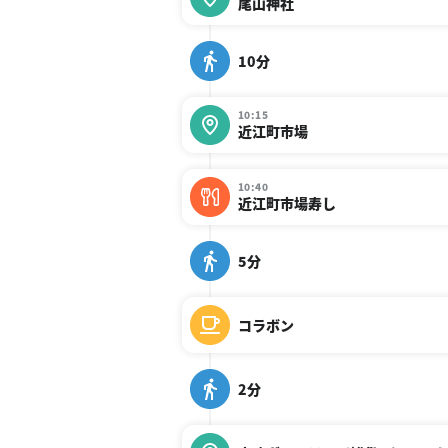
尾山神社
10分
10:15
近江町市場
10:40
近江町市場寿し
5分
コラボン
2分