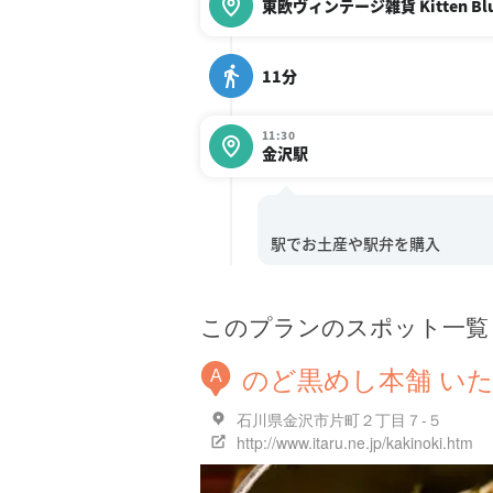
東欧ヴィンテージ雑貨 Kitten B
11分
11:30
金沢駅
このプランのスポット一覧
のど黒めし本舗 い
A
石川県金沢市片町２丁目７-５
http://www.itaru.ne.jp/kakinoki.htm