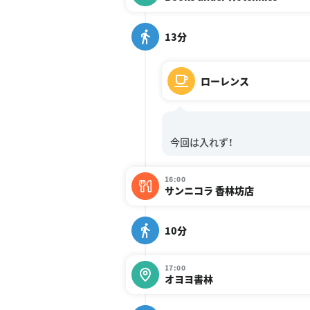
13分
ローレンス
16:00
サンニコラ 香林坊店
10分
17:00
オヨヨ書林