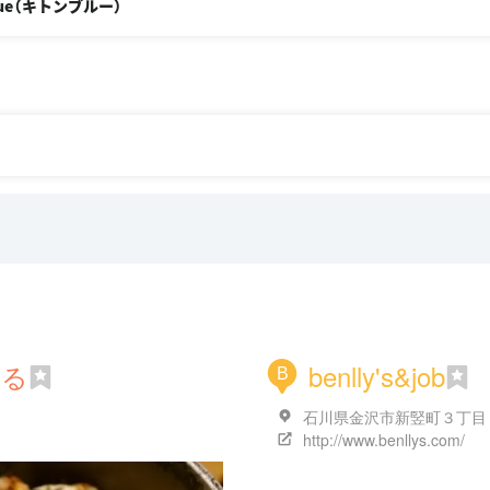
lue（キトンブルー）
たる
benlly's&job
B
石川県金沢市新竪町３丁目
http://www.benllys.com/