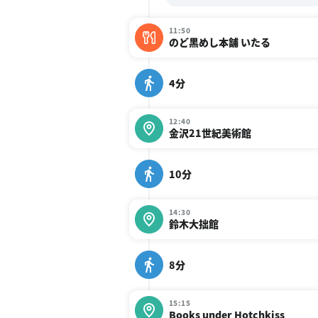
11:50
のど黒めし本舗 いたる
4分
12:40
金沢21世紀美術館
10分
14:30
鈴木大拙館
8分
15:15
Books under Hotchkiss