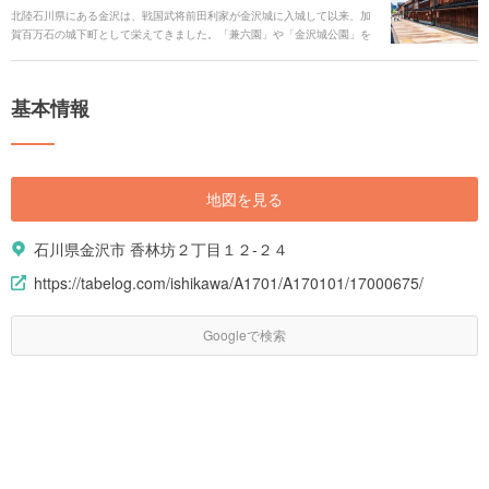
北陸石川県にある金沢は、戦国武将前田利家が金沢城に入城して以来、加
賀百万石の城下町として栄えてきました。「兼六園」や「金沢城公園」を
代表として、その歴史を感じさせる街並みや建築が街のあちこちで見られ
ます。そして、城下町で育まれた武家や町人の文化から現代の町家カフェ
や和スイーツをはじめとする様々な新しい文化やグルメも楽しめます。 新
基本情報
旧の文化が様々なジャンルで楽しめる金沢の、人気の観光スポットやグル
メ、アクセスや交通、イベント情報まで、金沢旅行の全てをご紹介しま
す。
地図を見る
石川県金沢市 香林坊２丁目１２-２４
https://tabelog.com/ishikawa/A1701/A170101/17000675/
Googleで検索