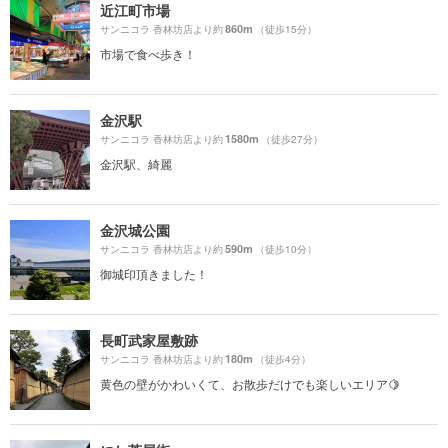
近江町市場
860m
サンニコラ 香林坊店より約
（徒歩15分）
市場で食べ歩き！
金沢駅
1580m
サンニコラ 香林坊店より約
（徒歩27分）
金沢駅、綺麗
金沢城公園
590m
サンニコラ 香林坊店より約
（徒歩10分）
御城印頂きました！
長町武家屋敷跡
180m
サンニコラ 香林坊店より約
（徒歩4分）
黄色の壁がかわいくて、お散歩だけでも楽しいエリア🍋