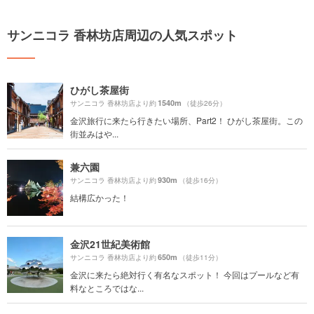
サンニコラ 香林坊店周辺の人気スポット
ひがし茶屋街
1540m
サンニコラ 香林坊店より約
（徒歩26分）
金沢旅行に来たら行きたい場所、Part2！ ひがし茶屋街。この
街並みはや...
兼六園
930m
サンニコラ 香林坊店より約
（徒歩16分）
結構広かった！
金沢21世紀美術館
650m
サンニコラ 香林坊店より約
（徒歩11分）
金沢に来たら絶対行く有名なスポット！ 今回はプールなど有
料なところではな...