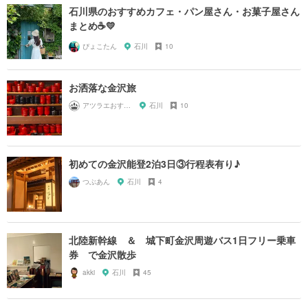
石川県のおすすめカフェ・パン屋さん・お菓子屋さん
まとめ☕️💛
ぴょこたん
石川
10
お洒落な金沢旅
アツラエおすすめ旅プラン！
石川
10
初めての金沢能登2泊3日③行程表有り♪
つぶあん
石川
4
北陸新幹線 ＆ 城下町金沢周遊バス1日フリー乗車
券 で金沢散歩
akki
石川
45