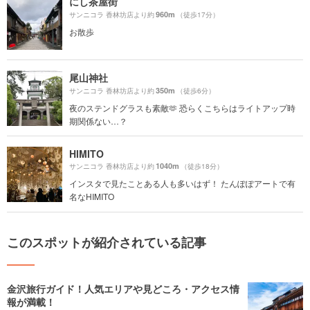
にし茶屋街
960m
サンニコラ 香林坊店より約
（徒歩17分）
お散歩
尾山神社
350m
サンニコラ 香林坊店より約
（徒歩6分）
夜のステンドグラスも素敵🫶 恐らくこちらはライトアップ時
期関係ない…？
HIMITO
1040m
サンニコラ 香林坊店より約
（徒歩18分）
インスタで見たことある人も多いはず！ たんぽぽアートで有
名なHIMITO
このスポットが紹介されている記事
金沢旅行ガイド！人気エリアや見どころ・アクセス情
報が満載！