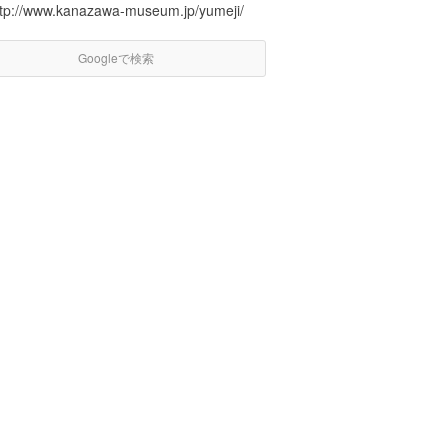
ttp://www.kanazawa-museum.jp/yumeji/
Googleで検索