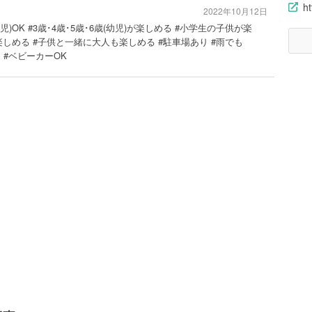
h
2022年10月12日
児)OK #3歳･4歳･5歳･6歳(幼児)が楽しめる #小学生の子供が楽
楽しめる #子供と一緒に大人も楽しめる #駐車場あり #雨でも
 #ベビーカーOK