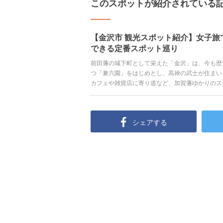
このスポットが紹介されている
【金沢市 観光スポット紹介】女子旅
できる定番スポット巡り
前田藩の城下町として栄えた「金沢」は、今も歴
つ「兼六園」をはじめとし、高禄の武士が住まい
カフェや雑貨店に寄り道など、加賀藩ゆかりのス
られ、豊富な海の幸にも舌鼓。特に女子旅におす
シェアする