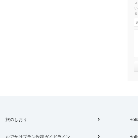
ス
い
る
旅のしおり
Holi
おでかけプラン投稿ガイドライン
Holi