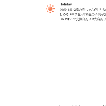
Holiday
#0歳･1歳･2歳の赤ちゃん(乳児･幼
しめる #中学生･高校生の子供が
OK #オムツ交換台あり #売店あり