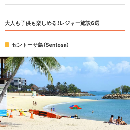
ンされたデザインブリッジになっています。デザイ
ンは、COX Group Pte Ltd (Australia) と Architects
61 (Singapore)です。COXは橋やらスタジアムやら
大人も子供も楽しめる！レジャー施設6選
その他商業施設とか結構たくさん手がけています
ね。→
セントーサ島（Sentosa）