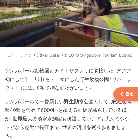
リバーサファリ（River Safari）© 2019 Singapore Tourism Board.
シンガポール動物園とナイトサファリに隣接した、アジア
初にして唯一「川」をテーマにした野生動物公園「リバーサ
ファリ」には、多種多様な動物がいます。
シンガポールで一番新しい野生動物公園として、絶滅危惧
種40種を含めて6000匹を超える動物が暮らしているほ
か、世界最大の淡水水族館も併設しています。大河ミシシ
ッピから感動の長江まで、世界の河川を巡り歩きましょ
う。