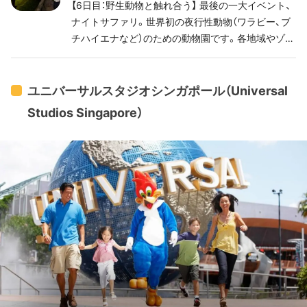
【6日目：野生動物と触れ合う】 最後の一大イベント、
ナイトサファリ。世界初の夜行性動物（ワラビー、ブ
チハイエナなど）のための動物園です。各地域やゾー
ンを歩いて回ることもできますが、トラムに乗って
見学するのが一番です。乗車時間は40分間。赤道ア
フリカやインドマラヤ地域など、地域別ゾーンをめ
ユニバーサルスタジオシンガポール（Universal
ぐります。
Studios Singapore）