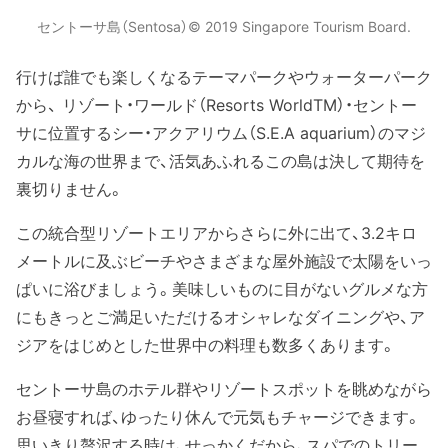
セントーサ島（Sentosa）© 2019 Singapore Tourism Board.
行けば誰でも楽しくなるテーマパークやウォーターパーク
から、 リゾート・ワールド（Resorts WorldTM）・セントー
サに位置するシー・アクアリウム（S.E.A aquarium）のマジ
カルな海の世界まで、活気あふれるこの島は決して期待を
裏切りません。
この統合型リゾートエリアからさらに外に出て、3.2キロ
メートルに及ぶビーチやさまざまな屋外施設で太陽をいっ
ぱいに浴びましょう。美味しいものに目がないグルメな方
にもきっとご満足いただけるオシャレなダイニングや、ア
ジアをはじめとした世界中の料理も数多くあります。
セントーサ島のホテル群やリゾートスポットを眺めながら
お昼寝すれば、ゆったり休んで元気もチャージできます。
思いきり贅沢する時は、せっかくだから、スパでのトリー