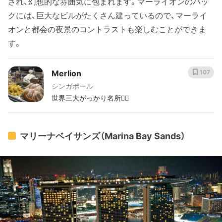
され、幻想的な雰囲気に包まれます。マーライオンのバッ
クには、巨大なビルがたくさん建っているので、マーライ
オンと都会の夜景のコントラストも楽しむことができま
す。
Merlion
107
シンガポール
世界三大がっかり名所🤷‍♀️
マリーナベイサンズ（Marina Bay Sands）