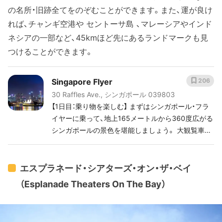
の名所・旧跡全てをのぞむことができます。また、運が良け
れば、チャンギ空港や セントーサ島 、マレーシアやインド
ネシアの一部など、45kmほど先にあるランドマークも見
つけることができます。
Singapore Flyer
206
30 Raffles Ave., シンガポール 039803
【1日目：乗り物を楽しむ】 まずはシンガポール・フラ
イヤーに乗って、地上165メートルから360度広がる
シンガポールの景色を堪能しましょう。 大観覧車か
ら見る朝の「ライオンの街」シンガポールの光景は格
別です。どなたでもパーフェクトな一日のスタート
となるでしょう。
エスプラネード・シアターズ・オン・ザ・ベイ
（Esplanade Theaters On The Bay）