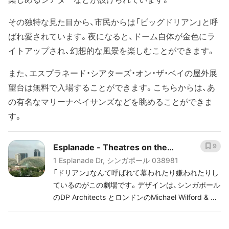
その独特な見た目から、市民からは「ビッグドリアン」と呼
ばれ愛されています。夜になると、ドーム自体が金色にラ
イトアップされ、幻想的な風景を楽しむことができます。
また、エスプラネード・シアターズ・オン・ザ・ベイの屋外展
望台は無料で入場することができます。こちらからは、あ
の有名なマリーナベイサンズなどを眺めることができま
す。
Esplanade - Theatres on the
9
1 Esplanade Dr, シンガポール 038981
Bay, Singapore
「ドリアン」なんて呼ばれて慕われたり嫌われたりし
ているのがこの劇場です。デザインは、シンガポール
のDP Architects とロンドンのMichael Wilford & Pa
rtners。コー・ショウ・チュアン率いるDPアーキテク
トの代表作。