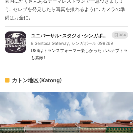
園内にたくさんあるテーマレストランで一息つきましょ
う。セレブを発見したら写真を撮れるように、カメラの準
備は万全に。
ユニバーサル・スタジオ・シンガポー
384
8 Sentosa Gateway, シンガポール 098269
ル
USSはトランスフォーマー楽しかった ハムナプトラ
も素敵！
カトン地区（Katong）