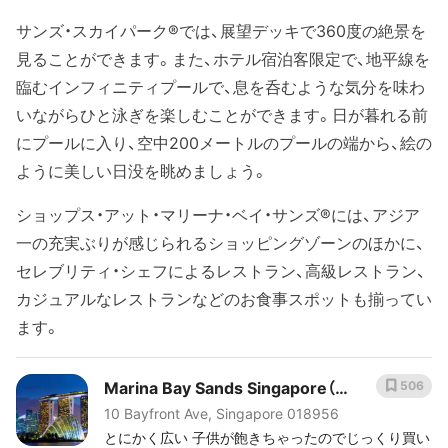
サンズ・スカイパーク®では、展望デッキで360度の絶景を
見ることができます。また、ホテル宿泊客限定で、地平線を
臨むインフィニティプールで、息を呑むような気分を味わ
いながらひと泳ぎを楽しむことができます。日が暮れる前
にプールに入り、空中200メートルのプールの端から、絵の
ように美しい日没を眺めましょう。
ショップス・アット・マリーナ・ベイ・サンズ®には、アジア
一の充実ぶりが感じられるショッピングゾーンのほかに、
セレブリティ・シェフによるレストラン、高級レストラン、
カジュアルなレストランなどのお食事スポットも揃ってい
ます。
Marina Bay Sands Singapore（マ
506
10 Bayfront Ave, Singapore 018956
リーナベイ・サンズ）
とにかく広い 子供が飽きちゃったのでじっくり買い