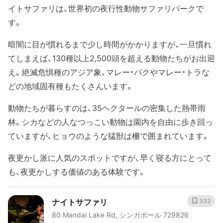
イトサファリは、世界初の夜行性動物サファリパークで
す。
暗闇に目が慣れるまで少し時間がかかりますが、一旦慣れ
てしまえば、130種以上2,500頭を超える動物たちがお出迎
え。絶滅危惧種のアジア象、マレー・バクやマレー・トラな
どの地域固有種もたくさんいます。
動物たちが暮らすのは、35ヘクタールの密集した熱帯雨
林。シカなどの人なつっこい動物は園内を自由に歩き回っ
ていますが、ヒョウのような猛獣は柵で囲まれています。
夜更かし派に人気のスポットですが、早く寝る方にとって
も、夜更かしする価値のある体験です。
ナイトサファリ
332
80 Mandai Lake Rd, シンガポール 729826