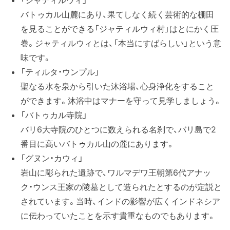
バトゥカル山麓にあり、果てしなく続く芸術的な棚田
を見ることができる「ジャティルウィ村」はとにかく圧
巻。ジャティルウィとは、「本当にすばらしい」という意
味です。
「ティルタ・ウンプル」
聖なる水を泉から引いた沐浴場、心身浄化をすること
ができます。沐浴中はマナーを守って見学しましょう。
「バトゥカル寺院」
バリ6大寺院のひとつに数えられる名刹で、バリ島で2
番目に高いバトゥカル山の麓にあります。
「グヌン・カウィ」
岩山に彫られた遺跡で、ワルマデワ王朝第6代アナッ
ク・ウンス王家の陵墓として造られたとするのが定説と
されています。当時、インドの影響が広くインドネシア
に伝わっていたことを示す貴重なものでもあります。