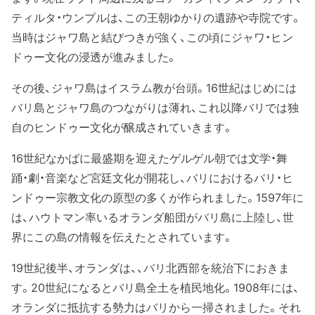
ティルタ・ウンプルは、この王朝ゆかりの遺跡や寺院です。
当時はジャワ島と結びつきが強く、この頃にジャワ・ヒン
ドゥー文化の浸透が進みました。
その後、ジャワ島はイスラム教が台頭。16世紀はじめには
バリ島とジャワ島のつながりは薄れ、これ以降バリでは独
自のヒンドゥー文化が醸成されていきます。
16世紀なかばに最盛期を迎えたゲルゲル朝では文学・舞
踊・劇・音楽など宮廷文化が開花し、バリにおけるバリ・ヒ
ンドゥー宗教文化の原型の多くが作られました。1597年に
は、ハウトマン率いるオランダ船団がバリ島に上陸し、世
界にこの島の情報を伝えたとされています。
19世紀後半、オランダは、、バリ北西部を統治下におきま
す。20世紀になるとバリ島全土を植民地化。1908年には、
オランダに抵抗する勢力はバリから一掃されました。それ