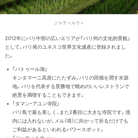
ジャティルウィ
2012年にバリ中部の広いエリアが「バリ州の文化的景観」
として、バリ発のユネスコ世界文化遺産に登録されまし
た。
「バトゥール湖」
キンタマーニ高原にたたずみ、バリの田畑を潤す水源
地。バリを代表する景勝地で眺めのいいレストランで
絶景を満喫することもできます。
「タマン・アユン寺院」
バリ島で最も美しく、また2番目に大きな寺院です。境
内には入れないが、メル（塔）に向かって祈るだけでも
ご利益があるといわれるパワースポット。
「ジャティルウィ」