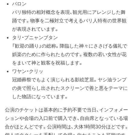
バロン
バリ独特の相対概念を表現、観光用にアレンジした舞
踊です。物事を二極対立で考えるバリ人特有の世界観
が表現されています。
タリ・プニャンブタン
「歓迎の踊り」の総称。降臨した神々にささげる儀礼で
娯楽のために作られたものです。複数の若い女性が花
をまいて神と観客を祝福します。
ワヤン・クリッ
冠婚葬祭でもよく演じられる影絵芝居。ヤシ油ランプ
の炎で照らし出されたスクリーンで善と悪をテーマに
した物語になっています。
公演のチケットは基本的に予約不要で当日、インフォメー
ションや会場の入口前で購入でき、自由席となっている場
合がほとんどです。公演時間は、大体1時間30分ほどです。
個人でタクシーを手配して会場へ向かうことも可能です