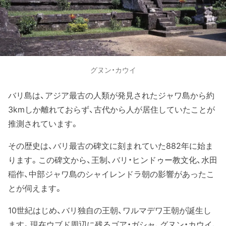
グヌン・カウイ
バリ島は、アジア最古の人類が発見されたジャワ島から約
3kmしか離れておらず、古代から人が居住していたことが
推測されています。
その歴史は、バリ最古の碑文に刻まれていた882年に始ま
ります。この碑文から、王制、バリ・ヒンドゥー教文化、水田
稲作、中部ジャワ島のシャイレンドラ朝の影響があったこ
とが伺えます。
10世紀はじめ、バリ独自の王朝、ワルマデワ王朝が誕生し
ます。現在ウブド周辺に残るゴア・ガシャ、グヌン・カウイ、