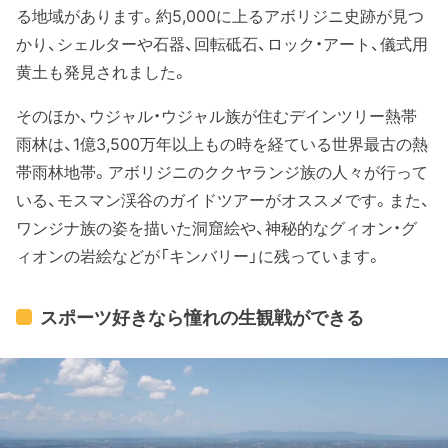
る地域があります。約5,000に上るアボリジニ史跡が見つ
かり、シェルターや石器、回転砥石、ロック・アート、儀式用
黄土も発見されました。
そのほか、ウジャル・ウジャル族が住むデインツリー熱帯
雨林は、1億3,500万年以上もの時を経ている世界最古の熱
帯雨林地帯。アボリジニのククヤランジ族の人々が行って
いる、モスマン渓谷のガイドツアーがオススメです。また、
ワンジナ族の姿を描いた洞窟絵や、神秘的なグィオン・グ
ィオンの岩絵などが「キンバリー」に残っています。
スポーツ好きなら憧れの生観戦ができる