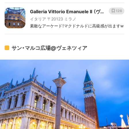
Galleria Vittorio Emanuele II （ヴ
126
イタリア 〒20123 ミラノ
ィットーリオ・エマヌエーレ2世の
素敵なアーケード！マクドナルドに高級感が出ますw
ガッレリア）
サン・マルコ広場@ヴェネツィア