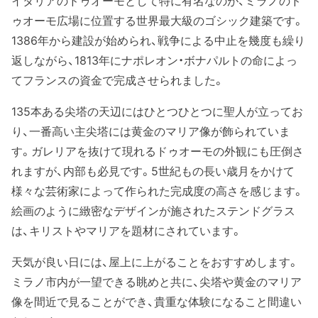
イタリアのドゥオーモとして特に有名なのが、ミラノのド
ゥオーモ広場に位置する世界最大級のゴシック建築です。
1386年から建設が始められ、戦争による中止を幾度も繰り
返しながら、1813年にナポレオン・ボナパルトの命によっ
てフランスの資金で完成させられました。
135本ある尖塔の天辺にはひとつひとつに聖人が立ってお
り、一番高い主尖塔には黄金のマリア像が飾られていま
す。ガレリアを抜けて現れるドゥオーモの外観にも圧倒さ
れますが、内部も必見です。5世紀もの長い歳月をかけて
様々な芸術家によって作られた完成度の高さを感じます。
絵画のように緻密なデザインが施されたステンドグラス
は、キリストやマリアを題材にされています。
天気が良い日には、屋上に上がることをおすすめします。
ミラノ市内が一望できる眺めと共に、尖塔や黄金のマリア
像を間近で見ることができ、貴重な体験になること間違い