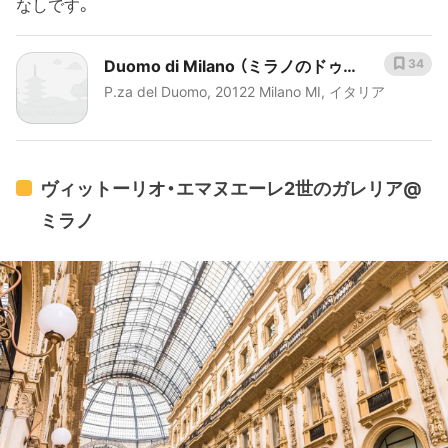
なしです。
Duomo di Milano （ミラノのドゥオ
34
P.za del Duomo, 20122 Milano MI, イタリア
ーモ）
ヴィットーリオ・エマヌエーレ2世のガレリア@
ミラノ