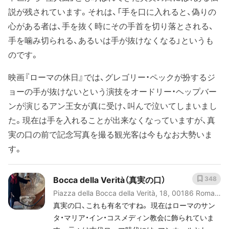
説が残されています。それは、「手を口に入れると、偽りの
心がある者は、手を抜く時にその手首を切り落とされる、
手を噛み切られる、あるいは手が抜けなくなる」というも
のです。
映画『ローマの休日』では、グレゴリー・ペックが扮するジ
ョーの手が抜けないという演技をオードリー・ヘップバー
ンが演じるアン王女が真に受け、叫んで泣いてしまいまし
た。現在は手を入れることが出来なくなっていますが、真
実の口の前で記念写真を撮る観光客は今もなお大勢いま
す。
Bocca della Verità（真実の口）
348
Piazza della Bocca della Verità, 18, 00186 Roma
RM, イタリア
真実の口、これも有名ですね。 現在はローマのサン
タ・マリア・イン・コスメディン教会に飾られていま