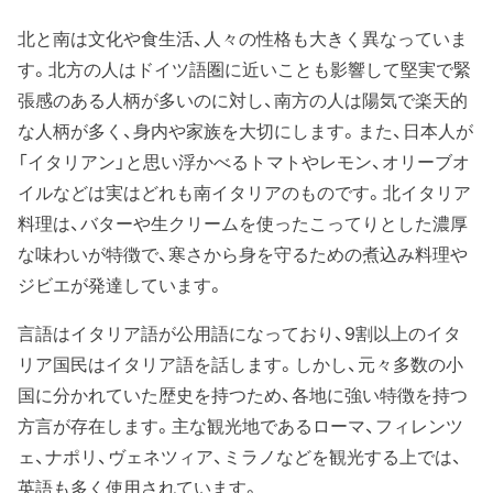
北と南は文化や食生活、人々の性格も大きく異なっていま
す。北方の人はドイツ語圏に近いことも影響して堅実で緊
張感のある人柄が多いのに対し、南方の人は陽気で楽天的
な人柄が多く、身内や家族を大切にします。また、日本人が
「イタリアン」と思い浮かべるトマトやレモン、オリーブオ
イルなどは実はどれも南イタリアのものです。北イタリア
料理は、バターや生クリームを使ったこってりとした濃厚
な味わいが特徴で、寒さから身を守るための煮込み料理や
ジビエが発達しています。
言語はイタリア語が公用語になっており、9割以上のイタ
リア国民はイタリア語を話します。しかし、元々多数の小
国に分かれていた歴史を持つため、各地に強い特徴を持つ
方言が存在します。主な観光地であるローマ、フィレンツ
ェ、ナポリ、ヴェネツィア、ミラノなどを観光する上では、
英語も多く使用されています。