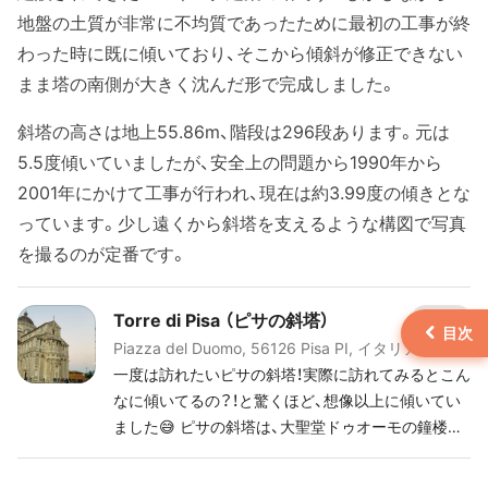
地盤の土質が非常に不均質であったために最初の工事が終
わった時に既に傾いており、そこから傾斜が修正できない
まま塔の南側が大きく沈んだ形で完成しました。
斜塔の高さは地上55.86m、階段は296段あります。元は
5.5度傾いていましたが、安全上の問題から1990年から
2001年にかけて工事が行われ、現在は約3.99度の傾きとな
っています。少し遠くから斜塔を支えるような構図で写真
を撮るのが定番です。
Torre di Pisa （ピサの斜塔）
184
Piazza del Duomo, 56126 Pisa PI, イタリア
一度は訪れたいピサの斜塔！実際に訪れてみるとこん
なに傾いてるの？！と驚くほど、想像以上に傾いてい
ました😅 ピサの斜塔は、大聖堂ドゥオーモの鐘楼と
して11世紀から建設が始まり、14世紀に建設が完成
しました。白大理石を使った、ゴシック様式とロマネ