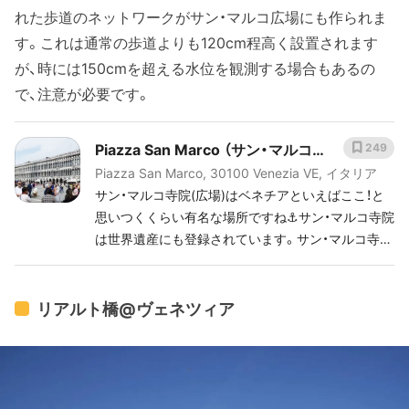
れた歩道のネットワークがサン・マルコ広場にも作られま
す。これは通常の歩道よりも120cm程高く設置されます
が、時には150cmを超える水位を観測する場合もあるの
で、注意が必要です。
Piazza San Marco （サン・マルコ広
249
Piazza San Marco, 30100 Venezia VE, イタリア
場）
サン・マルコ寺院(広場)はベネチアといえばここ！と
思いつくくらい有名な場所ですね⚓️サン・マルコ寺院
は世界遺産にも登録されています。サン・マルコ寺院
の中は入ることができますよ🎫
リアルト橋@ヴェネツィア