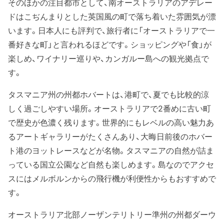
そのほかの注目都市として、南オーストラリアのアデレー
ドはこぢんまりとした英国風の町で落ち着いた雰囲気が漂
います。日本人にも評判で、旅行者に「オーストラリアで一
番好きな町」と言われるほどです。ショッピングや「食」が
楽しめ、ワイナリー巡りや、カンガルー島への観光拠点で
す。
タスマニア州の州都ホバートは、港町で、夏でも比較的涼
しく過ごしやすい場所。オーストラリアで2番めに古い町
で歴史が色濃く残ります。世界的にもレベルの高い魅力あ
るアートギャラリーがたくさんあり、大晦日前後のホバー
ト港のヨットレースなどが名物。タスマニアの自然が詰ま
っている国立公園など自然も楽しめます。島なのでアクセ
スにはメルボルンからの飛行機が利便性からもおすすめで
す。
オーストラリア北部ノーザンテリトリー準州の州都ダーウ