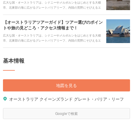
広大な国・オーストラリアは、シドニーやメルボルンをはじめとする大都
市、北東部の海に広がるグレートバリアリーフ、内陸の荒野にそびえるエ
アーズロックなどの大自然など魅力的なスポットが詰まっています。先住
民アボリジニの文化に触れられる一方で、グルメやショッピングも楽しめ
【オーストラリアツアーガイド】ツアー選びのポイン
る、あらゆる楽しみ方を兼ね備えています。 また、可愛らしいコアラやペ
トや旅の見どころ・アクセス情報まで！
ンギンなど、野生の動物たちに会える貴重なチャンス。オーストラリアの
多彩な見どころや注目スポットをご紹介します。
広大な国・オーストラリアは、シドニーやメルボルンをはじめとする大都
市、北東部の海に広がるグレートバリアリーフ、内陸の荒野にそびえるエ
アーズロックの大自然など魅力的なスポットが数多く詰まっていて、様々
な過ごし方ができます。 また、世界的にも珍しい固有の動物たち。可愛ら
しいコアラやペンギンなどに会うことができる貴重なチャンスです。広す
基本情報
ぎて一体どこを見たらいいのか迷ってしまう初めての方にも分かりやすい
見どころとポイントをご紹介します。
地図を見る
オーストラリア クイーンズランド グレート・バリア・リーフ
Googleで検索