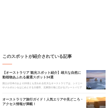
このスポットが紹介されている記事
【オーストラリア 観光スポット紹介】雄大な自然に
動植物あふれる厳選スポット34選
国土が日本のおよそ20倍とも言われる壮大なオーストラリアは、シドニー
やメルボルンをはじめとする大都市、北東部の海に広がるグレートバリア
リーフ、内陸の荒野にそびえるエアーズロックなどの大自然など魅力的な
スポットがあり、思い思いに様々な過ごし方が実現できます。 また、世界
オーストラリア旅行ガイド！人気エリアや見どころ・
的にも珍しい固有の動物たち。可愛らしいコアラやペンギンなどの動物た
アクセス情報が満載！
ちとふれあえるレアなチャンスです。定番から穴場まで、初めての方にも
リピーターにもオススメのスポットをご紹介します。