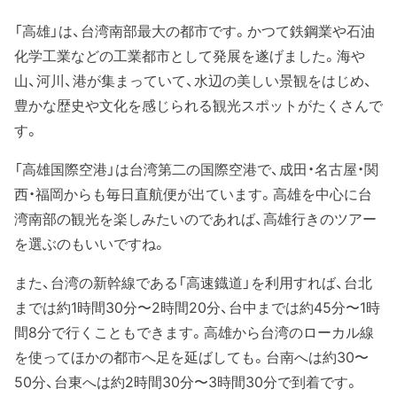
「高雄」は、台湾南部最大の都市です。かつて鉄鋼業や石油
化学工業などの工業都市として発展を遂げました。海や
山、河川、港が集まっていて、水辺の美しい景観をはじめ、
豊かな歴史や文化を感じられる観光スポットがたくさんで
す。
「高雄国際空港」は台湾第二の国際空港で、成田・名古屋・関
西・福岡からも毎日直航便が出ています。高雄を中心に台
湾南部の観光を楽しみたいのであれば、高雄行きのツアー
を選ぶのもいいですね。
また、台湾の新幹線である「高速鐡道」を利用すれば、台北
までは約1時間30分〜2時間20分、台中までは約45分〜1時
間8分で行くこともできます。高雄から台湾のローカル線
を使ってほかの都市へ足を延ばしても。台南へは約30〜
50分、台東へは約2時間30分〜3時間30分で到着です。