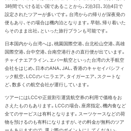
3時間でいける近い国であることから、2泊3日、3泊4日で
設定されたツアーが多いです。台湾からの帰りが深夜発の
便もあり、その場合は機内泊となります。早朝、帰り着いた
らそのまま出社、といった旅行プランも可能です。
日本国内から台湾へは、桃園国際空港、台北松山空港、高雄
国際空港、台中空港、台南空港行きの直行便が出ています。
チャイナエアライン、エバー航空といった台湾の大手航空
会社をはじめ、日本のANA、JAL、香港のキャセイパシフィ
ック航空、LCCのバニラエア、タイガーエア、スクートな
ど、数多くの航空会社が運行しています。
ツアーにはLCCや正規割引運賃航空券の利用で価格をお
さえたものもあります。LCCの場合、座席指定、機内食など
全てのサービスは有料となります。スーツケースなどの荷
物を預けるのも有料になりますが、その料金が無料のツア
ーもありますので、選ぶ際のポイントにしてください。