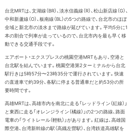
台北MRTは、文湖線（BR）、淡水信義線（R）、松山新店線（G）、
中和新蘆線（O）、板南線（BL）の5つの路線で、台北市のほぼ
全域と新北市の淡水まで路線が延びています。平均5分に1
本の割合で列車が走っているので、台北市内を最も早く移
動できる交通手段です。
エアポート・エクスプレスの桃園空港MRTもあり、空港と
台北駅を結んでいます。桃園空港第2ターミナルから台北
駅行きは5時57分〜23時35分で運行されています。快速
の直達車で約39分、各駅に停まる普通車だと約53分の所
要時間です。
高雄MRTは、高雄市内を南北に走る「レッドライン（紅線）」
と東西に走る「オレンジライン（橘線）」の2つの路線、路面
電車の「ライトレール（輕軌）」があります。紅線は、高雄国
際空港、台湾新幹線の駅（高鐡左營駅）、台湾鉄道高雄駅を