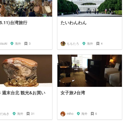
25.11)台湾旅行
たいわんわん
tsuki
海外
3
ももたろ
海外
4
18 週末台北 観光&お買い
女子旅♪台湾
だぬき
海外
31
miho
海外
6