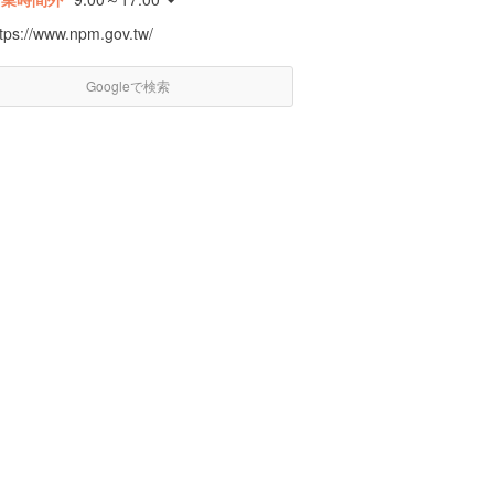
ttps://www.npm.gov.tw/
Googleで検索