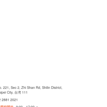
. 221, Sec 2, Zhi Shan Rd, Shilin District,
aipei City, 台湾 111
2 2881 2021
営業時間外
9:00～17:00