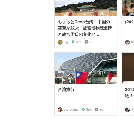
ちょっとDeep台湾 中国の
(20
至宝が並ぶ・故宮博物院北院
と故宮周辺の文化と...
key
海外
6
ha
台湾旅行
20
物！
otr.hughug
海外
30
古