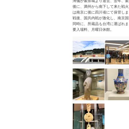
溥儀が紫禁城より退去、翌年、紫
後に、満州から南下して来た戦火
は南京に後に四川省にて保管しま
戦後、国共内戦が激化し、南京国
同時に、所蔵品も台湾に運ばれま
要入場料、月曜日休館。