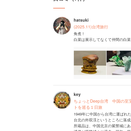
hatsuki
(2025.11)台湾旅行
角煮！
白菜は展示してなくて仲間の白菜
key
ちょっとDeep台湾 中国の
トを巡る１日旅
1949年に中国から台湾に運ばれ
台北の外双渓というところに落成
所蔵品は、中国北京の紫禁城にあ