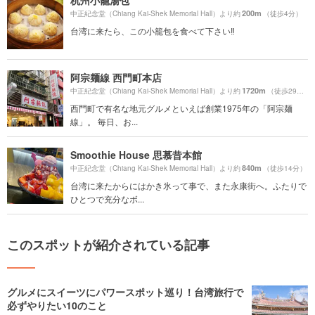
杭州小籠湯包
200m
中正紀念堂（Chiang Kai-Shek Memorial Hall）より約
（徒歩4分）
台湾に来たら、この小籠包を食べて下さい‼️
阿宗麺線 西門町本店
1720m
中正紀念堂（Chiang Kai-Shek Memorial Hall）より約
（徒歩29分）
西門町で有名な地元グルメといえば創業1975年の「阿宗麺
線」。 毎日、お...
Smoothie House 思慕昔本館
840m
中正紀念堂（Chiang Kai-Shek Memorial Hall）より約
（徒歩14分）
台湾に来たからにはかき氷って事で、また永康街へ。ふたりで
ひとつで充分なボ...
このスポットが紹介されている記事
グルメにスイーツにパワースポット巡り！台湾旅行で
必ずやりたい10のこと