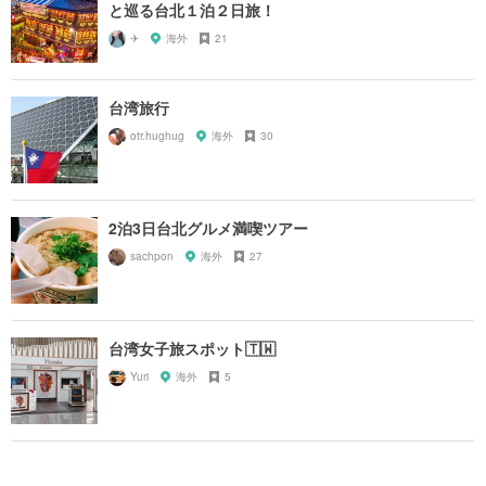
と巡る台北１泊２日旅！
✈︎
海外
21
台湾旅行
otr.hughug
海外
30
2泊3日台北グルメ満喫ツアー
sachpon
海外
27
台湾女子旅スポット🇹🇼
Yuri
海外
5