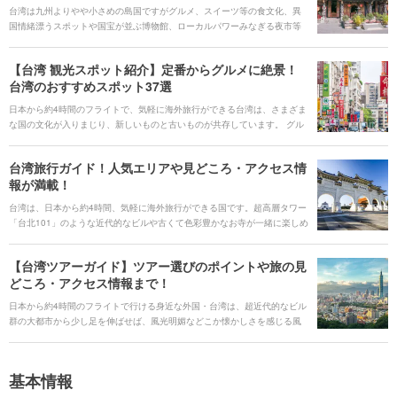
台湾は九州よりやや小さめの島国ですがグルメ、スイーツ等の食文化、異
国情緒漂うスポットや国宝が並ぶ博物館、ローカルパワーみなぎる夜市等
魅力がいっぱい。そこで、台湾の旅行でお勧めする「やるべきこと10」を
ご紹介します。
【台湾 観光スポット紹介】定番からグルメに絶景！
台湾のおすすめスポット37選
日本から約4時間のフライトで、気軽に海外旅行ができる台湾は、さまざま
な国の文化が入りまじり、新しいものと古いものが共存しています。 グル
メにショッピング、SNS映えするフォトスポット、歴史を知ることができ
る古い建物や鮮やかな色合いで独特な雰囲気のお寺や廟など、さまざまな
台湾旅行ガイド！人気エリアや見どころ・アクセス情
魅力にあふれる観光スポットがあります。大都会から少し足をのばせば、
報が満載！
大自然の絶景や温泉まで楽しめます。 今回は、初めての台湾でめぐるのに
オススメの定番観光スポットからアクセスや観光の移動手段まで、台湾の
台湾は、日本から約4時間、気軽に海外旅行ができる国です。超高層タワー
観光に役立つ情報をご紹介します。
「台北101」のような近代的なビルや古くて色彩豊かなお寺が一緒に楽しめ
るだけでなく、高級料理からご当地B級グルメ、そしてスイーツやお茶ま
で、バラエティー豊かなグルメを思う存分楽しめます。 大都市から少し足
【台湾ツアーガイド】ツアー選びのポイントや旅の見
を伸ばせば、大自然に囲まれて絶景を眺めたり、どこかノスタルジックな
どころ・アクセス情報まで！
雰囲気を感じられる町並みを散策したり、と新たな台湾の魅力を発見でき
ます。 台湾旅行に役立つ情報を見どころや人気の観光スポット、ホテルま
日本から約4時間のフライトで行ける身近な外国・台湾は、超近代的なビル
で、まとめてご紹介いたします。
群の大都市から少し足を伸ばせば、風光明媚などこか懐かしさを感じる風
景も楽しめます。そして、多民族の伝統や歴史が融合して独特の文化を持
っています。 高級料理からご当地メニュー、スイーツ、お茶まで奥深い食
文化を堪能したり、アートのような現代建築や歴史ある宗教建築や素晴ら
基本情報
しい美術品を見てまわったり、色々な楽しみ方ができます。 今回は、人気
のツアープランからツアー選びのポイントやコツ、見どころや観光スポッ