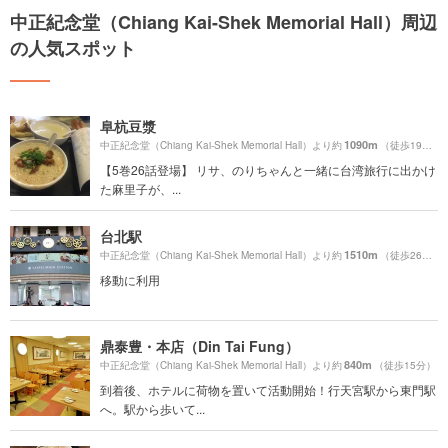
中正紀念堂（Chiang Kai-Shek Memorial Hall）周辺
の人気スポット
阜杭豆漿
1090m
中正紀念堂（Chiang Kai-Shek Memorial Hall）より約
（徒歩19分）
【5巻26話登場】 リサ、のりちゃんと一緒に台湾旅行に出かけ
た麻里子が、...
台北駅
1510m
中正紀念堂（Chiang Kai-Shek Memorial Hall）より約
（徒歩26分）
移動に利用
鼎泰豊・本店（Din Tai Fung）
840m
中正紀念堂（Chiang Kai-Shek Memorial Hall）より約
（徒歩15分）
到着後、ホテルに荷物を置いて活動開始！行天宮駅から東門駅
へ。駅から歩いて...