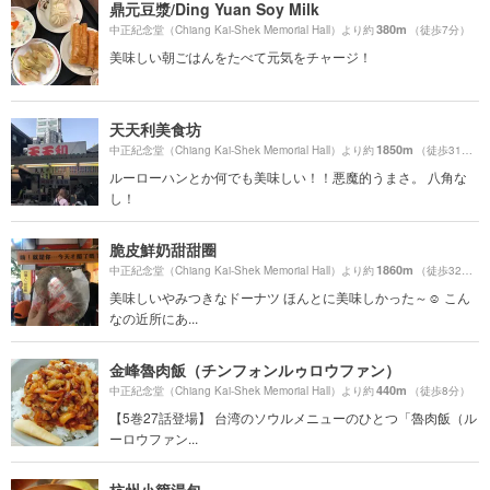
鼎元豆漿/Ding Yuan Soy Milk
380m
中正紀念堂（Chiang Kai-Shek Memorial Hall）より約
（徒歩7分）
美味しい朝ごはんをたべて元気をチャージ！
天天利美食坊
1850m
中正紀念堂（Chiang Kai-Shek Memorial Hall）より約
（徒歩31分）
ルーローハンとか何でも美味しい！！悪魔的うまさ。 八角な
し！
脆皮鮮奶甜甜圈
1860m
中正紀念堂（Chiang Kai-Shek Memorial Hall）より約
（徒歩32分）
美味しいやみつきなドーナツ ほんとに美味しかった～☺️ こん
なの近所にあ...
金峰魯肉飯（チンフォンルゥロウファン）
440m
中正紀念堂（Chiang Kai-Shek Memorial Hall）より約
（徒歩8分）
【5巻27話登場】 台湾のソウルメニューのひとつ「魯肉飯（ル
ーロウファン...