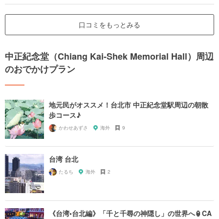
口コミをもっとみる
中正紀念堂（Chiang Kai-Shek Memorial Hall）周辺
のおでかけプラン
地元民がオススメ！台北市 中正紀念堂駅周辺の朝散
歩コース♪
かわせあずさ
海外
9
台湾 台北
たるち
海外
2
《台湾•台北編》「千と千尋の神隠し」の世界へ🏮CA