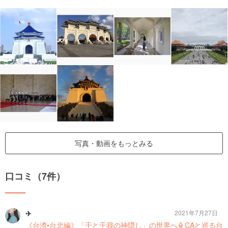
写真・動画をもっとみる
口コミ（7件）
✈︎
2021年7月27日
《台湾•台北編》「千と千尋の神隠し」の世界へ🏮CAと巡る台