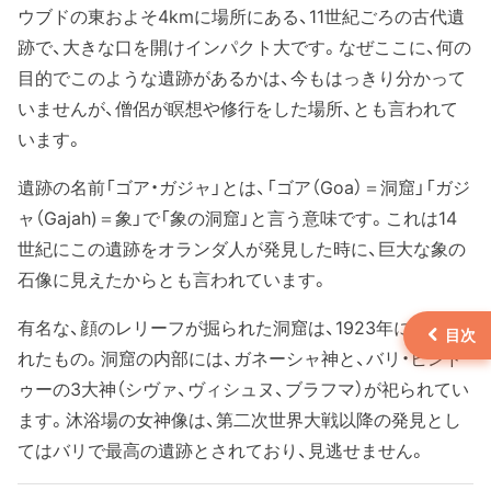
ウブドの東およそ4kmに場所にある、11世紀ごろの古代遺
跡で、大きな口を開けインパクト大です。なぜここに、何の
目的でこのような遺跡があるかは、今もはっきり分かって
いませんが、僧侶が瞑想や修行をした場所、とも言われて
います。
遺跡の名前「ゴア・ガジャ」とは、「ゴア（Goa）＝洞窟」「ガジ
ャ（Gajah)＝象」で「象の洞窟」と言う意味です。これは14
世紀にこの遺跡をオランダ人が発見した時に、巨大な象の
石像に見えたからとも言われています。
有名な、顔のレリーフが掘られた洞窟は、1923年に発見さ
れたもの。洞窟の内部には、ガネーシャ神と、バリ・ヒンド
ゥーの3大神（シヴァ、ヴィシュヌ、ブラフマ）が祀られてい
ます。沐浴場の女神像は、第二次世界大戦以降の発見とし
てはバリで最高の遺跡とされており、見逃せません。