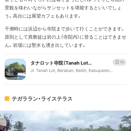
景観を味わいながらサンセットを堪能するといいでしょ
う。高台には展望カフェもあります。
干潮時には浜辺から寺院まで歩いて行くことができます。
原則として異教徒は岩の上（寺院内）に登ることはできませ
ん。岩場には聖水も湧き出しています。
タナロット寺院（Tanah Lot
78
Jl. Tanah Lot, Beraban, Kediri, Kabupaten
Temple）
Tabanan, Bali 82121 インドネシア
テガララン・ライステラス