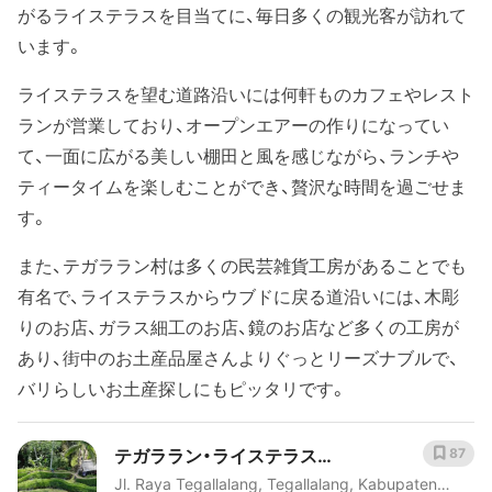
がるライステラスを目当てに、毎日多くの観光客が訪れて
います。
ライステラスを望む道路沿いには何軒ものカフェやレスト
ランが営業しており、オープンエアーの作りになってい
て、一面に広がる美しい棚田と風を感じながら、ランチや
ティータイムを楽しむことができ、贅沢な時間を過ごせま
す。
また、テガララン村は多くの民芸雑貨工房があることでも
有名で、ライステラスからウブドに戻る道沿いには、木彫
りのお店、ガラス細工のお店、鏡のお店など多くの工房が
あり、街中のお土産品屋さんよりぐっとリーズナブルで、
バリらしいお土産探しにもピッタリです。
テガララン・ライステラス
87
Jl. Raya Tegallalang, Tegallalang, Kabupaten
（Tegallalang Rice Terrace）