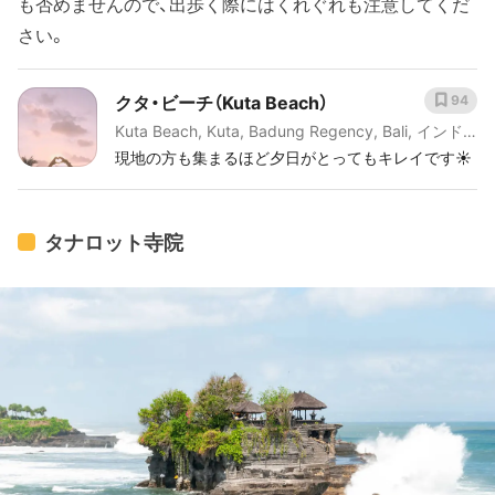
も否めませんので、出歩く際にはくれぐれも注意してくだ
さい。
クタ・ビーチ（Kuta Beach）
94
Kuta Beach, Kuta, Badung Regency, Bali, インド
ネシア
現地の方も集まるほど夕日がとってもキレイです☀️
タナロット寺院