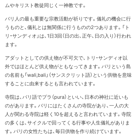
ムやキリスト教徒同じく一神教です。
バリ人の最も重要な宗教活動が祈りです。儀礼の機会に行
うものと、儀礼とは無関係に行うものの2つあります。「ト
リ・サンディオ」は、1日3回（日の出、正午、日の入り）行われ
ます。
アダットとしての供え物が不可欠で、トリ・サンディオ以
外ではほとんど供え物がともなってきます。バリという島
の名前も「wali,bali」（サンスクリット語）という供物を意味
することに由来するとも言われています。
寺院は、バリ語でプラ（pura）といい、日本の神社に近いも
のがあります。バリにはたくさんの寺院があり、一人の大
人が関わる寺院は軽く10を超えると言われています。寺院
の多くは、サイクルで回ってくる行事や人生儀礼がありま
す。バリの女性たちは、毎日供物を作り続けています。