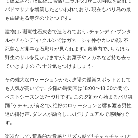
て建立され、16世紀に高僧「ニラルタ」がこの寺院を訪れて
パドマサナを増築したといわれており、現在もバリ島の最
も由緒ある寺院のひとつです。
建物は、珊瑚性石灰岩で造られており、チャンディ・ブンタ
ルやチャンディ・クルンではガネーシャ神やカレの顔、不
死鳥など見事な石彫りが見られます。敷地内で、ちらほら
野生のサルを見かけますが、お菓子やメガネなど持ち去っ
ていきますので、十分気をつけましょう。
その雄大なロケーションから、夕陽の鑑賞スポットとして
も人気が高いです。夕陽の時間帯は18:00〜18:30の間で、
ベストシーズンは7〜9月です。この夕刻から始まるバリ舞
踊「ケチャ」が有名で、絶好のロケーションと響き渡る男性
達の掛け声、ダンスが融合し、スピリチュアルで感動的で
す。
楽器なしで、驚異的な音感とリズム感で「チャッチャッ」と