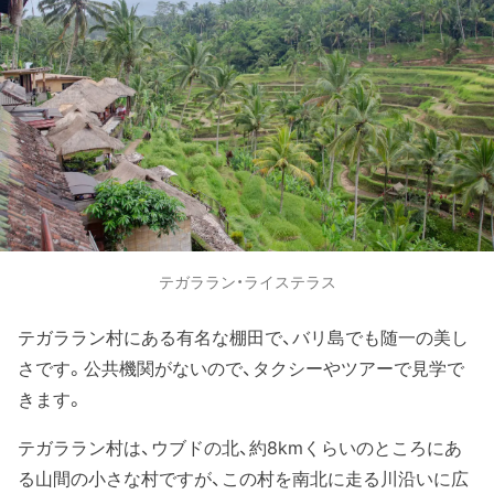
テガララン・ライステラス
テガララン村にある有名な棚田で、バリ島でも随一の美し
さです。公共機関がないので、タクシーやツアーで見学で
きます。
テガララン村は、ウブドの北、約8kmくらいのところにあ
る山間の小さな村ですが、この村を南北に走る川沿いに広