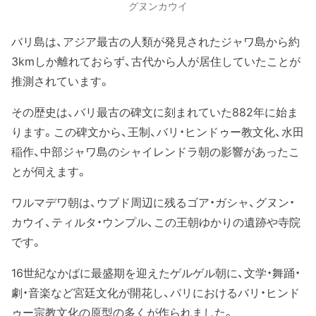
グヌンカウイ
バリ島は、アジア最古の人類が発見されたジャワ島から約
3kmしか離れておらず、古代から人が居住していたことが
推測されています。
その歴史は、バリ最古の碑文に刻まれていた882年に始ま
ります。この碑文から、王制、バリ・ヒンドゥー教文化、水田
稲作、中部ジャワ島のシャイレンドラ朝の影響があったこ
とが伺えます。
ワルマデワ朝は、ウブド周辺に残るゴア・ガシャ、グヌン・
カウイ、ティルタ・ウンプル、この王朝ゆかりの遺跡や寺院
です。
16世紀なかばに最盛期を迎えたゲルゲル朝に、文学・舞踊・
劇・音楽など宮廷文化が開花し、バリにおけるバリ・ヒンド
ゥー宗教文化の原型の多くが作られました。