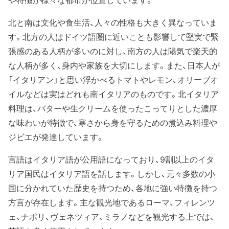
北と南は文化や食生活、人々の性格も大きく異なっていま
す。北方の人はドイツ語圏に近いことも影響して堅実で緊
張感のある人柄が多いのに対し、南方の人は陽気で楽天的
な人柄が多く、身内や家族を大切にします。また、日本人が
「イタリアン」と思い浮かべるトマトやレモン、オリーブオ
イルなどは実はどれも南イタリアのものです。北イタリア
料理は、バターや生クリームを使ったこってりとした濃厚
な味わいが特徴で、寒さから身を守るための煮込み料理や
ジビエが発達しています。
言語はイタリア語が公用語になっており、9割以上のイタ
リア国民はイタリア語を話します。しかし、元々多数の小
国に分かれていた歴史を持つため、各地に強い特徴を持つ
方言が存在します。主な観光地であるローマ、フィレンツ
ェ、ナポリ、ヴェネツィア、ミラノなどを観光する上では、