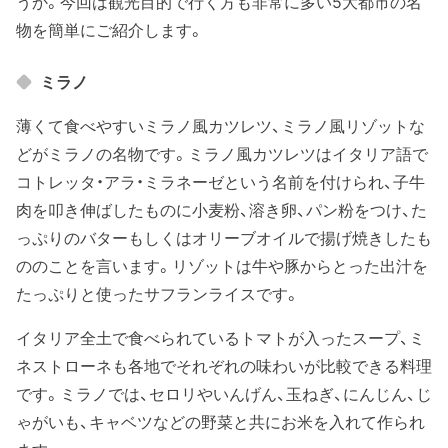
うか。今回は観光目的で行く方も非常に多い5大都市の名
物を簡単にご紹介します。
ミラノ
薄くて食べやすいミラノ風カツレツ、ミラノ風リゾットな
どがミラノの名物です。ミラノ風カツレツはイタリア語で
コトレッタ・アラ・ミラネーゼという名前を付けられ、子牛
肉を叩き伸ばしたものに小麦粉、溶き卵、パン粉をつけ、た
っぷりのバターもしくはオリーブオイルで揚げ焼きしたも
ののことを言います。リゾットは牛や豚からとった出汁を
たっぷりと使ったサフランライスです。
イタリア全土で食べられているトマトが入ったスープ、ミ
ネストローネも各地でそれぞれの味わいが比較できる料理
です。ミラノでは、セロリやいんげん、玉ねぎ、にんじん、じ
ゃがいも、キャベツなどの野菜と共にお米を入れて作られ