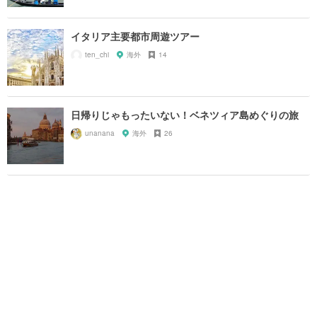
イタリア主要都市周遊ツアー
ten_chi
海外
14
日帰りじゃもったいない！ベネツィア島めぐりの旅
unanana
海外
26