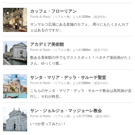
カッフェ・フローリアン
520m
Ponte di Rialto （リアルト橋）より約
（徒歩9分）
サンマルコ広場にある老舗のカフェ。 周りにもたくさんカフ
ェはあるのですが...
アカデミア美術館
980m
Ponte di Rialto （リアルト橋）より約
（徒歩17分）
数ある美術館の中でもマストスポット！ベネチア派絵画がたく
さん、ゆっくり鑑...
サンタ・マリア・デッラ・サルーテ聖堂
820m
Ponte di Rialto （リアルト橋）より約
（徒歩14分）
こちらのサンタ・マリア・デッラ・サルーテ教会は黒死病が流
行し、それが終息...
サン・ジョルジョ・マッジョーレ教会
1110m
Ponte di Rialto （リアルト橋）より約
（徒歩19分）
いつか登ってみたい！