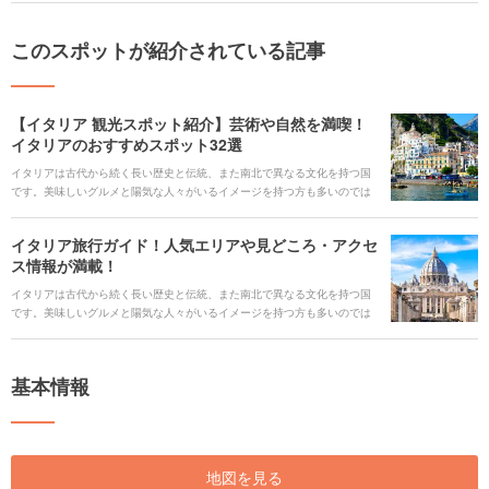
このスポットが紹介されている記事
【イタリア 観光スポット紹介】芸術や自然を満喫！
イタリアのおすすめスポット32選
イタリアは古代から続く長い歴史と伝統、また南北で異なる文化を持つ国
です。美味しいグルメと陽気な人々がいるイメージを持つ方も多いのでは
ないでしょうか。今回は、思わず写真に残したくなるスポットや、イタリ
ア芸術を堪能するスポット、紀元前の文明やイタリアの自然を感じるスポ
イタリア旅行ガイド！人気エリアや見どころ・アクセ
ットをイタリア全土から紹介します。 また、イタリアに旅行が決まった際
ス情報が満載！
にまず確認しておきたい、イタリアへのアクセスや公共交通機関の情報、
お得に旅行を楽しめるフリーパスやイベントまで、より一層イタリア旅行
イタリアは古代から続く長い歴史と伝統、また南北で異なる文化を持つ国
を楽しめる情報をご紹介します。
です。美味しいグルメと陽気な人々がいるイメージを持つ方も多いのでは
ないでしょうか。 各地域の特色が生かされた絶品グルメや、貴重な古代ロ
ーマ時代・ルネサンス時代の美術品と遺跡建築、センスが光る魅力的なハ
イブランドの数々が揃い、さらに地中海の美しい自然や映画のロケ地とし
基本情報
ても知られる人気観光スポットも必見です。 イタリアに旅行が決まった際
にまず確認しておきたい、イタリアの見どころとおすすめ観光スポット、
公共交通機関の情報から人気ご当地グルメまで、より一層イタリア旅行を
楽しめる情報をご紹介します。
地図を見る