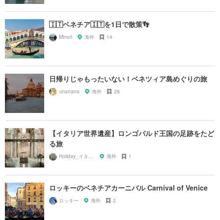
🇮🇹ベネチア🇮🇹を1日で散策👣
Minori
海外
14
日帰りじゃもったいない！ベネツィア島めぐりの旅
unanana
海外
26
【イタリア世界遺産】ロンゴバルド王国の足跡をたど
る旅
Holiday_イタリア
海外
1
ロッキーのベネチアカーニバル Carnival of Venice
ロッキー
海外
2