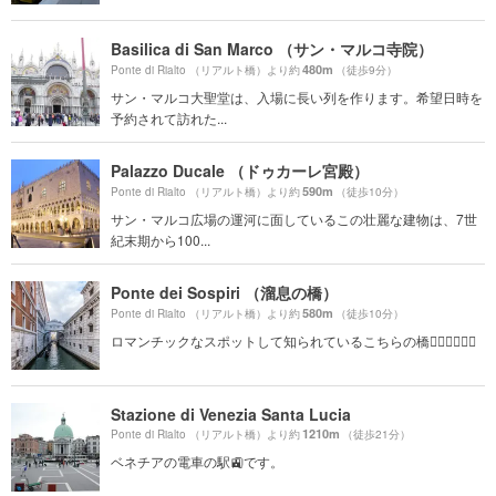
Basilica di San Marco （サン・マルコ寺院）
480m
Ponte di Rialto （リアルト橋）より約
（徒歩9分）
サン・マルコ大聖堂は、入場に長い列を作ります。希望日時を
予約されて訪れた...
Palazzo Ducale （ドゥカーレ宮殿）
590m
Ponte di Rialto （リアルト橋）より約
（徒歩10分）
サン・マルコ広場の運河に面しているこの壮麗な建物は、7世
紀末期から100...
Ponte dei Sospiri （溜息の橋）
580m
Ponte di Rialto （リアルト橋）より約
（徒歩10分）
ロマンチックなスポットして知られているこちらの橋👩🏼‍❤️‍💋‍👨🏽
Stazione di Venezia Santa Lucia
1210m
Ponte di Rialto （リアルト橋）より約
（徒歩21分）
ベネチアの電車の駅🚉です。