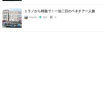
ミラノから特急で！一泊二日のベネチア一人旅
teriyaki
海外
16