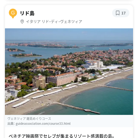
リド島
G
17
イタリア リド・ディ・ヴェネツィア
ヴェネツィア 離島めぐりコース
出典：
guideassociation.com/course33.html
ベネチア映画祭でセレブが集まるリゾート感満載の島。