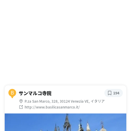
サンマルコ寺院
B
194
P.za San Marco, 328, 30124 Venezia VE, イタリア
http://www.basilicasanmarco.it/