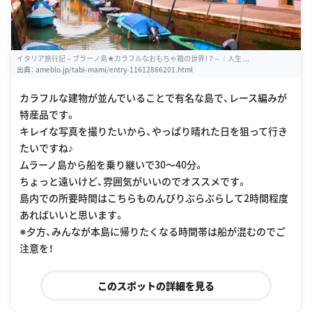
イタリア旅行記～ブラーノ島★カラフルなおもちゃ箱の世界！？～｜人生 ...
出典：
ameblo.jp/tabi-mami/entry-11612866201.html
カラフルな建物が並んでいることで有名な島で、レース編みが
特産品です。
キレイな写真を撮りたいから、やっぱり晴れた日を狙って行き
たいですね♪
ムラーノ島から船を乗り継いで30〜40分。
ちょっと遠いけど、雰囲気がいいのでオススメです。
島内での所要時間はこちらものんびりぶらぶらして2時間程度
あればいいと思います。
※夕方、みんなが本島に帰りたくなる時間帯は船が混むのでご
注意を！
このスポットの詳細を見る