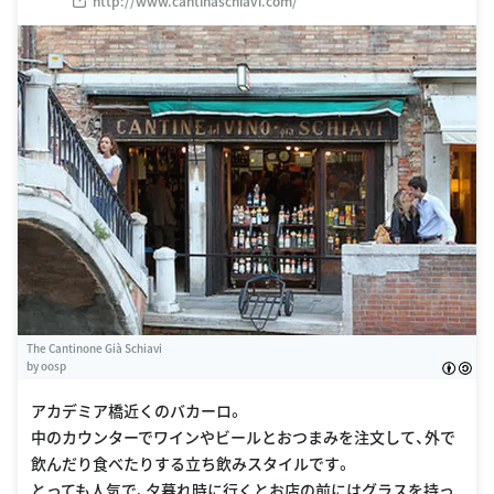
http://www.cantinaschiavi.com/
The Cantinone Già Schiavi
by
oosp
アカデミア橋近くのバカーロ。
中のカウンターでワインやビールとおつまみを注文して、外で
飲んだり食べたりする立ち飲みスタイルです。
とっても人気で、夕暮れ時に行くとお店の前にはグラスを持っ