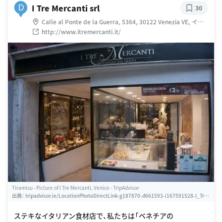
I Tre Mercanti srl
D
30
Calle al Ponte de la Guerra, 5364, 30122 Venezia VE, イタ
リア
http://www.itremercanti.it/
Tiramisu - Picture of I Tre Mercanti, Venice - TripAdvisor
出典：
tripadvisor.ie/LocationPhotoDirectLink-g187870-d661593-i167591528-I_Tre_
Mercanti-Venice_Veneto.html
ステキなイタリアン食材店で、私たちは「ベネチアの