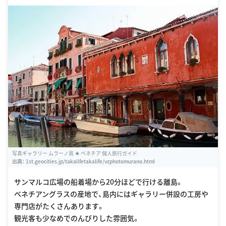
写真ギャラリー ムラーノ島 ★ ベネチア 個人旅行ガイド
出典：
1st.geocities.jp/takalifetakalife/vzphotomurano.html
サンマルコ広場の船着場から20分ほどで行ける離島。
ベネチアングラスの産地で、島内にはギャラリー併設の工房や
専門店がたくさんあります。
観光客も少なめでのんびりした雰囲気。