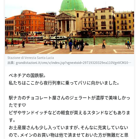
Stazione di Venezia Santa Lucia
出典：
grandistazioni.it/cms/v/index.jsp?vgnextoid=29719320329ea110VgnVCM100
0003f16f90aRCRD
ベネチアの国鉄駅。
私たちはここから夜行列車に乗ってパリに向かいました。
駅ナカのチョコレート屋さんのジェラートが濃厚で美味しかっ
たです♡
ピザやサンドイッチなどの軽食が買えるスタンドなどもありま
す。
お土産屋さんも少し入っていますが、そんなに充実していない
ので、メインのお買い物は他で済ませておいた方が無難だと思