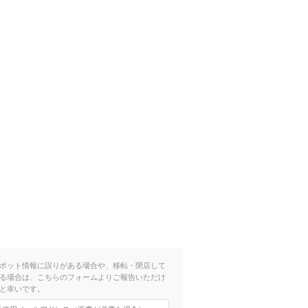
ポット情報に誤りがある場合や、移転・閉店して
る場合は、こちらのフォームよりご報告いただけ
と幸いです。