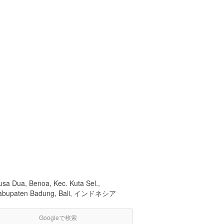
usa Dua, Benoa, Kec. Kuta Sel.,
abupaten Badung, Bali, インドネシア
Googleで検索