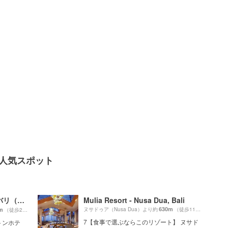
の人気スポット
ザ・リッツ・カールトン・バリ（The Ritz-Carlton, Bali）
Mulia Resort - Nusa Dua, Bali
630m
m
ヌサドゥア（Nusa Dua）より約
（徒歩11分）
（徒歩23分）
7【食事で選ぶならこのリゾート】 ヌサド
トンホテ