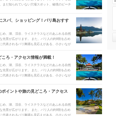
、まだ知られていない穴場スポット、秘境のビーチ
す。
にスパ、ショッピング！バリ島おすす
じめ、湖、渓谷、ライステラスなどのあふれる自然
な光景が広がります。 また、バリ人の約9割を占め
に代表されるバリ舞踊も見応えがある、小さいなが
です。観光はもちろん、ショッピングにスパ、定番
どころ・アクセス情報が満載！
じめ、湖、渓谷、ライステラスなどのあふれる自然
な光景が広がります。 また、バリ人の約9割を占め
に代表されるバリ舞踊も見応えがある、小さいなが
リピーターに人気なのも納得です。抑えておきたい
ットまで、バリ島の魅力をご紹介します。
のポイントや旅の見どころ・アクセス
じめ、湖、渓谷、ライステラスなどのあふれる自然
な光景が広がります。 また、バリ人の約9割を占め
に代表されるバリ舞踊も見応えがある、小さいなが