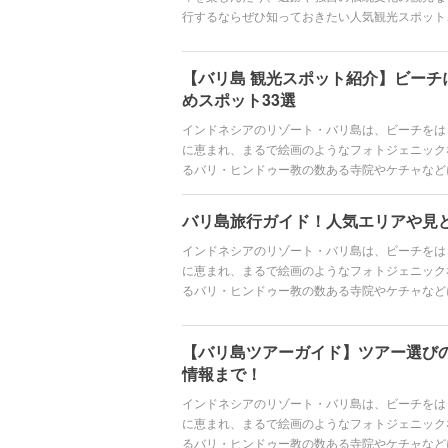
行するならぜひ知っておきたい人気観光スポット
まで、インドネシア旅行に役立つ情報を紹介しま
【バリ島 観光スポット紹介】ビーチ
めスポット33選
インドネシアのリゾート・バリ島は、ビーチをは
に恵まれ、まるで絵画のようなフォトジェニック
るバリ・ヒンドゥー教の数ある寺院やケチャなど
らも聖なるパワーを秘めた見どころたっぷりの島
お土産まで、バリ島の魅力をご紹介します。
バリ島旅行ガイド！人気エリアや見
インドネシアのリゾート・バリ島は、ビーチをは
に恵まれ、まるで絵画のようなフォトジェニック
るバリ・ヒンドゥー教の数ある寺院やケチャなど
らも魅力が詰まった島で心身ともにリチャージ！
バリ情報、グルメ、意外と知らなかった穴場スポ
【バリ島ツアーガイド】ツアー選び
情報まで！
インドネシアのリゾート・バリ島は、ビーチをは
に恵まれ、まるで絵画のようなフォトジェニック
るバリ・ヒンドゥー教の数ある寺院やケチャなど