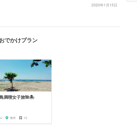
2020年1月15日
のおでかけプラン
島満喫女子旅🌺🏝
zu
海外
10