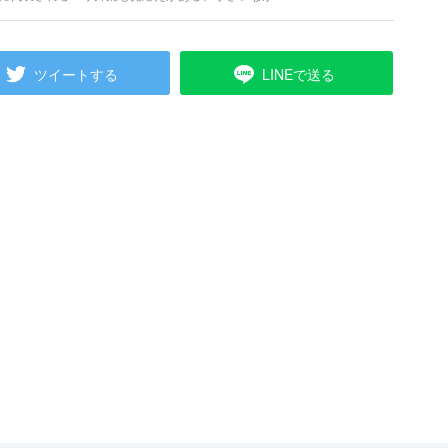
抑えておきたいバリ情報、外せない観光スポット、
ツイートする
LINEで送る