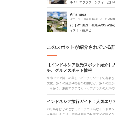
ル！✨ アフタヌーンティーだけの利
Amanusa
990m
ヌサドゥア（Nusa Dua）より約
95【MY BEST HIDEAWAY AS
ィスト・藤原ヒ...
このスポットが紹介されている
【インドネシア観光スポット紹介】
チ、グルメスポット情報
東南アジア随一の美しいビーチリゾートで有名な
文化、多くの自然や特有の動物など、多くの国か
ーも多く、東南アジアでもトップクラスの人気の
スポット、おすすめホテル、インドネシア料理を
紹介します。
インドネシア旅行ガイド！人気エリ
バリ島をはじめとするビーチで有名なインドネシ
ィを楽しんだり、遺跡や独自の伝統文化の観光な