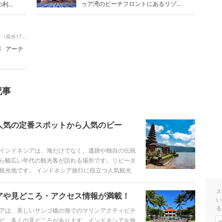
ゥア湾のビーチフロントにあるリゾ...
...
（徒歩17分）
IA】 アーテ
記事
人気の定番スポットから人気のビー
インドネシアは、海だけでなく、遺跡や独自の伝統
ら幅広い年代の観光客が訪れる場所です。リピータ
観光地です。 インドネシア旅行に役立つ人気観光
堪能できるレストランなど、旅行に役立つ情報をご
ス
アや見どころ・アクセス情報が満載！
い
る
アは、美しいサンゴ礁の海でのマリンアクティビテ
ど、多くの見どころがあります。インドネシアを旅