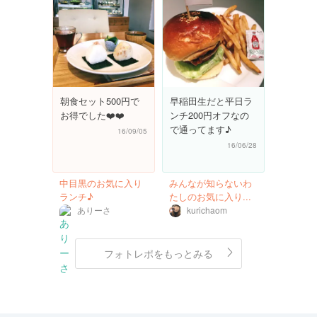
朝食セット500円で
早稲田生だと平日ラ
お得でした❤️❤️
ンチ200円オフなの
で通ってます♪
16/09/05
16/06/28
中目黒のお気に入り
みんなが知らないわ
ランチ♪
たしのお気に入り...
ありーさ
kurichaom
フォトレポをもっとみる