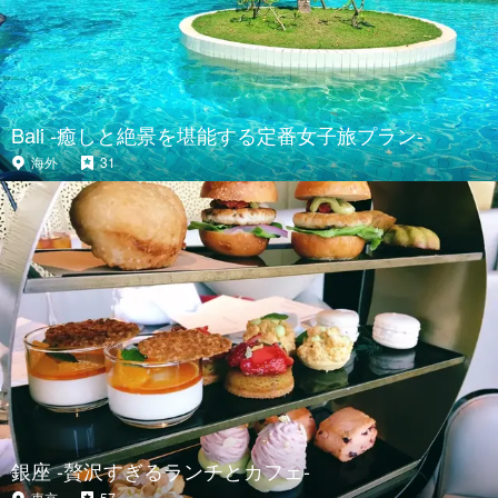
Bali -癒しと絶景を堪能する定番女子旅プラン-
海外
31
銀座 -贅沢すぎるランチとカフェ-
東京
57