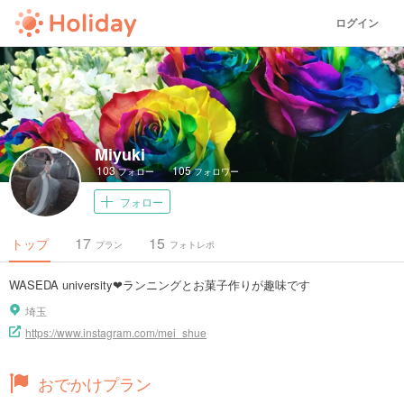
ログイン
Miyuki
103
105
フォロー
フォロワー
フォロー
17
15
トップ
プラン
フォトレポ
WASEDA university❤︎ランニングとお菓子作りが趣味です
埼玉
https://www.instagram.com/mei_shue
おでかけプラン