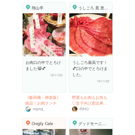
翔山亭
うしごろ 貫 恵比寿本店
お肉口の中でとろけ
うしごろ最高です！
ました😹💕
💕口の中でとろけま
した。
16/11/02
16/11/02
《飯田橋・神楽坂》
野菜もお肉もお魚も
絶品！お肉ランチ
♡女子向け恵比寿...
mgmg_
RIHO
Onigily Cafe
グッドモーニングカフェ 早稲田