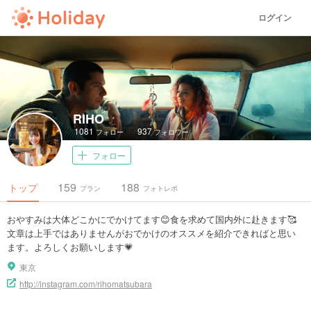
ログイン
RIHO
1081
937
フォロー
フォロワー
フォロー
159
188
トップ
プラン
フォトレポ
おやすみは大体どこかにでかけてます😊食を求めて国内外に赴きます🥰
文章は上手ではありませんがおでかけのオススメを紹介できればと思い
ます。よろしくお願いします💗
東京
http://instagram.com/rihomatsubara