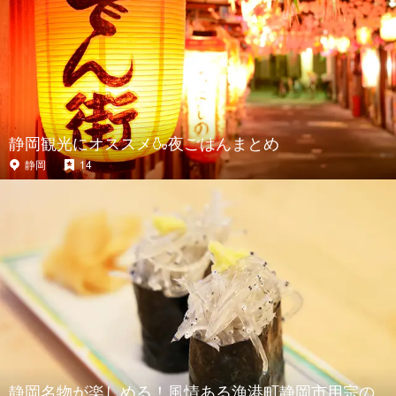
静岡観光にオススメ🍶夜ごはんまとめ
静岡
14
静岡名物が楽しめる！風情ある漁港町静岡市用宗の