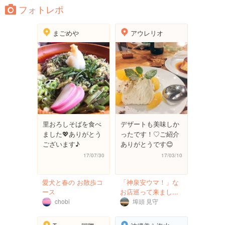
フォトレポ
まごめや
アウレリオ
里おろしそばを食べ
デザートも美味しか
ました💖ありがとう
ったです！♡ご紹介
ございます♪
ありがとうです😊
17/07/30
17/03/10
愛犬と春の お散歩コ
「神泉安ウマ！」な
ース
お店巡って来まし...
chobi
埠頭 見守