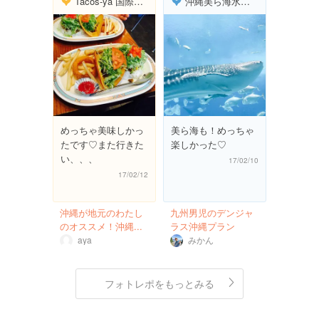
Tacos-ya 国際通り店
沖縄美ら海水族館
めっちゃ美味しかっ
美ら海も！めっちゃ
たです♡また行きた
楽しかった♡
い、、、
17/02/10
17/02/12
沖縄が地元のわたし
九州男児のデンジャ
のオススメ！沖縄...
ラス沖縄プラン
aya
みかん
フォトレポをもっとみる