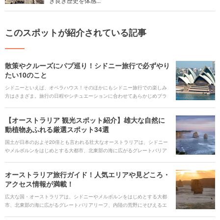
き良き歴史を体感...
このスポットが紹介されている記事
散策やクルーズにパブ巡り！シドニー旅行で必ずやり
たい10のこと
シドニーといえば、オペラハウス！そのほかにもシドニー旅行での楽しみ
方はさまざま。旅行の日程やシチュエーションに合わせてあらかじめプラ
ンを練りましょう。ここでは、シドニー観光でマストでやるべきことをご
紹介します。
【オーストラリア 観光スポット紹介】雄大な自然に
動植物あふれる厳選スポット34選
国土が日本のおよそ20倍とも言われる壮大なオーストラリアは、シドニー
やメルボルンをはじめとする大都市、北東部の海に広がるグレートバリア
リーフ、内陸の荒野にそびえるエアーズロックなどの大自然など魅力的な
スポットがあり、思い思いに様々な過ごし方が実現できます。 また、世界
オーストラリア旅行ガイド！人気エリアや見どころ・
的にも珍しい固有の動物たち。可愛らしいコアラやペンギンなどの動物た
アクセス情報が満載！
ちとふれあえるレアなチャンスです。定番から穴場まで、初めての方にも
リピーターにもオススメのスポットをご紹介します。
広大な国・オーストラリアは、シドニーやメルボルンをはじめとする大都
市、北東部の海に広がるグレートバリアリーフ、内陸の荒野にそびえるエ
アーズロックなどの大自然など魅力的なスポットが詰まっています。先住