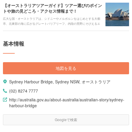
民アボリジニの文化に触れられる一方で、グルメやショッピングも楽しめ
【オーストラリアツアーガイド】ツアー選びのポイン
る、あらゆる楽しみ方を兼ね備えています。 また、可愛らしいコアラやペ
トや旅の見どころ・アクセス情報まで！
ンギンなど、野生の動物たちに会える貴重なチャンス。オーストラリアの
多彩な見どころや注目スポットをご紹介します。
広大な国・オーストラリアは、シドニーやメルボルンをはじめとする大都
市、北東部の海に広がるグレートバリアリーフ、内陸の荒野にそびえるエ
アーズロックの大自然など魅力的なスポットが数多く詰まっていて、様々
な過ごし方ができます。 また、世界的にも珍しい固有の動物たち。可愛ら
しいコアラやペンギンなどに会うことができる貴重なチャンスです。広す
基本情報
ぎて一体どこを見たらいいのか迷ってしまう初めての方にも分かりやすい
見どころとポイントをご紹介します。
地図を見る
Sydney Harbour Bridge, Sydney NSW, オーストラリア
(02) 8274 7777
http://australia.gov.au/about-australia/australian-story/sydney-
harbour-bridge
Googleで検索