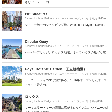
さなアーケード内...
Pitt Street Mall
1940m
Sydney Harbour Bridge（シドニー・ハーバーブリッジ）より約
（徒
シドニー随一のショッピング街。WestfieldやMyer、David ...
Circular Quay
990m
Sydney Harbour Bridge（シドニー・ハーバーブリッジ）より約
（徒歩
ハーバーブリッジ、ロックス地域、オペラハウスの最寄り駅
Royal Botanic Garden（王立植物園）
1420m
Sydney Harbour Bridge（シドニー・ハーバーブリッジ）より約
（徒
シドニーシティのすぐ脇にある、1816年オープンしたオース
トラリア最古の...
ロックス
850m
Sydney Harbour Bridge（シドニー・ハーバーブリッジ）より約
（徒歩
サーキュラー・キーの西側に広がるロックスは、シドニーの古