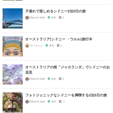
子連れで楽しめるシドニー2泊3日の旅
Mayumi Iwsk
海外
9
オーストラリア(シドニー ・ウルル)旅行🌞
ゆうちゃん
海外
4
オーストラリアの桜「ジャカランダ」でシドニーのお
花見
Mayumi Iwsk
海外
5
フォトジェニックなシドニーを満喫する2泊3日の旅
Mayumi Iwsk
海外
11