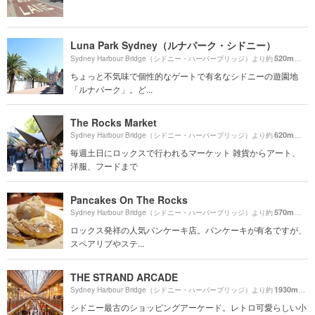
Luna Park Sydney（ルナパーク・シドニー）
520m
Sydney Harbour Bridge（シドニー・ハーバーブリッジ）より約
（徒歩
ちょっと不気味で個性的なゲートで有名なシドニーの遊園地
「ルナパーク」。ど...
The Rocks Market
620m
Sydney Harbour Bridge（シドニー・ハーバーブリッジ）より約
（徒歩
毎週土日にロックスで行われるマーケット 雑貨からアート、
洋服、フードまで
Pancakes On The Rocks
570m
Sydney Harbour Bridge（シドニー・ハーバーブリッジ）より約
（徒歩
ロックス発祥の人気パンケーキ店。パンケーキが有名ですが、
スペアリブやステ...
THE STRAND ARCADE
1930m
Sydney Harbour Bridge（シドニー・ハーバーブリッジ）より約
（徒
シドニー最古のショッピングアーケード。レトロ可愛らしい小