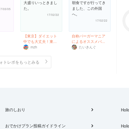
大盛りいっときまし
朝食ですが行ってき
た。
ました、この外国
17/03/05
へ。
17/02/22
17/02/22
【東京】ダイエット
自称バーガーマニア
中でも大丈夫！東...
によるオススメバ...
mzh
たいきんぐ
ォトレポをもっとみる
旅のしおり
Holi
おでかけプラン投稿ガイドライン
Holi