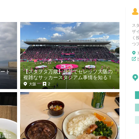
ス
ザ
く
つ
デート
【スタヲタ万歳】長居でセレッソ大阪の
複雑なサッカースタジアム事情を知る！
大阪
2
最高に