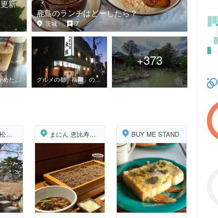
【更新
鹿島のランチはどーしたら？
茨城
7
+
373
自分で行って確かめた！東京を朝から充実！ホテル以外の朝食【更新中】
グルメの都「福岡」の食のドラフト会議！
松坂城跡（松阪公園）
まにん 恵比寿店（MANIN）
BUY ME STAND