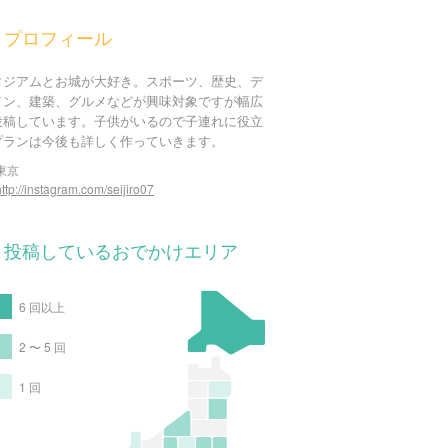
プロフィール
タジアムとお城が大好き。スポーツ、歴史、デ
イン、建築、グルメなどが興味対象ですが幅広
投稿しています。子供がいるので子連れに役立
プランは今後も詳しく作っていきます。
東京
http://instagram.com/seijiro07
投稿しているおでかけエリア
6 回以上
2 〜 5 回
1 回