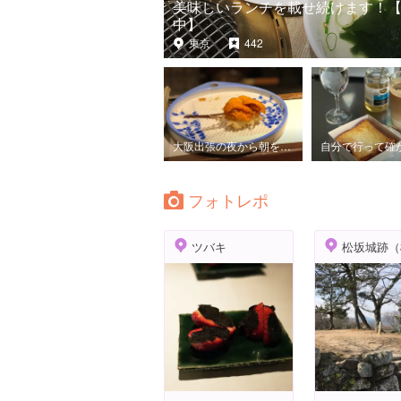
美味しいランチを載せ続けます！
中】
東京
442
大阪出張の夜から朝をこう過ごす！を通り過ぎていっそのこと１泊24時間旅に組み込んでも！
フォトレポ
ツバキ