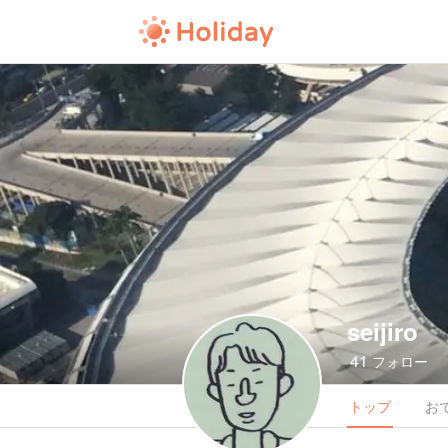
seijiro
41
フォロー
トップ
お