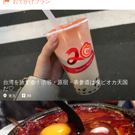
おでかけプラン
台湾を旅する！渋谷・原宿・表参道はタピオカ天国
だ♡
東京
88