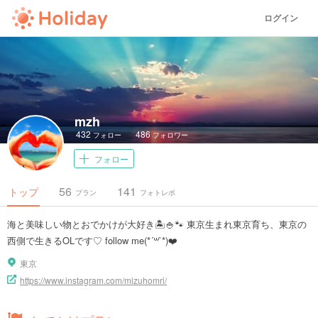
ログイン
mzh
432
486
フォロー
フォロワー
フォロー
56
141
トップ
プラン
フォトレポ
海と美味しい物とおでかけが大好き🏝🍚🐾 東京生まれ東京育ち、東京の
西側で生きるOLです♡ follow me(*´꒳`*)❤️
東京
https://www.instagram.com/mizuhomri/