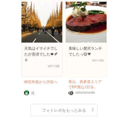
天気はイマイチでし
美味しい贅沢ランチ
たが見頃でした🍁🍂
でしたっ😋💗
☺️
16/11/25
16/11/28
青山、表参道エリア
神宮外苑から渋谷へ
でNY風な1日を。
saholamode
波.
フォトレポをもっとみる