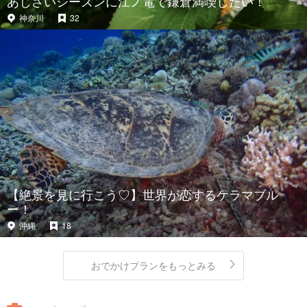
あじさいシーズンに江ノ電で鎌倉満喫したい！
神奈川
32
【絶景を見に行こう♡】世界が恋するケラマブル
ー！
沖縄
18
おでかけプランをもっとみる