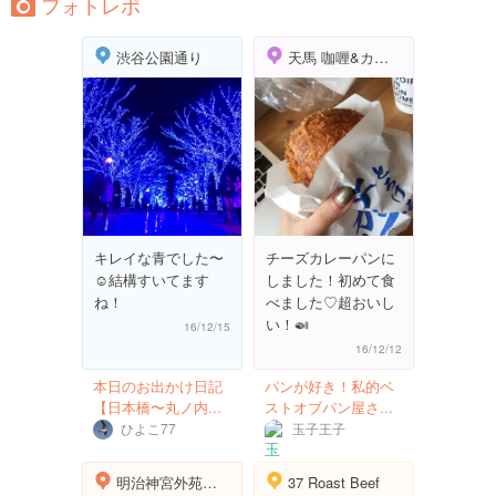
フォトレポ
渋谷公園通り
天馬 咖喱&カレーパン 青山店
キレイな青でした〜
チーズカレーパンに
☺️結構すいてます
しました！初めて食
ね！
べました♡超おいし
い！🍛
16/12/15
16/12/12
本日のお出かけ日記
パンが好き！私的ベ
【日本橋〜丸ノ内...
ストオブパン屋さ...
ひよこ77
玉子王子
明治神宮外苑いちょう並木
37 Roast Beef