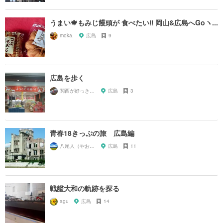
うまい🍁もみじ饅頭が 食べたい‼️ 岡山&広島へGoヽ...
moka.
広島
9
広島を歩く
関西が好っきゃねん
広島
3
青春18きっぷの旅 広島編
八尾人（やおんちゅ）
広島
11
戦艦大和の軌跡を探る
agu
広島
14