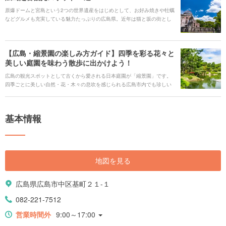
原爆ドームと宮島という2つの世界遺産をはじめとして、お好み焼きや牡蠣
などグルメも充実している魅力たっぷりの広島県。近年は猫と坂の街とし
て親しまれる尾道、ウサギ島と呼ばれる大久野島なども話題となり、多く
の観光客で賑わうようになりました。そんな広島の定番の観光スポットを
集めてみました。
【広島・縮景園の楽しみ方ガイド】四季を彩る花々と
美しい庭園を味わう散歩に出かけよう！
広島の観光スポットとして古くから愛される日本庭園が「縮景園」です。
四季ごとに美しい自然・花・木々の息吹を感じられる広島市内でも珍しい
スポット。広島県立美術館と隣接しているので合わせての観光もおすすめ
です。そんな「縮景園」の見どころを紹介していきます。
基本情報
地図を見る
広島県広島市中区基町２１-１
082-221-7512
営業時間外
9:00～17:00