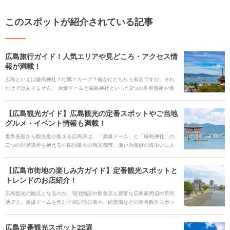
このスポットが紹介されている記事
広島旅行ガイド！人気エリアや見どころ・アクセス情
報が満載！
広島といえば厳島神社？牡蠣？カープ？確かにどちらも有名ですが、それ
だけではありません。 原爆ドームと厳島神社といった2つの世界遺産や瀬
戸内海を臨むことができる絶景スポット、新鮮な海の幸を堪能することが
できる港町、大自然を楽しむことができる国立公園、ゆったり疲れを癒す
【広島観光ガイド】広島観光の定番スポットやご当地
温泉など、実は色々なことを楽しむことができる県なんです。 自分にあっ
グルメ・イベント情報も満載！
た観光を楽しむことができるおすすめの旅行先です。アクティブに過ごす
も、ゆったり過ごしてみるも、地元グルメを心ゆくまで楽しむもよし。ど
世界各国から観光客が集まる広島県は、「原爆ドーム」と「厳島神社」の
んな過ごし方もできる広島県の見どころを一挙紹介したいと思います！
二つの世界遺産を抱える中四国最大の観光都市。瀬戸内海側の海沿いに人
気スポットが多く集まっており、穏やかで透き通った海を眺めながら観光
することができます。 近年は、広島駅周辺の大規模な工事や、市内に広島
【広島市街地の楽しみ方ガイド】定番観光スポットと
初のアウトレット施設が建設されるなど次々と新しい施設がオープンし、
トレンドのお店紹介！
盛り上がりを見せている広島。今回はそんな広島で楽しめる定番観光スポ
ットや体験、賑やかな年間のイベントについて紹介していきます。
広島観光の拠点となるのが、宿泊施設や飲食店も豊富な広島駅周辺の市街
地です。原爆ドームを含む平和記念公園や、縮景園などの定番観光スポッ
トに合わせて定番グルメ、トレンドのおしゃれカフェなど盛りだくさんな
内容をお届けします。
広島定番観光スポット22選