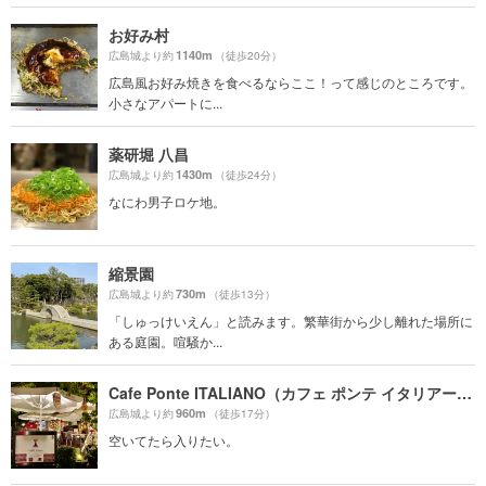
お好み村
1140m
広島城より約
（徒歩20分）
広島風お好み焼きを食べるならここ！って感じのところです。
小さなアパートに...
薬研堀 八昌
1430m
広島城より約
（徒歩24分）
なにわ男子ロケ地。
縮景園
730m
広島城より約
（徒歩13分）
「しゅっけいえん」と読みます。繁華街から少し離れた場所に
ある庭園。喧騒か...
Cafe Ponte ITALIANO（カフェ ポンテ イタリアーノ）
960m
広島城より約
（徒歩17分）
空いてたら入りたい。