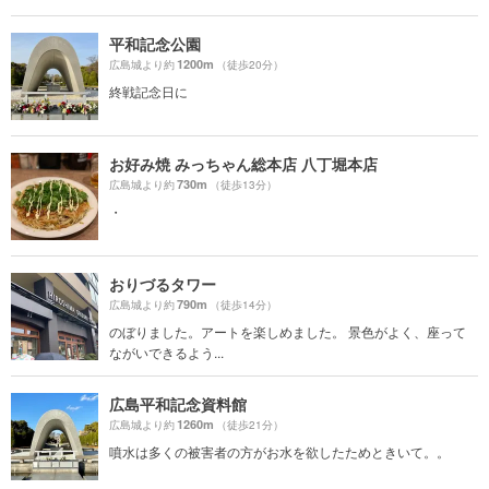
平和記念公園
1200m
広島城より約
（徒歩20分）
終戦記念日に
お好み焼 みっちゃん総本店 八丁堀本店
730m
広島城より約
（徒歩13分）
・
おりづるタワー
790m
広島城より約
（徒歩14分）
のぼりました。アートを楽しめました。 景色がよく、座って
ながいできるよう...
広島平和記念資料館
1260m
広島城より約
（徒歩21分）
噴水は多くの被害者の方がお水を欲したためときいて。。