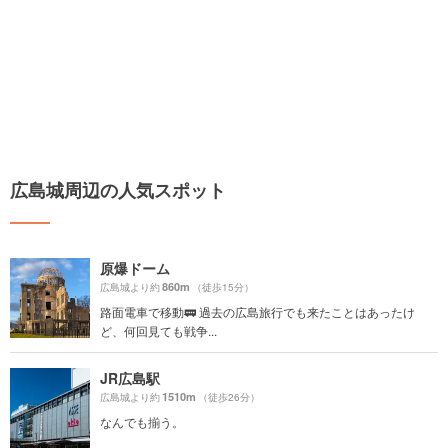
広島城周辺の人気スポット
原爆ドーム
860m
広島城より約
（徒歩15分）
路面電車で移動🚃 過去の広島旅行でも来たことはあったけ
ど、何回見ても戦争...
JR広島駅
1510m
広島城より約
（徒歩26分）
なんでも揃う。