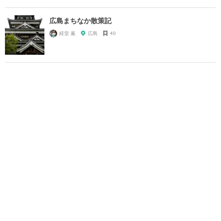
広島まちなか散策記
経堂 薫
広島
40