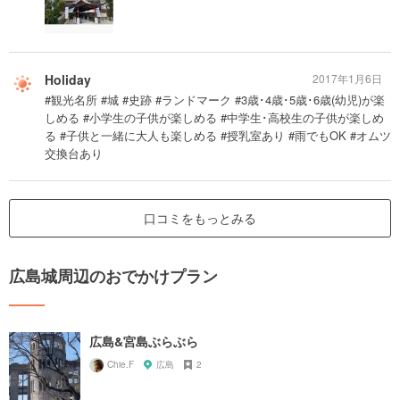
Holiday
2017年1月6日
#観光名所 #城 #史跡 #ランドマーク #3歳･4歳･5歳･6歳(幼児)が楽
しめる #小学生の子供が楽しめる #中学生･高校生の子供が楽しめ
る #子供と一緒に大人も楽しめる #授乳室あり #雨でもOK #オムツ
交換台あり
口コミをもっとみる
広島城周辺のおでかけプラン
広島&宮島ぶらぶら
Chie.F
広島
2