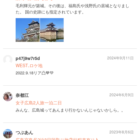
毛利輝元が築城。その後は、福島氏や浅野氏の居城となりまし
た。 国の史跡にも指定されています。
p47j9w7r5d
2024年9月11日
WESTꓸロケ地
2022.9.18リア凸💙💚
奈都江
2024年6月9日
女子広島2人旅一泊二日
みんな、広島城ってあんまり行かないんじゃないかしら。。
つぶあん
2023年8月6日
広島宮島呉2泊3日段取り旅③行程表有り♪