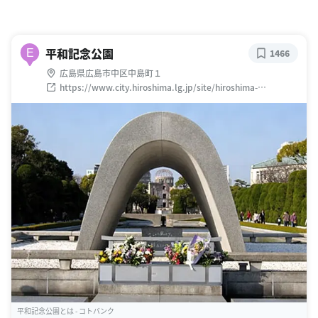
平和記念公園
E
1466
広島県広島市中区中島町１
https://www.city.hiroshima.lg.jp/site/hiroshima-
park/7480.html
平和記念公園とは - コトバンク