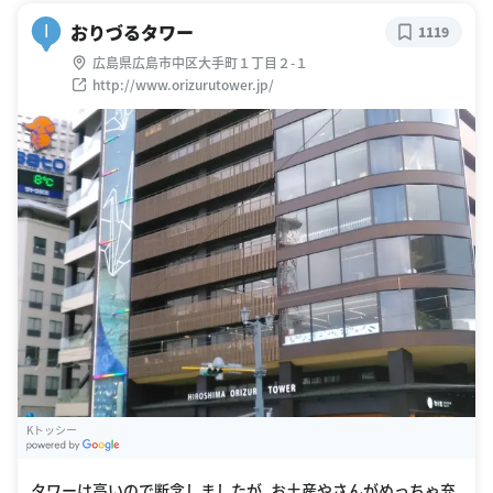
おりづるタワー
I
1119
広島県広島市中区大手町１丁目２-１
http://www.orizurutower.jp/
Kトッシー
G
oogle Places
タワーは高いので断念しましたが、お土産やさんがめっちゃ充