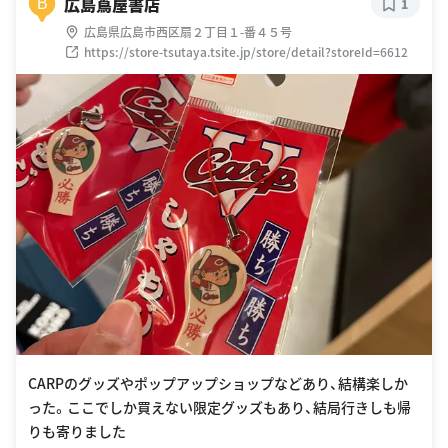
広島蔦屋書店
B
1
広島県広島市西区扇２丁目１-番４５号
https://store-tsutaya.tsite.jp/store/detail?storeId=6612
CARPのグッズやポップアップショップなどあり、結構楽しか
った。ここでしか買えない限定グッズもあり、結局行きしも帰
りも寄りました