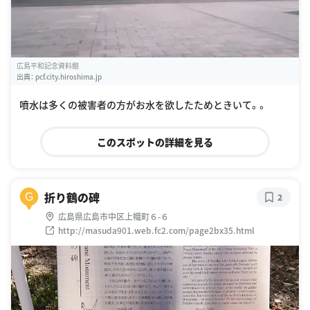
広島平和記念資料館
出典：
pcf.city.hiroshima.jp
噴水は多くの被害者の方がお水を欲したためときいて。。
このスポットの詳細を見る
折り鶴の碑
G
2
広島県広島市中区上幟町６-６
http://masuda901.web.fc2.com/page2bx35.html