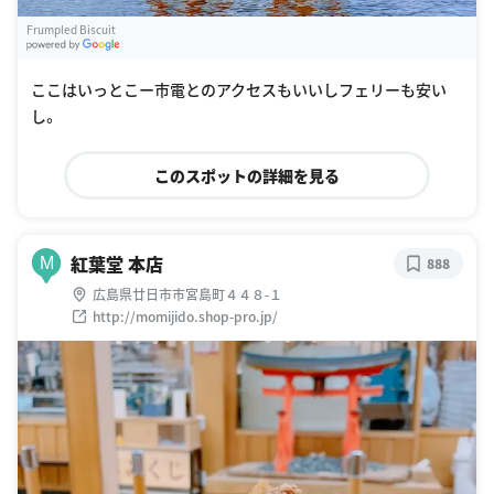
Frumpled Biscuit
G
oogle Places
ここはいっとこー市電とのアクセスもいいしフェリーも安い
し。
このスポットの詳細を見る
紅葉堂 本店
M
888
広島県廿日市市宮島町４４８-１
http://momijido.shop-pro.jp/