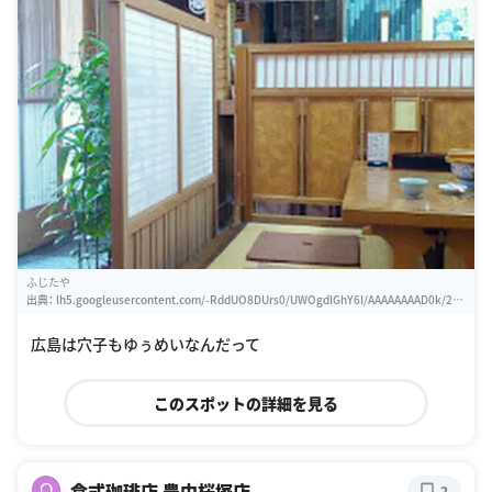
ふじたや
出典：
lh5.googleusercontent.com/-RddUO8DUrs0/UWOgdIGhY6I/AAAAAAAAD0k/2iW
Ole25qiU/w460-h310-s0/2013-04-08
広島は穴子もゆぅめいなんだって
このスポットの詳細を見る
倉式珈琲店 豊中桜塚店
O
2