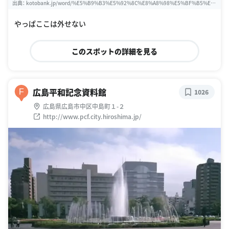
出典：
kotobank.jp/word/%E5%B9%B3%E5%92%8C%E8%A8%98%E5%BF%B5%E
5%85%AC%E5%9C%92-624363
やっぱここは外せない
このスポットの詳細を見る
広島平和記念資料館
F
1026
広島県広島市中区中島町１-２
http://www.pcf.city.hiroshima.jp/