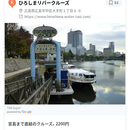
ひろしまリバークルーズ
K
53
広島県広島市中区大手町１丁目９-９
https://www.hiroshima-water-taxi.com/
TAK Super
G
oogle Places
宮島まで直結のクルーズ。2200円