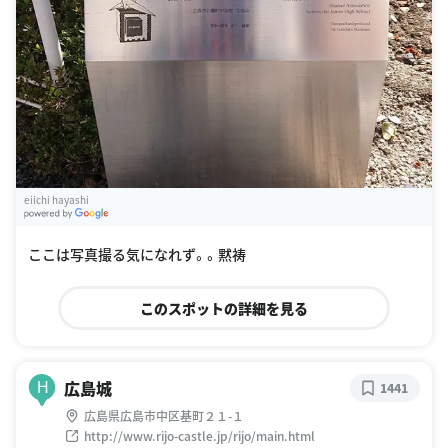
eiichi hayashi
G
oogle Places
ここは写真撮る気になれず。。黙祷
このスポットの詳細を見る
広島城
H
1441
広島県広島市中区基町２１-１
http://www.rijo-castle.jp/rijo/main.html