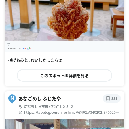
雫
G
oogle Places
揚げもみじ、おいしかったなぁー
このスポットの詳細を見る
あなごめし ふじたや
N
331
広島県廿日市市宮島町１２５-２
https://tabelog.com/hiroshima/A3402/A340202/34002045
/