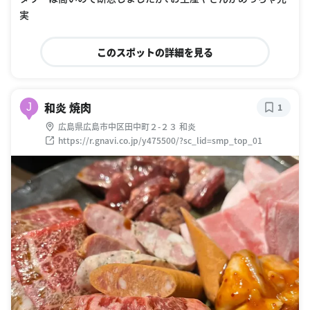
実
このスポットの詳細を見る
和炎 焼肉
J
1
広島県広島市中区田中町２-２３ 和炎
https://r.gnavi.co.jp/y475500/?sc_lid=smp_top_01