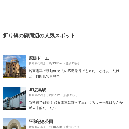
折り鶴の碑周辺の人気スポット
原爆ドーム
1380m
折り鶴の碑より約
（徒歩23分）
路面電車で移動🚃 過去の広島旅行でも来たことはあったけ
ど、何回見ても戦争...
JR広島駅
670m
折り鶴の碑より約
（徒歩12分）
新幹線で到着！ 路面電車に乗って出かけるよ〜〜駅はなんか
近未来的だった✨
平和記念公園
1600m
折り鶴の碑より約
（徒歩27分）