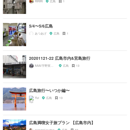
RiRiRi
広島
1
5/4〜5/6広島
あつあげ
広島
1
20201121-22 広島市内&宮島旅行
AAA/宇野実彩子推し
広島
13
広島旅行〜いつか編〜
Yui
広島
13
広島満喫女子旅プラン 【広島市内】
caramel purine
広島
69