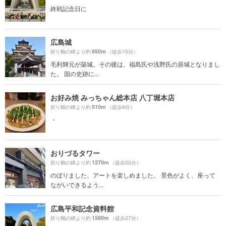
終戦記念日に
広島城
850m
折り鶴の碑より約
（徒歩15分）
毛利輝元が築城。その後は、福島氏や浅野氏の居城となりまし
た。 国の史跡に...
お好み焼 みっちゃん総本店 八丁堀本店
510m
折り鶴の碑より約
（徒歩9分）
・
おりづるタワー
1270m
折り鶴の碑より約
（徒歩22分）
のぼりました。アートを楽しめました。 景色がよく、座って
ながいできるよう...
広島平和記念資料館
1580m
折り鶴の碑より約
（徒歩27分）