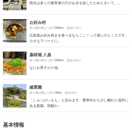
噴水は多くの被害者の方がお水を欲したためときいて。。
お好み村
1000m
折り鶴の碑より約
（徒歩17分）
広島風お好み焼きを食べるならここ！って感じのところです。
小さなアパートに...
薬研堀 八昌
1050m
折り鶴の碑より約
（徒歩18分）
なにわ男子ロケ地。
縮景園
130m
折り鶴の碑より約
（徒歩3分）
「しゅっけいえん」と読みます。繁華街から少し離れた場所に
ある庭園。喧騒か...
基本情報